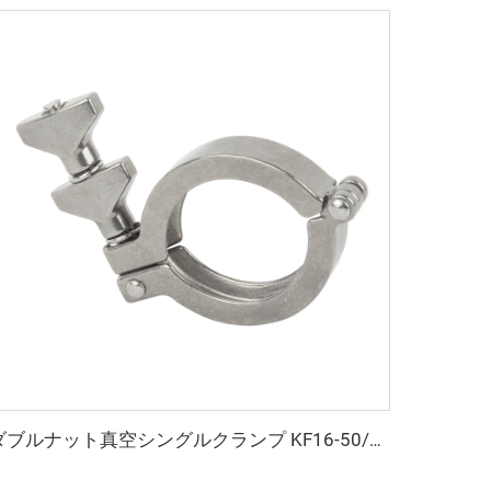
ダブルナット真空シングルクランプ KF16-50/NW40 半導体アクセサリー クイックリリースクランプ SS304/SS316L ステンレス鋼継手