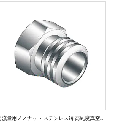
高流量用メスナット ステンレス鋼 高純度真空SS316L（QCR）継手 BA/EP 高品質 高流量用メスナット メタルフェイスシール継手