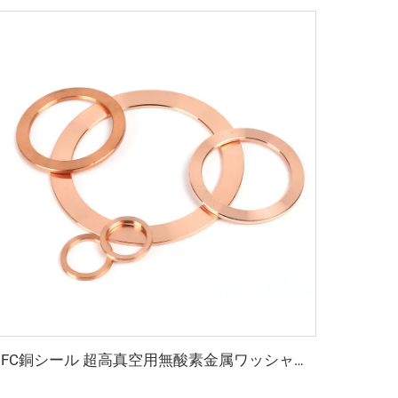
OFC銅シール 超高真空用無酸素金属ワッシャー継手 CF16-CF350 フランジ ウェッジ真鍮 結合タイプ 平面