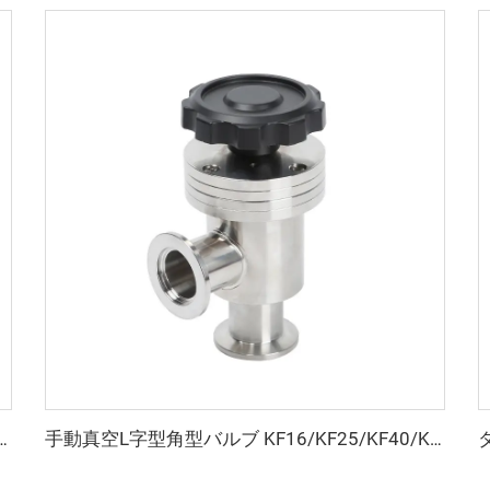
鋼製バタフライバルブ 手動操作スイベルバルブプレート FKMシール付き 高品質真空バタフライバルブ
手動真空L字型角型バルブ KF16/KF25/KF40/KF50 密閉式フラッパー SS304/SS316L クランプ式フラッパー 多種高品質 NW16-NW50 角型バルブ継手