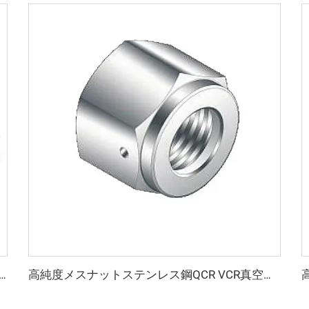
ダブルピンクランプ 真空用ダブルピンクランプ ステンレス鋼 KF/NW 真空継手 半導体用
高純度メスナットステンレス鋼QCR VCR真空継手SS316Lメスナットリークテストポート付きBA/EP