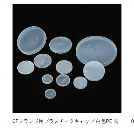
KF16-KF50 NW16-NW50 ステンレス鋼製真空継手 半導体用
CFフランジ用プラスチックキャップ 白色PE 高真空防塵キャップ CF16-CF300 高品質 CFフランジ表面保護用継手