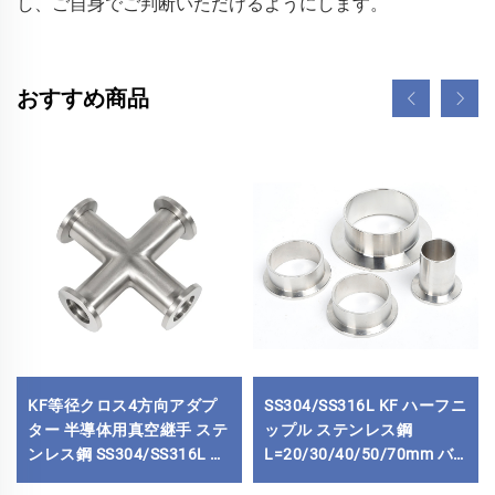
し、ご自身でご判断いただけるようにします。 
おすすめ商品
KF等径クロス4方向アダプ
SS304/SS316L KF ハーフニ
ター 半導体用真空継手 ステ
ップル ステンレス鋼
ンレス鋼 SS304/SS316L フ
L=20/30/40/50/70mm バ
ランジ
キュームKF/NW ソケット溶