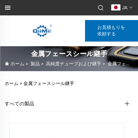
JA
お見積もりを
依頼する
金属フェースシール継手
ホーム
>
製品
>
高純度チューブおよび継手
>
金属フェースシール継手
ホーム >
金属フェースシール継手
すべての製品