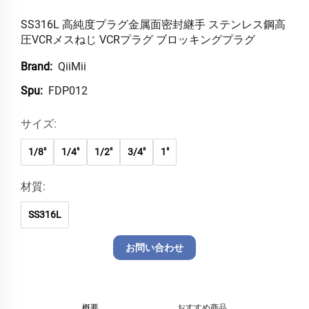
SS316L 高純度プラグ金属面密封継手 ステンレス鋼高
圧VCRメスねじ VCRプラグ ブロッキングプラグ
QiiMii
Brand:
FDP012
Spu:
サイズ:
1/8"
1/4"
1/2"
3/4"
1"
材質:
SS316L
お問い合わせ
概要
おすすめ商品