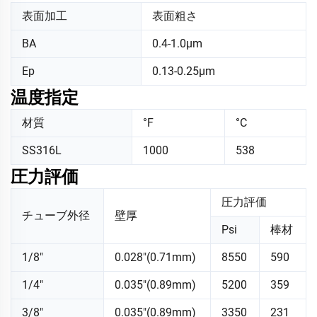
表面加工
表面粗さ
BA
0.4-1.0μm
Ep
0.13-0.25μm
温度指定
材質
°F
°C
SS316L
1000
538
圧力評価
圧力評価
チューブ外径
壁厚
Psi
棒材
1/8"
0.028"(0.71mm)
8550
590
1/4"
0.035"(0.89mm)
5200
359
3/8"
0.035"(0.89mm)
3350
231