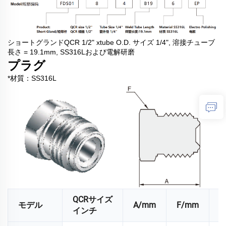
ショートグランドQCR 1/2" xtube O.D. サイズ 1/4", 溶接チューブ
長さ = 19.1mm, SS316Lおよび電解研磨
プラグ
*材質：SS316L
QCRサイズ
モデル
A/mm
F/mm
N
インチ