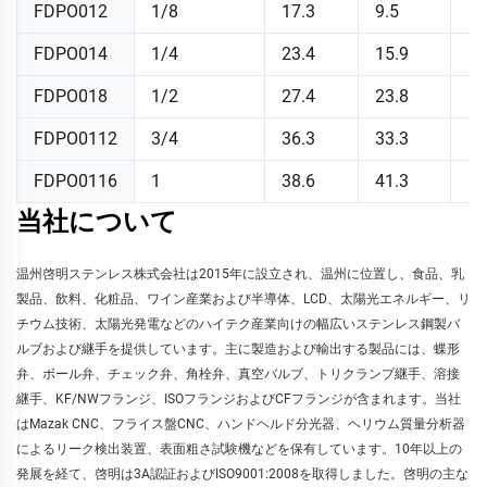
FDPO012
1/8
17.3
9.5
FDPO014
1/4
23.4
15.9
FDPO018
1/2
27.4
23.8
FDPO0112
3/4
36.3
33.3
FDPO0116
1
38.6
41.3
当社について
温州啓明ステンレス株式会社は2015年に設立され、温州に位置し、食品、乳
製品、飲料、化粧品、ワイン産業および半導体、LCD、太陽光エネルギー、リ
チウム技術、太陽光発電などのハイテク産業向けの幅広いステンレス鋼製バ
ルブおよび継手を提供しています。主に製造および輸出する製品には、蝶形
弁、ボール弁、チェック弁、角栓弁、真空バルブ、トリクランプ継手、溶接
継手、KF/NWフランジ、ISOフランジおよびCFフランジが含まれます。当社
はMazak CNC、フライス盤CNC、ハンドヘルド分光器、ヘリウム質量分析器
によるリーク検出装置、表面粗さ試験機などを保有しています。10年以上の
発展を経て、啓明は3A認証およびISO9001:2008を取得しました。啓明の主な