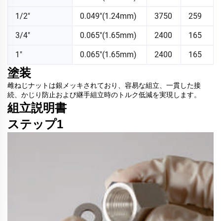
1/2"
0.049"(1.24mm)
3750
259
3/4"
0.065"(1.65mm)
2400
165
1"
0.065"(1.65mm)
2400
165
塗装
雌ねじナットは銀メッキされており、容易な組立、一貫した接
続、かじり防止および継手組立時のトルク低減を実現します。
組立説明書
ステップ1