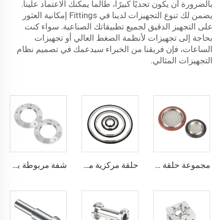
بالضرورة أن يكون تحديًا كبيرًا، طالما يمكنك الاعتماد علينا.
يضمن لك تنوع التجهيزات لدينا في Fittings إمكانية العثور
على التجهيز الدقيق لجميع تطبيقاتك الصناعية. سواء كنت
بحاجة إلى تجهيزات لأنظمة الضغط العالي أو تجهيزات
الساعات، فإن فريقنا من الخبراء سيدعمك في تصميم نظام
التجهيزات المثالي.
مجموعة حلقة توسيط مع شبكة، شفة ISO-KF من الفولاذ المقاوم للصدأ، ختم دوارة فراغية (FKM/NBR/EDM)، تجهيزات KF16/KF25/KF40/KF50
حلقة مركزية مع ختم دوّار O-Ring، من الفولاذ المقاوم للصدأ SS304 وSS316L والألومنيوم (FKM/EPDM/NBR)، حلقة غسالة فراغية KF/NW، تجهيزات من KF10 إلى KF50 لأشباه الموصلات
شفة مربوطة ببراغي حسب معيار ISO-F، من الفولاذ المقاوم للصدأ، مقاسات ISO63-ISO500، شفة فارغة لفراغ عالٍ، قطع توصيل فراغية CNC من الفولاذ SS304 وSS316L للمجال أشباع