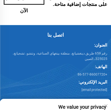
على منتجات إضافية متاحة.
الآن
اتصل بنا
العنوان:
رقم 659 طريق دينغشيانغ، منطقة بينغهاي الصناعية، ونتشو، تشجيانغ،
325025، الصين
الهاتف:
+86-577-86007720
البريد الإلكتروني:
[email protected]
We value your privacy