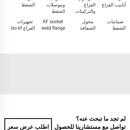
أنابيب الفراغ
الفراغ
وموصلات
الشفط
والتركيبات
الشفط
صمامات
محول
KF socket
تجهيزات
الشفط
الشفافة
weld flange
الفراغ Iso kf
لم تجد ما تبحث عنه؟
تواصل مع مستشارينا للحصول
اطلب عرض سعر