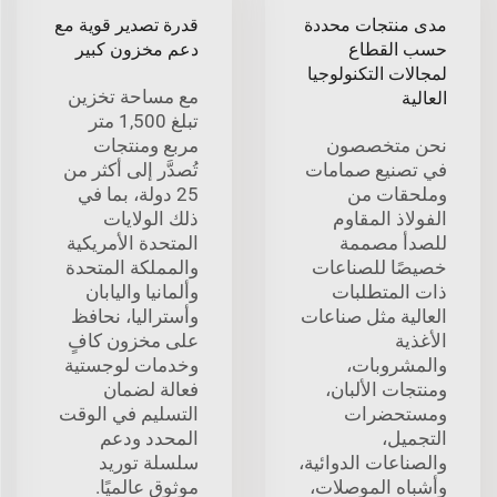
مدى منتجات محددة
قدرة تصدير قوية مع
حسب القطاع
دعم مخزون كبير
لمجالات التكنولوجيا
مع مساحة تخزين
العالية
تبلغ 1,500 متر
نحن متخصصون
مربع ومنتجات
في تصنيع صمامات
تُصدَّر إلى أكثر من
وملحقات من
25 دولة، بما في
الفولاذ المقاوم
ذلك الولايات
للصدأ مصممة
المتحدة الأمريكية
خصيصًا للصناعات
والمملكة المتحدة
ذات المتطلبات
وألمانيا واليابان
العالية مثل صناعات
وأستراليا، نحافظ
الأغذية
على مخزون كافٍ
والمشروبات،
وخدمات لوجستية
ومنتجات الألبان،
فعالة لضمان
ومستحضرات
التسليم في الوقت
التجميل،
المحدد ودعم
والصناعات الدوائية،
سلسلة توريد
وأشباه الموصلات،
موثوق عالميًا.