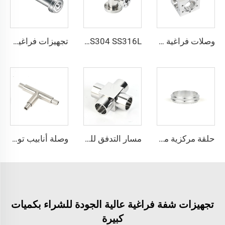
وصلات فراغية فائقة الارتفاع UHV من الفولاذ المقاوم للصدأ CF16-CF200، مكعب CF ستة اتجاهات من الفولاذ المصنوع من قطعة صلبة بدون لحامات، جودة فائقة، وصلات أنابيب
SS304 SS316L فولاذ مقاوم للصدأ ثلاثي الاتجاه متساوي الشُعب من نوع CF قابل للدوران CF16-CF100 فراغ عالي بثقوب عابرة 3/4"-4" تركيبة شفة عالية الجودة قابلة للدوران/ثابتة محول على شكل حرف T ثلاثي الاتجاه
تجهيزات فراغية عالية الفولاذ المقاوم للصدأ طويلة وقصيرة مع غدة من النوع QCR-VCR ذات الوجه المعدني 1/8"-1" تلدين لامع/تلميع كهربائي
حلقة مركزية من الألومنيوم SS304/SS316L KF/NW KF10-KF50، تركيبات فراغية عالية الجودة من الفولاذ المقاوم للصدأ NW10-NW50 للصناعات شبه الموصلة
مسار التدفق للوصلة العرضية من الفولاذ المقاوم للصدأ SS316L، تجهيزات لحام بنقاء عالي جدًا لتوفير وصلات لحام دقيقة ناعمة، تجهيزات لحام من الفولاذ المقاوم للصدأ بنقاء عالي جدًا
وصلة أنابيب توصيل مركزية Coaxial على شكل حرف T فائقة النقاء من الفولاذ المقاوم للصدأ SS316L، وصلة توصيل مركزية Coaxial من الفولاذ المقاوم للصدأ، أنابيب عالية الجودة فائقة النقاء (UHP) بنهايات BA/EP
تجهيزات شفة فراغية عالية الجودة للشراء بكميات
كبيرة