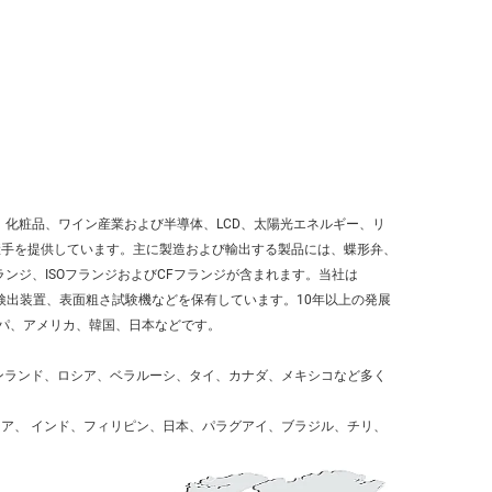
、化粧品、ワイン産業および半導体、LCD、太陽光エネルギー、リ
継手を提供しています。主に製造および輸出する製品には、蝶形弁、
ンジ、ISOフランジおよびCFフランジが含まれます。当社は
ク検出装置、表面粗さ試験機などを保有しています。10年以上の発展
ロッパ、アメリカ、韓国、日本などです。 
ンランド、ロシア、ベラルーシ、タイ、カナダ、メキシコなど多く
ア、 
インド、フィリピン、日本、パラグアイ、ブラジル、チリ、