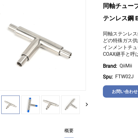
同軸チューブテ
テンレス鋼 B
同軸ステンレス
どの特殊ガス供
インメントチュ
COAX継手と
QiiMii
Brand:
FTW02J
Spu:
お問い合わせ
概要