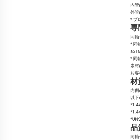
内管
外管
* 
専
同軸
* 
aSTM
* 
素材は
お客
材
内側
以下
*1.4
*1.4
*UNS
品
同軸