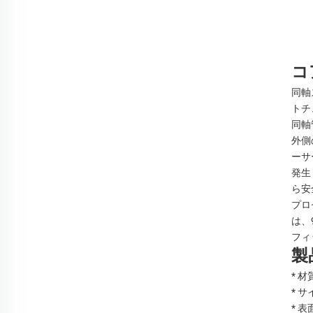
コ
同軸
トチ
同軸
外側
ーサ
発生
ら安
プロ
は、
フィ
製
* 
* 
* 