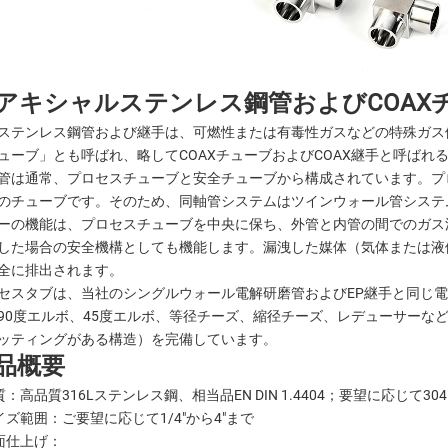
アキシャルステンレス鋼管およびCOAX
ステンレス鋼管および継手は、可燃性または有毒性ガスなどの特殊ガス
ューブ」とも呼ばれ、略してCOAXチューブおよびCOAX継手と呼ばれ
管は通常、プロセスチューブと安全チューブから構成されています。プ
のチューブです。そのため、同軸管システムはツインウォール管システ
ーの機能は、プロセスチューブを中央に保ち、外管と内管の間でのガス
した場合の安全機構としても機能します。漏洩した媒体（気体または液
全に排出されます。
セスタブは、当社のシングルウォール電解研磨管およびEP継手と同じ
90度エルボ、45度エルボ、等径チーズ、縮径チーズ、レデューサーな
ッティングがある構造）を完備しています。
品概要
材質：高品質316Lステンレス鋼、相当品EN DIN 1.4404；要望に応じて304
サイズ範囲：ご要望に応じて1/4″から4″まで
表面仕上げ：