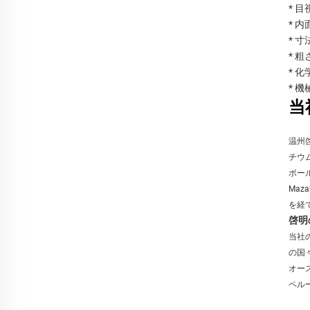
* 
* 
* 
* 
* 
* 
当
温州
チウ
ボー
Ma
を経
啓明
当社
の国
オー
ペル