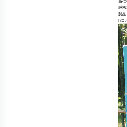
当社
厳格
製品
IS