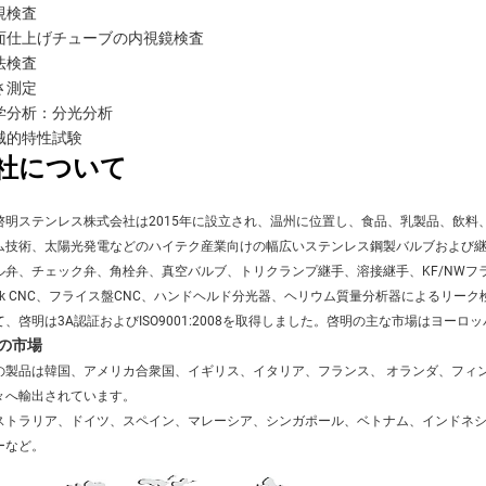
目視検査
内面仕上げチューブの内視鏡検査
寸法検査
粗さ測定
化学分析：分光分析
機械的特性試験
社について
啓明ステンレス株式会社は2015年に設立され、温州に位置し、食品、乳製品、飲料
ム技術、太陽光発電などのハイテク産業向けの幅広いステンレス鋼製バルブおよび
ル弁、チェック弁、角栓弁、真空バルブ、トリクランプ継手、溶接継手、KF/NWフラ
zak CNC、フライス盤CNC、ハンドヘルド分光器、ヘリウム質量分析器によるリー
て、啓明は3A認証およびISO9001:2008を取得しました。啓明の主な市場はヨー
の市場
の製品は韓国、アメリカ合衆国、イギリス、イタリア、フランス、 
オランダ、フィ
々へ輸出されています。 
ストラリア、ドイツ、スペイン、マレーシア、シンガポール、ベトナム、インドネシ
ーなど。 