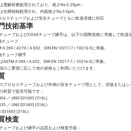
は電解研磨処理されており、粗さRa 0.25μm；
は光輝焼鈍処理され、内面粗さRa 0.6μm。
プロセスチューブおよび安全チューブともに軌道溶接に対応
門技術基準
チューブおよびCOAXチューブ継手は、以下の国際規格に準拠して軌道
同軸チューブ
 A 269 / A270 / A 632、DIN EN 10217-7 / 10216-5に準拠。
同軸チューブ継手
ASTM A 269 / A 632、DIN EN 10217-7 / 10216-5に準拠。
様のご要望に応じて他の規格もご利用いただけます。
質
のプロセスチューブおよび外側の安全チューブ用として、溶接またはシ
の材質で提供可能です：
404 ／ UNS S31603 (316L)
435 ／ UNS S31603 (316L)
 S31603 (316L)
質検査
チューブおよび継手の品質および検査手順：