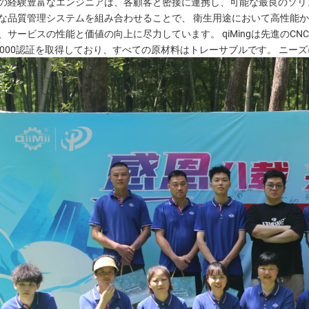
の経験豊富なエンジニアは、各顧客と密接に連携し、可能な最良のソリ
な品質管理システムを組み合わせることで、 
衛生用途において高性能か
、サービスの性能と価値の向上に尽力しています。 
qiMingは先進の
O9000認証を取得しており、すべての原材料はトレーサブルです。 
ニーズ