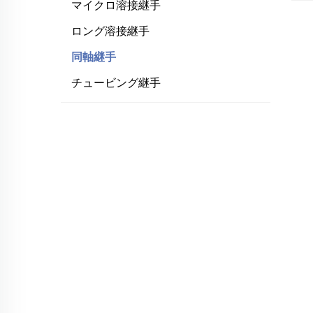
マイクロ溶接継手
ロング溶接継手
同軸継手
チュービング継手