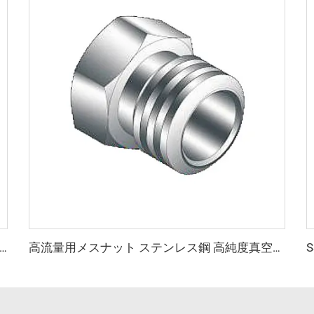
ス鋼高流量メスナットQCR継手SS316L VCR真空高純度継手BA/EPリークテストポート
高流量用メスナット ステンレス鋼 高純度真空SS316L（QCR）継手 BA/EP 高品質 高流量用メスナット メタルフェイスシール継手