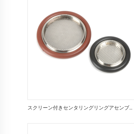
スクリーン付きセンタリングリングアセンブリ ISO-KFフランジ ステンレス鋼 （FKM/NBR/EDM） Oリング 真空フィッティング KF16/KF25/KF40/KF50