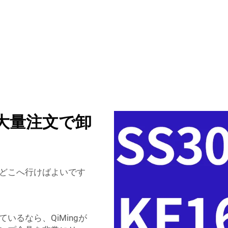
大量注文で卸
どこへ行けばよいです
るなら、QiMingが