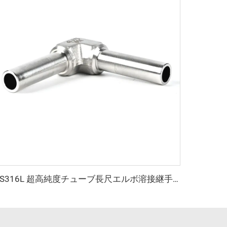
SS316L 超高純度チューブ長尺エルボ溶接継手 UHP自動オービタルエルボ ステンレス鋼長尺溶接継手 超高純度用