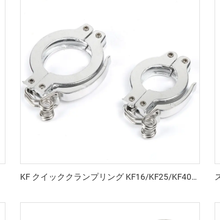
KF クイッククランプリング KF16/KF25/KF40/KF50 アルミニウム 真空継手 NW25/NW40 高品質クランプフランジ 半導体用