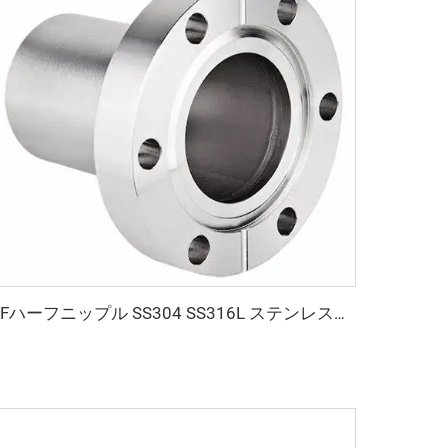
CFハーフニップル SS304 SS316L ステンレス鋼 タップ穴および通し穴付き CF16-CF250 固定式高真空継手 1/2"-10" フランジ