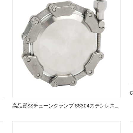
高品質SSチェーンクランプ SS304ステンレス鋼真空パイプクランプ継手 KF16-160 強力CNCシール NW16-160 鍛造