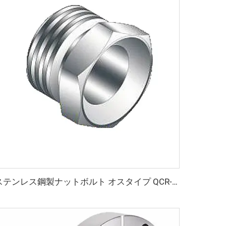
ステンレス鋼製ナットボルト オスタイプ QCR-メタルフェース継手 1/8"-1" ブライトアニール／電解研磨仕上げ SS316L オスナット