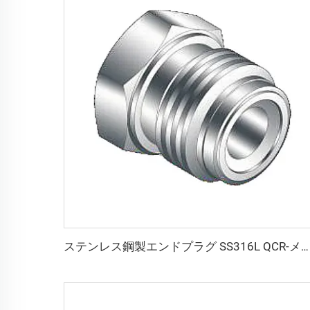
ステンレス鋼製エンドプラグ SS316L QCR-メタルフェース継手 1/8"-1" ブライトアニール／電解研磨仕上げ