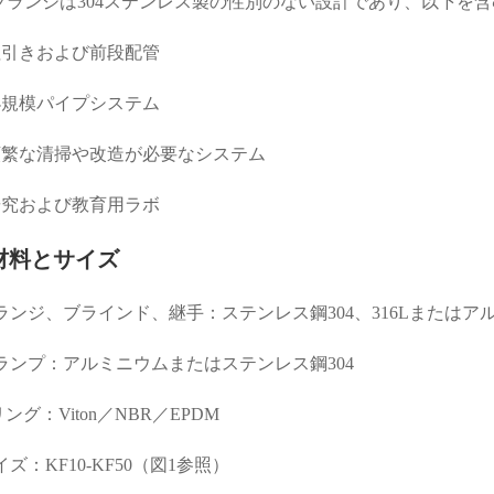
フランジは304ステンレス製の性別のない設計であり、以下を
粗引きおよび前段配管
小規模パイプシステム
頻繁な清掃や改造が必要なシステム
研究および教育用ラボ
材料とサイズ
ランジ、ブラインド、継手：ステンレス鋼304、316Lまたはア
ランプ：アルミニウムまたはステンレス鋼304
リング：Viton／NBR／EPDM
イズ：KF10-KF50（図1参照）