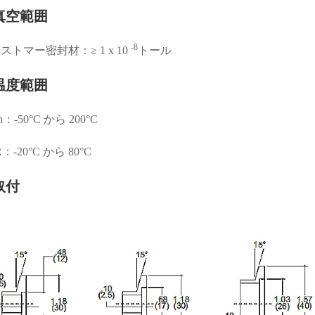
真空範囲
-8
ストマー密封材：≥ 1 x 10
トール
温度範囲
on：-50°C から 200°C
：-20°C から 80°C
取付