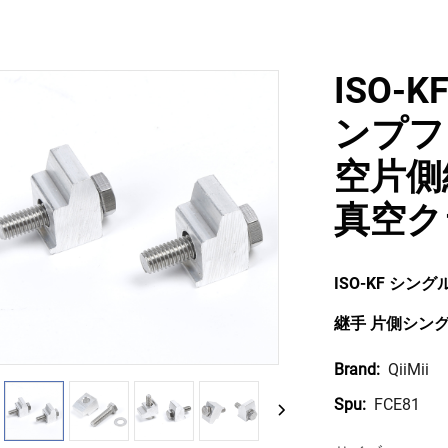
ISO
ンプフ
空片側継
真空クラ
ISO-KF シ
継手 片側シン
QiiMii
Brand:
FCE81
Spu: