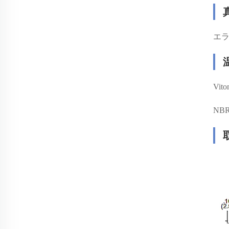
エラ
Vit
NBR