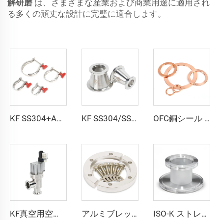
解研磨
は、さまざまな産業および商業用途に適用され
る多くの頑丈な設計に完璧に適合します。
KF SS304+ABS スプリングクランププラスチックナット付真空フィッティング NW25/NW40 高品質ステンレススプリングクランプ KF16-KF50
KF SS304/SS316L 真空アダプタ KF/NW コニカルリデュースフランジ ステンレス鋼真空継手 半導体用
OFC銅シール 超高真空用無酸素金属ワッシャー継手 CF16-CF350 フランジ ウェッジ真鍮 結合タイプ 平面
KF真空用空気軸受式L字型角型バルブ 溶接／成形ベローズ付き NC継手 NW16-NW50 密閉式フラッパー SS304 SS316L ステンレス鋼 KF16-KF50
アルミブレッチクランプ KF16/KF25/KF40/KF50 真空フランジ 高品質真空クランプ継手 NW16/25/40/50 単純な高真空チャンバーポット用
ISO-K ストレートレデューサー ISO80xISO63-ISO160xISO100 SS304/SS316L 高品質ステンレス鋼真空継手フランジ 半導体用