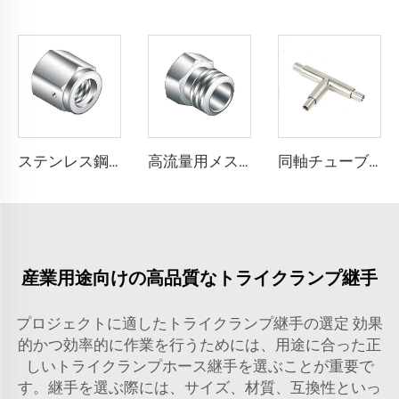
ステンレス鋼高流量メスナットQCR継手SS316L VCR真空高純度継手BA/EPリークテストポート
高流量用メスナット ステンレス鋼 高純度真空SS316L（QCR）継手 BA/EP 高品質 高流量用メスナット メタルフェイスシール継手
同軸チューブティー 超高純度 SS316L 同軸継手 ステンレス鋼 BA/EP 高品質超高純度(UHP)チューブ
産業用途向けの高品質なトライクランプ継手
プロジェクトに適したトライクランプ継手の選定 効果
的かつ効率的に作業を行うためには、用途に合った正
しいトライクランプホース継手を選ぶことが重要で
す。継手を選ぶ際には、サイズ、材質、互換性といっ