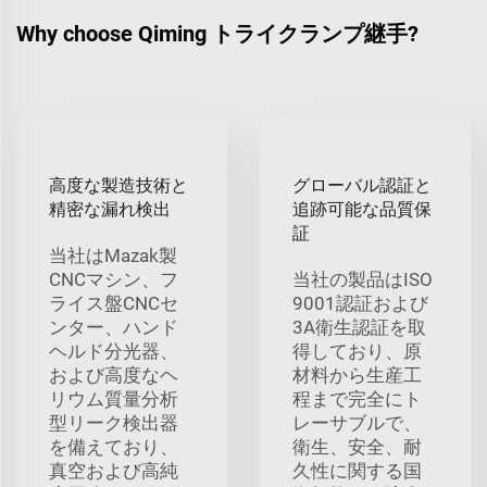
Why choose Qiming トライクランプ継手?
高度な製造技術と
グローバル認証と
精密な漏れ検出
追跡可能な品質保
証
当社はMazak製
CNCマシン、フ
当社の製品はISO
ライス盤CNCセ
9001認証および
ンター、ハンド
3A衛生認証を取
ヘルド分光器、
得しており、原
および高度なヘ
材料から生産工
リウム質量分析
程まで完全にト
型リーク検出器
レーサブルで、
を備えており、
衛生、安全、耐
真空および高純
久性に関する国