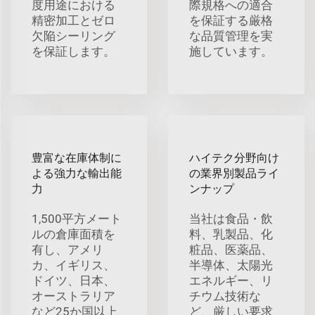
度用途における
際規格への適合
精密加工とゼロ
を保証する厳格
欠陥シーリング
な品質管理を実
を保証します。
施しています。
豊富な在庫体制に
ハイテク分野向け
よる強力な輸出能
の業界別製品ライ
力
ンナップ
1,500平方メート
当社は食品・飲
ルの倉庫面積を
料、乳製品、化
有し、アメリ
粧品、医薬品、
カ、イギリス、
半導体、太陽光
ドイツ、日本、
エネルギー、リ
オーストラリア
チウム技術な
など25か国以上
ど、厳しい要求