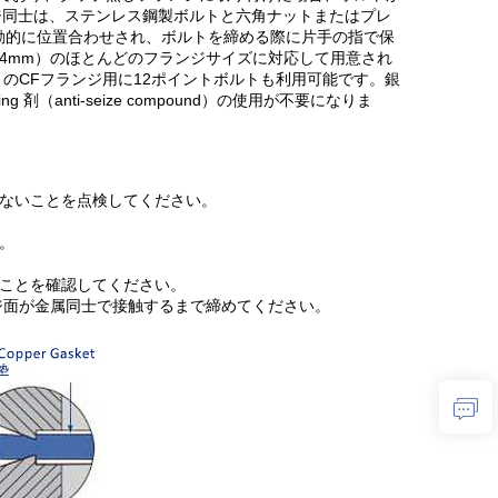
ジ同士は、ステンレス鋼製ボルトと六角ナットまたはプレ
動的に位置合わせされ、ボルトを締める際に片手の指で保
〜254mm）のほとんどのフランジサイズに対応して用意され
mm）のCFフランジ用に12ポイントボルトも利用可能です。銀
（anti-seize compound）の使用が不要になりま
がないことを点検してください。
。
ることを確認してください。
ンジ面が金属同士で接触するまで締めてください。