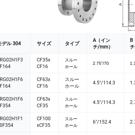
A（イン
B
モデル 304
サイズ
タイプ
チ/mm）
チ
RG02H1F3
CF35x
スルー
2.75"/70
1.
F164
CF16
ホール
RG02H1F6
CF63x
スルー
4.5"/114.3
1.
F164
CF16
ホール
RG02H1F6
CF63x
スルー
4.5"/114.3
2.
F354
CF35
ホール
RG02H1F1
CF100
スルー
6"/152.4
2.
0F354
xCF35
ホール