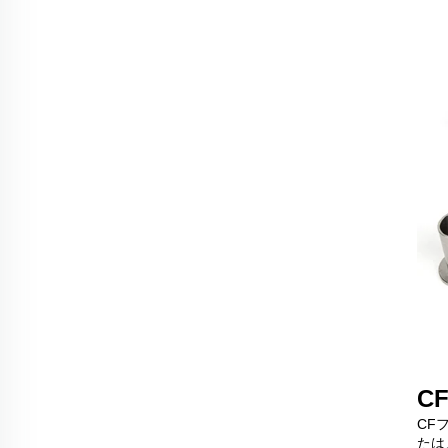
C
CF
たは