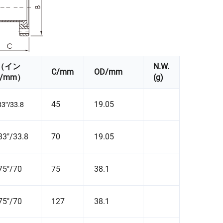
（イン
N.W.
C/mm
OD/mm
/mm）
(g)
45
19.05
33"/33.8
33"/33.8
70
19.05
75"/70
75
38.1
75"/70
127
38.1