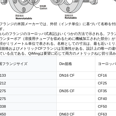
CFフランジの米国メーカーでは、外径（インチ単位）に基づいて名称を付
す。
これらのフランジのヨーロッパ式表記はいくつかの方法で示される。フ
ウンターボア（溶接用チューブを収めるために機械加工された部分）が
径がミリメートル単位で表される。名称としての寸法は、最も近いミリ
米国規格およびメトリックCFフランジは互換性がある。設計上の唯一の
ている点である。QiMingは要望に応じて両方のメトリックねじ切り済
国フランジサイズ
Din規格
ヨーロッパ
133
DN16 CF
CF16
212
CF25
275
DN35 CF
CF35
275
CF40
338
CF50
450
DN63 CF
CF63