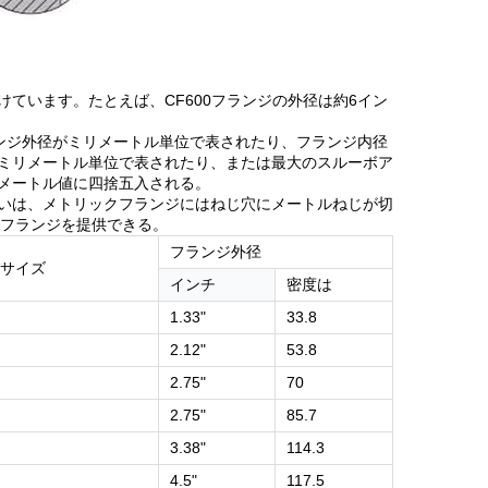
けています。たとえば、CF600フランジの外径は約6イン
ランジ外径がミリメートル単位で表されたり、フランジ内径
ミリメートル単位で表されたり、または最大のスルーボア
メートル値に四捨五入される。
違いは、メトリックフランジにはねじ穴にメートルねじが切
みフランジを提供できる。
フランジ外径
サイズ
インチ
密度は
1.33"
33.8
2.12"
53.8
2.75"
70
2.75"
85.7
3.38"
114.3
4.5"
117.5