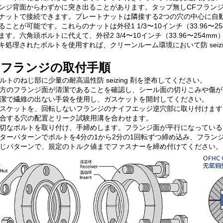
ンジ背面からわずかに突き出ることがあります。タップ無しCFフラン
ナットで接続できます。プレートナットは隣接する2つの穴の中心に自
ることが可能です。これらのナットは外径1 1/3〜10インチ（33.96
ます。六角頭ボルトに代えて、外径2 3/4〜10インチ（33.96〜254
キ処理されたボルトを使用すれば、クリーンルーム環境において防 seizing 剤
Fフランジの取付手順
 ボルトのねじ部に少量の耐高温性防 seizing 剤を塗布してください。
 両方のフランジ面が清潔であることを確認し、シール面の切りこみや傷
 清潔で繊維の出ない手袋を使用し、ガスケットを開封してください。
 ガスケットを、回転しないフランジのナイフエッジ逆穴部に取り付けます
 結合する穴の配置とリーク試験用溝を合わせます。
 適切なボルトを取り付け、手締めします。フランジ面が平行になってい
 スターパターンでボルトを4分の1から2分の1回転ずつ締め込み、フラ
 同じパターンで、規定のトルク値までファスナーを締め付けてください。