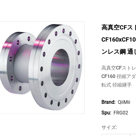
高真空CFスト
CF160xCF
ンレス鋼 通し
高真空CFストレ
CF160 径縮アダ
転式 径縮継手
QiiMii
Brand:
FRG02
Spu:
サイズ: