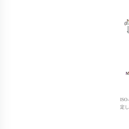
IS
定し