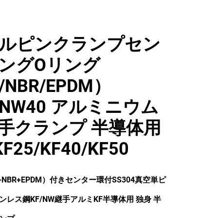
ルピンクランプセン
ングOリング
/NBR/EPDM）
/NW40 アルミニウム
手クランプ 半導体用
KF25/KF40/KF50
+NBR+EPDM）付きセンター環付SS304真空単ピ
ンレス鋼KF/NW継手アルミKF半導体用
独身
半