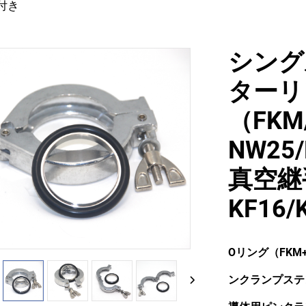
付き
シング
ターリ
（FKM
NW25
真空継
KF16/
Oリング（FKM
ンクランプステ