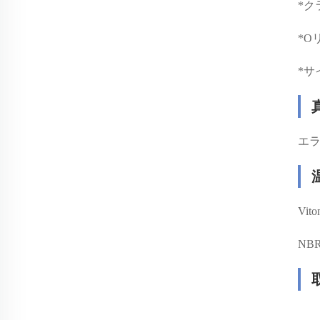
*
ク
*
O
*
サ
エラ
Vit
NBR