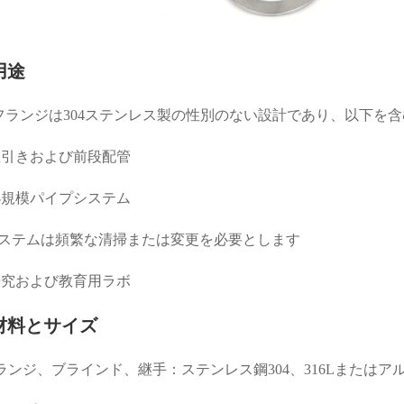
用途
フランジは304ステンレス製の性別のない設計であり、以下を
粗引きおよび前段配管
小規模パイプシステム
システムは頻繁な清掃または変更を必要とします
研究および教育用ラボ
材料とサイズ
ランジ、ブラインド、継手：ステンレス鋼304、316Lまたはア