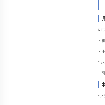
KF
・
・
* 
・
*
フ