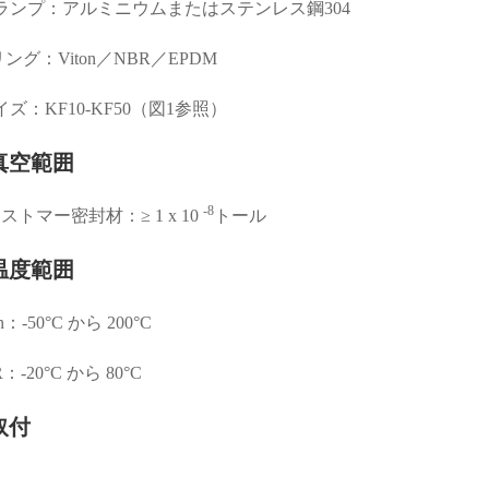
ランプ：アルミニウムまたはステンレス鋼304
リング：Viton／NBR／EPDM
イズ：KF10-KF50（図1参照）
真空範囲
-8
ストマー密封材：≥ 1 x 10
トール
温度範囲
on：-50°C から 200°C
：-20°C から 80°C
取付