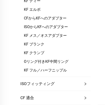
KF ティー
KF エルボ
CFからKFへのアダプター
ISOからKFへのアダプター
KF メス／オスアダプター
KF ブランク
KF クランプ
Oリング付きKF中間リング
KF フル／ハーフニップル
ISOフィッティング
CF 適合