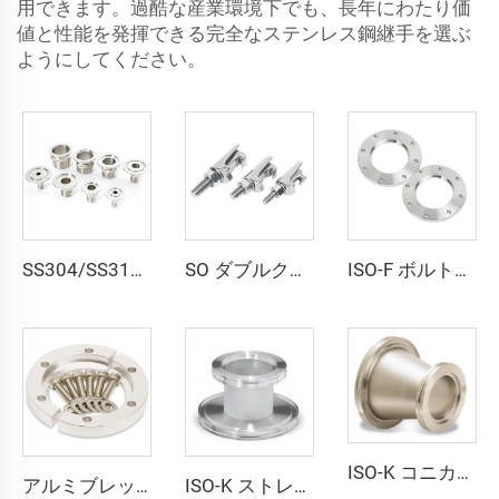
用できます。過酷な産業環境下でも、長年にわたり価
値と性能を発揮できる完全なステンレス鋼継手を選ぶ
ようにしてください。
SS304/SS316L 真空用ヘキサプチング メスアダプタ PT/NPTネジ KF16-KF50x1/8"-2" ステンレス鋼フランジ メスアダプタ 半導体用
SO ダブルクラウクランプ SS304 フランジM8/M10/M12/M12*95 低圧用ステンレス鋼バキュームパイプ継手
ISO-F ボルト付きボア加工済みフランジ ISO63-ISO500 ステンレス鋼真空ブランクフランジ SS304 SS316L CNC加工 真空継手 半導体用
ISO-K コニカルレデューサー溶接真空フランジ ISO80xISO63-ISO100xISO80 SS304/SS316L ステンレス鋼 高品質真空継手
アルミブレッチクランプ KF16/KF25/KF40/KF50 真空フランジ 高品質真空クランプ継手 NW16/25/40/50 単純な高真空チャンバーポット用
ISO-K ストレートレデューサー ISO80xISO63-ISO160xISO100 SS304/SS316L 高品質ステンレス鋼真空継手フランジ 半導体用