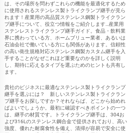
は、その場所を問わずこれらの機能を最適化するため
に使用されるステンレス製トライクランプ継手が見ら
れます！産業用の高品質ステンレス鋼製トライクラン
プ継手について、役立つ情報をご紹介します…産業用
ステンレストライクランプ継手ガイド。食品・飲料業
界に携わっている方、ホームブリュー業者、あるいは
石油会社で働いている方にも関係があります。信頼性
の高い衛生規格対応ステンレス鋼製カスタム継手を入
手することがなぜこれほど重要なのかを詳しく説明
し、期待に応えるタイプを選ぶためのヒントも共有し
ます。
貴社のビジネスに最適なステンレス製トライクランプ
継手を選ぶには？ 新しいステンレス製トライクラン
プ継手をお探しですか？それならば、どこから始めれ
ばよいでしょうか。最初に確認すべきポイントの一つ
は、継手の材質です。トライクランプ継手は、304お
よび316Lのステンレス鋼合金で提供されており、高い
強度、優れた耐腐食性を備え、清掃が容易で安全に使