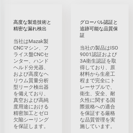
高度な製造技術と
グローバル認証と
精密な漏れ検出
追跡可能な品質保
証
当社はMazak製
CNCマシン、フ
当社の製品はISO
ライス盤CNCセ
9001認証および
ンター、ハンド
3A衛生認証を取
ヘルド分光器、
得しており、原
および高度なヘ
材料から生産工
リウム質量分析
程まで完全にト
型リーク検出器
レーサブルで、
を備えており、
衛生、安全、耐
真空および高純
久性に関する国
度用途における
際規格への適合
精密加工とゼロ
を保証する厳格
欠陥シーリング
な品質管理を実
を保証します。
施しています。