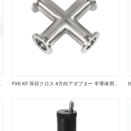
10-50 高品質真空クランプ NW16-50
FXK KF 等径クロス 4方向アダプター 半導体用真空フィッティング ステンレススチール SS304/SS316L フランジ