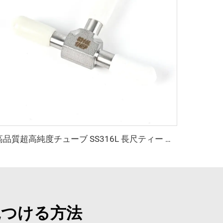
高品質超高純度チューブ SS316L 長尺ティー 長尺溶接継手 UHP自動オービタルステンレス鋼ウェルディングティー継手
見つける方法