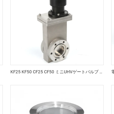
KF25 KF50 CF25 CF50 ミニUHVゲートバルブ 高品質 手動 空気軸受式 ステンレス鋼 SS304 高真空