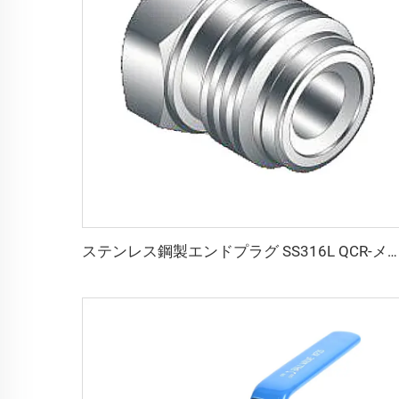
ステンレス鋼製エンドプラグ SS316L QCR-メタルフェース継手 1/8"-1" ブライトアニール／電解研磨仕上げ