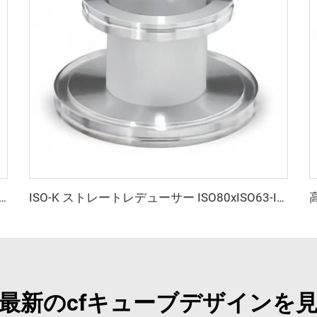
接式 SS304/SS316L ステンレス鋼製フランジ ISO63-ISO100 高平台 高品質 3ウェイボールバルブ NW63/NW80/NW100
ISO-K ストレートレデューサー ISO80xISO63-ISO160xISO100 SS304/SS316L 高品質ステンレス鋼真空継手フランジ 半導体用
最新のcfキューブデザインを