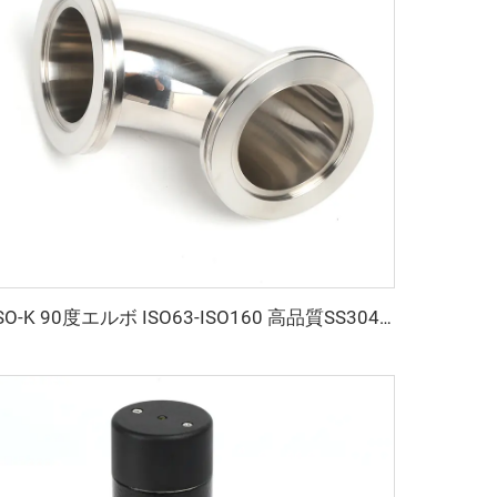
ISO-K 90度エルボ ISO63-ISO160 高品質SS304 SS316L 真空フランジ 鍛造ステンレス鋼 クランプ接続 真空エルボ