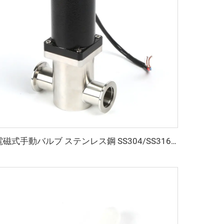
電磁式手動バルブ ステンレス鋼 SS304/SS316L KF16/KF25/KF40/KF50 ガス 電力 真空 直流角型バルブ NW16/NW25/NW40/NW50