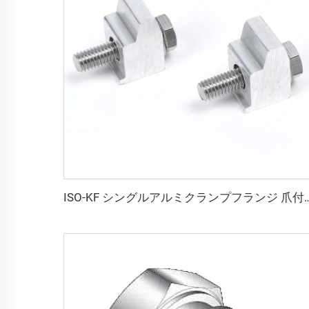
ISO-KF シングルアルミクランプフランジ 爪付き M6 真空片側継手 KF