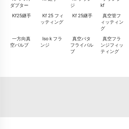
ダプター
ジ
kf
Kf25継手
Kf 25 フィ
Kf 25継手
真空管フ
ッティング
ィッティン
グ
一方向真
Iso k フラ
真空バタ
真空フラ
空バルブ
ンジ
フライバル
ンジフィッ
ブ
ティング