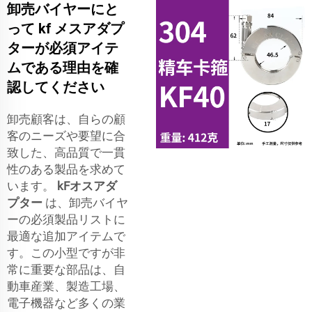
卸売バイヤーにと
って kf メスアダプ
ターが必須アイテ
ムである理由を確
認してください
卸売顧客は、自らの顧
客のニーズや要望に合
致した、高品質で一貫
性のある製品を求めて
います。
kFオスアダ
プター
は、卸売バイヤ
ーの必須製品リストに
最適な追加アイテムで
す。この小型ですが非
常に重要な部品は、自
動車産業、製造工場、
電子機器など多くの業