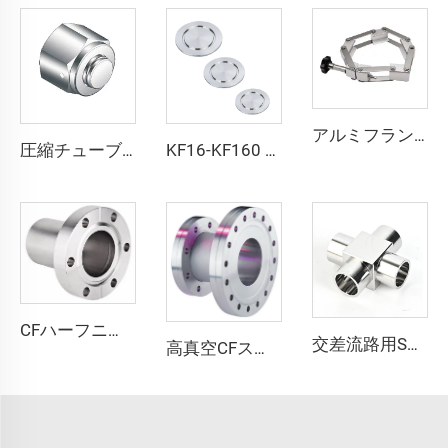
アルミフランジ 鍛造チェーンクランプ NW80/100/160/200 高品質真空クランプ ランプKF80/KF100/KF160/KF200 パイプ継手フランジ
圧縮チューブキャップ、ステンレススチールSS316L、QCR-メタルフェース継手、1/8″-1″、ブライトアニール/電解研磨仕上げ
KF16-KF160 NW16-50 ステンレス鋼 SS304 SS316L アルミニウム PTFE 真空フランジ用ブラインドフランジ 高品質なブランク継手
CFハーフニップル SS304 SS316L ステンレス鋼 タップ穴および通し穴付き CF16-CF250 固定式高真空継手 1/2"-10" フランジ
交差流路用SS316L超高純度溶接継手交差部マイクロ溶接継手を提供スムーズなステンレス鋼超高純度溶接継手
高真空CFストレート段付きニップル CF35xCF36-CF160xCF100 固定・回転可能 SS304 SS316L ステンレス鋼 通し穴付き継手 1/2"-10" フランジ