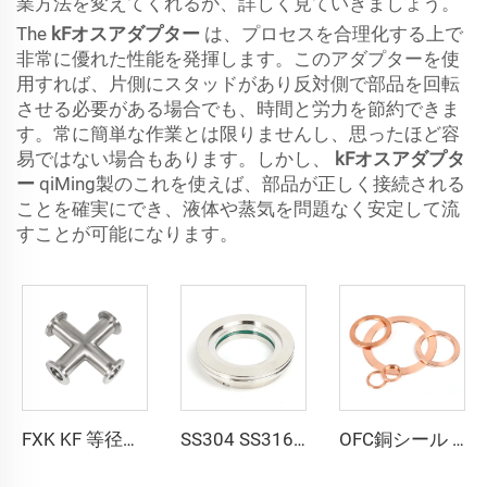
業方法を変えてくれるか、詳しく見ていきましょう。
The
kFオスアダプター
は、プロセスを合理化する上で
非常に優れた性能を発揮します。このアダプターを使
用すれば、片側にスタッドがあり反対側で部品を回転
させる必要がある場合でも、時間と労力を節約できま
す。常に簡単な作業とは限りませんし、思ったほど容
易ではない場合もあります。しかし、
kFオスアダプタ
ー
qiMing製のこれを使えば、部品が正しく接続される
ことを確実にでき、液体や蒸気を問題なく安定して流
すことが可能になります。
FXK KF 等径クロス 4方向アダプター 半導体用真空フィッティング ステンレススチール SS304/SS316L フランジ
SS304 SS316L ホウケイ酸ガラス ISO-K 真空ステンレス鋼 ISO63-ISO200 真空覗き窓フランジ NW63-NW200 クランプ継手
OFC銅シール 超高真空用無酸素金属ワッシャー継手 CF16-CF350 フランジ ウェッジ真鍮 結合タイプ 平面