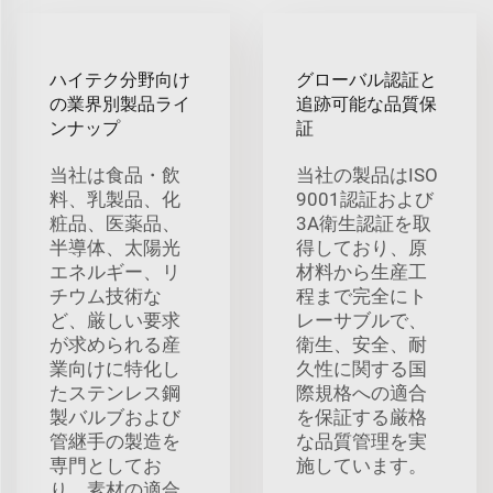
ハイテク分野向け
グローバル認証と
の業界別製品ライ
追跡可能な品質保
ンナップ
証
当社は食品・飲
当社の製品はISO
料、乳製品、化
9001認証および
粧品、医薬品、
3A衛生認証を取
半導体、太陽光
得しており、原
エネルギー、リ
材料から生産工
チウム技術な
程まで完全にト
ど、厳しい要求
レーサブルで、
が求められる産
衛生、安全、耐
業向けに特化し
久性に関する国
たステンレス鋼
際規格への適合
製バルブおよび
を保証する厳格
管継手の製造を
な品質管理を実
専門としてお
施しています。
り、素材の適合