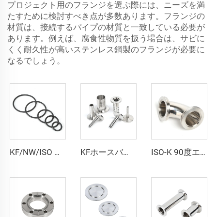
プロジェクト用のフランジを選ぶ際には、ニーズを満
たすために検討すべき点が多数あります。フランジの
材質は、接続するパイプの材質と一致している必要が
あります。例えば、腐食性物質を扱う場合は、サビに
くく耐久性が高いステンレス鋼製のフランジが必要に
なるでしょう。
KF/NW/ISO 真空センタリングOリング FKM/NBR 標準ゴムシールガスケット交換用Oリングフィッティング 半導体用
KFホースバーブアダプター 真空用 SS304 SS316L ホースバーブアダプター KF16-KF50 NW16-NW50 ステンレス鋼製真空継手 半導体用
ISO-K 90度エルボ ISO63-ISO160 高品質SS304 SS316L 真空フランジ 鍛造ステンレス鋼 クランプ接続 真空エルボ