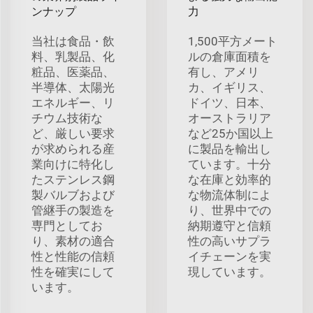
ンナップ
力
当社は食品・飲
1,500平方メート
料、乳製品、化
ルの倉庫面積を
粧品、医薬品、
有し、アメリ
半導体、太陽光
カ、イギリス、
エネルギー、リ
ドイツ、日本、
チウム技術な
オーストラリア
ど、厳しい要求
など25か国以上
が求められる産
に製品を輸出し
業向けに特化し
ています。十分
たステンレス鋼
な在庫と効率的
製バルブおよび
な物流体制によ
管継手の製造を
り、世界中での
専門としてお
納期遵守と信頼
り、素材の適合
性の高いサプラ
性と性能の信頼
イチェーンを実
性を確実にして
現しています。
います。