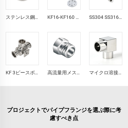
ステンレス鋼 CF ボアド・ブランクフランジ CF16-CF250 高真空継手 1/2"-10" SS304 SS316L 無菌接続 サイズ穴／メトリックネジ／UNCネジ フランジ
KF16-KF160 NW16-50 ステンレス鋼 SS304 SS316L アルミニウム PTFE 真空フランジ用ブラインドフランジ 高品質なブランク継手
SS304 SS316L ステンレス鋼 KF16/KF25/KF40/KF50 フルニップル 高品質 L=40/60/80/100mm 真空パイプ継手 サイズカスタマイズ可能 フランジ NW25/40
マイクロ溶接継手 超高純度溶接継手 SS316L 90度エルボ 高純度マイクロフィットチューブブチウェルディング継手 ステンレス鋼 90°エルボ
KF 3ピースボールバルブ NW16-NW50 真空フランジ KF/NW 手動・空気圧式ボールバルブ プラットフォーム付き KF16/KF25/KF40/KF50
高流量用メスナット ステンレス鋼 高純度真空SS316L（QCR）継手 BA/EP 高品質 高流量用メスナット メタルフェイスシール継手
プロジェクトでパイプフランジを選ぶ際に考
慮すべき点