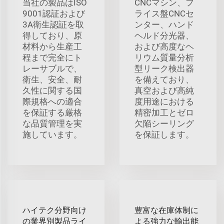
当社の製品はISO
CNCマシン、フ
9001認証および
ライス盤CNCセ
3A衛生認証を取
ンター、ハンド
得しており、原
ヘルド分光器、
材料から生産工
および高度なヘ
程まで完全にト
リウム質量分析
レーサブルで、
型リーク検出器
衛生、安全、耐
を備えており、
久性に関する国
真空および高純
際規格への適合
度用途における
を保証する厳格
精密加工とゼロ
な品質管理を実
欠陥シーリング
施しています。
を保証します。
ハイテク分野向け
豊富な在庫体制に
の業界別製品ライ
よる強力な輸出能