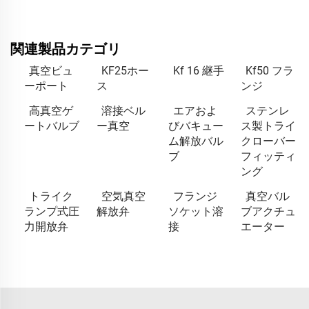
関連製品カテゴリ
真空ビュ
KF25ホー
Kf 16 継手
Kf50 フラ
ーポート
ス
ンジ
高真空ゲ
溶接ベル
エアおよ
ステンレ
ートバルブ
ー真空
びバキュー
ス製トライ
ム解放バル
クローバー
ブ
フィッティ
ング
トライク
空気真空
フランジ
真空バル
ランプ式圧
解放弁
ソケット溶
ブアクチュ
力開放弁
接
エーター