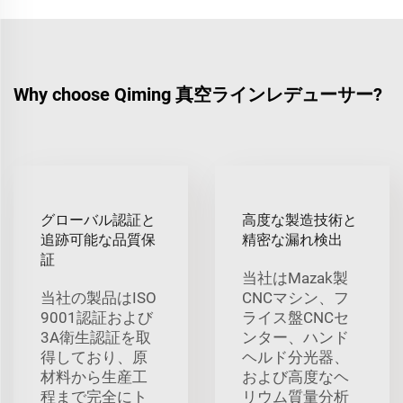
Why choose Qiming 真空ラインレデューサー?
グローバル認証と
高度な製造技術と
追跡可能な品質保
精密な漏れ検出
証
当社はMazak製
当社の製品はISO
CNCマシン、フ
9001認証および
ライス盤CNCセ
3A衛生認証を取
ンター、ハンド
得しており、原
ヘルド分光器、
材料から生産工
および高度なヘ
程まで完全にト
リウム質量分析