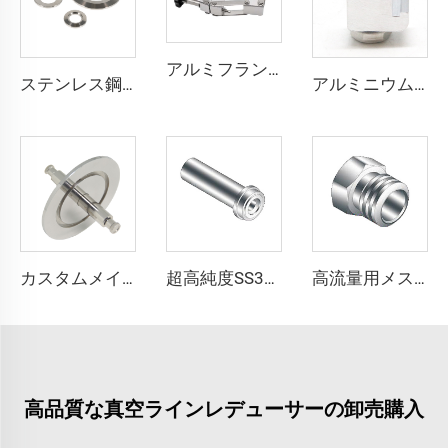
アルミフランジ 鍛造チェーンクランプ NW80/100/160/200 高品質真空クランプ ランプKF80/KF100/KF160/KF200 パイプ継手フランジ
ステンレス鋼 真空フランジ 穴開き溶接 KF16-160 外径12mm--外径57mm SS304 SS316 配管継手 NW16-160 KFフランジ 外径1/2"-6"
アルミニウム/SS304 ISO単壁クランプ ステンレス鋼 M8/M10/M12 真空 高品質ウォールクランプ継手フランジ
カスタムメイド フィード真空装置 SS304/SS316L 光ファイバーフィードスルー フランジ KF25/40 メス面 NW25/40 真空継手
超高純度SS316L高流量ロンググランドステンレス鋼高真空QCR継手BA/EP製品
高流量用メスナット ステンレス鋼 高純度真空SS316L（QCR）継手 BA/EP 高品質 高流量用メスナット メタルフェイスシール継手
高品質な真空ラインレデューサーの卸売購入