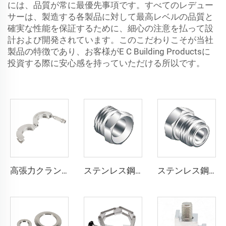
には、品質が常に最優先事項です。すべてのレデュー
サーは、製造する各製品に対して最高レベルの品質と
確実な性能を保証するために、細心の注意を払って設
計および開発されています。このこだわりこそが当社
製品の特徴であり、お客様がE C Building Productsに
投資する際に安心感を持っていただける所以です。
高張力クランプ SS304 NW16-NW50 高品質 KF/NW ステンレス鋼ロック可能クランプ KF16/KF50 真空配管継手
ステンレス鋼製ナットボルト オスタイプ QCR-メタルフェース継手 1/8"-1" ブライトアニール／電解研磨仕上げ SS316L オスナット
ステンレス鋼製エンドプラグ SS316L QCR-メタルフェース継手 1/8"-1" ブライトアニール／電解研磨仕上げ