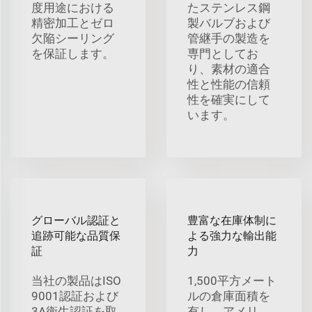
度用途における
たステンレス鋼
精密加工とゼロ
製バルブおよび
欠陥シーリング
管継手の製造を
を保証します。
専門としてお
り、素材の適合
性と性能の信頼
性を確実にして
います。
グローバル認証と
豊富な在庫体制に
追跡可能な品質保
よる強力な輸出能
証
力
当社の製品はISO
1,500平方メート
9001認証および
ルの倉庫面積を
3A衛生認証を取
有し、アメリ