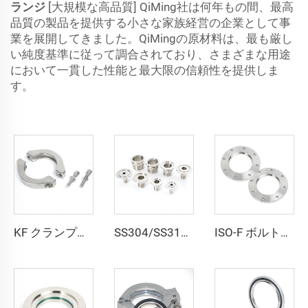
ランジ
[大規模な高品質] QiMing社は何年もの間、最高
品質の製品を提供する小さな家族経営の企業として事
業を展開してきました。QiMingの原材料は、最も厳し
い純度基準に従って調合されており、さまざまな用途
において一貫した性能と最大限の信頼性を提供しま
す。
KF クランプリング FL マッシブ SS304 ステンレス鋼真空継手 KF16/KF25/KF40/KF50 高性能クイッククランプ NW16/NW25/NW40/NW50
SS304/SS316L 真空用ヘキサプチング メスアダプタ PT/NPTネジ KF16-KF50x1/8"-2" ステンレス鋼フランジ メスアダプタ 半導体用
ISO-F ボルト付きボア加工済みフランジ ISO63-ISO500 ステンレス鋼真空ブランクフランジ SS304 SS316L CNC加工 真空継手 半導体用