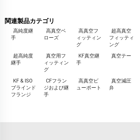
関連製品カテゴリ
高純度継
高真空ベ
高真空フ
超高真空
手
ローズ
ィッティン
フィッティ
グ
ング
超高純度
真空用フ
KF真空継
真空テー
継手
ィッティン
手
グ
KF & ISO
CFフラン
高真空ビ
真空減圧
ブラインド
ジおよび継
ューポート
弁
フランジ
手