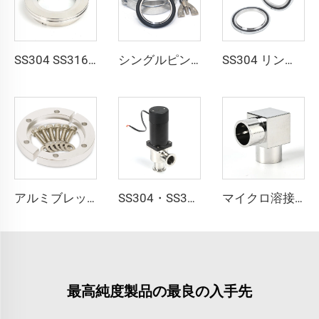
SS304 SS316L ホウケイ酸ガラス ISO-K 真空ステンレス鋼 ISO63-ISO200 真空覗き窓フランジ NW63-NW200 クランプ継手
シングルピンクランプセンターリングOリング（FKM/NBR/EPDM）NW25/NW40 アルミニウム真空継手クランプ 半導体用 KF16/KF25/KF40/KF50
SS304 リング NW16/NW25/NW40/NW50 Oリング（FKM EPDM NBR）ステンレス鋼真空継手 センターリング（リング付きおよびOリング付き）
マイクロ溶接継手 超高純度溶接継手 SS316L 90度エルボ 高純度マイクロフィットチューブブチウェルディング継手 ステンレス鋼 90°エルボ
アルミブレッチクランプ KF16/KF25/KF40/KF50 真空フランジ 高品質真空クランプ継手 NW16/25/40/50 単純な高真空チャンバーポット用
SS304・SS316L製電磁式角型バルブ、NW16-50、真空対応ステンレススチールボディ、KF16/25/40/50継手、90度L字型電動ガスバルブ
最高純度製品の最良の入手先