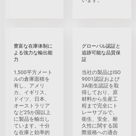
豊富な在庫体制に
グローバル認証と
よる強力な輸出能
追跡可能な品質保
力
証
1,500平方メート
当社の製品はISO
ルの倉庫面積を
9001認証および
有し、アメリ
3A衛生認証を取
カ、イギリス、
得しており、原
ドイツ、日本、
材料から生産工
オーストラリア
程まで完全にト
など25か国以上
レーサブルで、
に製品を輸出し
衛生、安全、耐
ています。十分
久性に関する国
な在庫と効率的
際規格への適合