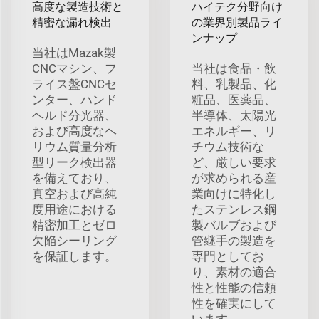
高度な製造技術と
ハイテク分野向け
精密な漏れ検出
の業界別製品ライ
ンナップ
当社はMazak製
CNCマシン、フ
当社は食品・飲
ライス盤CNCセ
料、乳製品、化
ンター、ハンド
粧品、医薬品、
ヘルド分光器、
半導体、太陽光
および高度なヘ
エネルギー、リ
リウム質量分析
チウム技術な
型リーク検出器
ど、厳しい要求
を備えており、
が求められる産
真空および高純
業向けに特化し
度用途における
たステンレス鋼
精密加工とゼロ
製バルブおよび
欠陥シーリング
管継手の製造を
を保証します。
専門としてお
り、素材の適合
性と性能の信頼
性を確実にして
います。