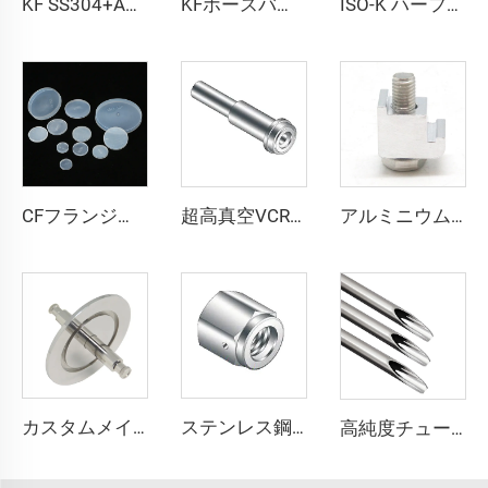
KF SS304+ABS スプリングクランププラスチックナット付真空フィッティング NW25/NW40 高品質ステンレススプリングクランプ KF16-KF50
KFホースバーブアダプター 真空用 SS304 SS316L ホースバーブアダプター KF16-KF50 NW16-NW50 ステンレス鋼製真空継手 半導体用
ISO-K ハーフニップル ステンレス鋼 SS304/SS316L フランジ継手 スムーズ真空クランプ 溶接用 高品質ニップル ISO63-500 L=30/100mm
CFフランジ用プラスチックキャップ 白色PE 高真空防塵キャップ CF16-CF300 高品質 CFフランジ表面保護用継手
超高真空VCRおよびQCR継手用、長・短グランド対応、ステンレス鋼製QCR-メタルフェース継手 1/8"-1" ブライトアニール／電解研磨仕上げ
アルミニウム/SS304 ISO単壁クランプ ステンレス鋼 M8/M10/M12 真空 高品質ウォールクランプ継手フランジ
カスタムメイド フィード真空装置 SS304/SS316L 光ファイバーフィードスルー フランジ KF25/40 メス面 NW25/40 真空継手
ステンレス鋼高流量メスナットQCR継手SS316L VCR真空高純度継手BA/EPリークテストポート
高純度チューブフィッティング SS316L 溶接用チューブ ステンレス鋼 高品質 超高純度 (UHP) チューブ BAまたはEPグレード 半導体用