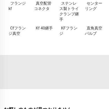
フランジ
真空配管
ステンレ
センター
kf
コネクタ
ス製トライ
リング
クランプ継
手
Cfフラン
Kf 40継手
KFフラン
直角真空
ジ真空
ジ
バルブ