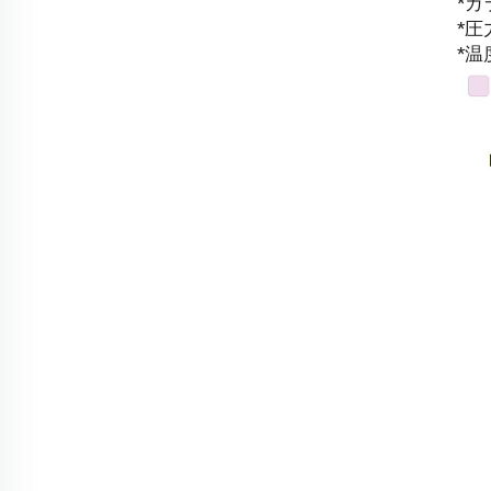
*
*圧力
*温