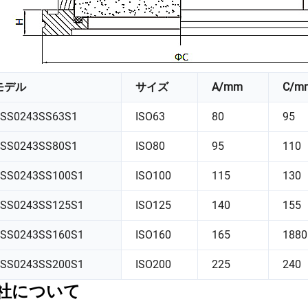
モデル
サイズ
A/mm
C/m
SS0243SS63S1
ISO63
80
95
SS0243SS80S1
ISO80
95
110
SS0243SS100S1
ISO100
115
130
SS0243SS125S1
ISO125
140
155
SS0243SS160S1
ISO160
165
1880
SS0243SS200S1
ISO200
225
240
社について