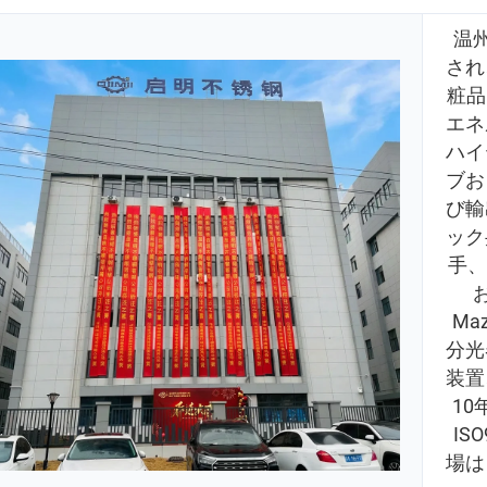
温
され
粧品
エネ
ハイ
ブお
び輸
ック
手、
Ma
分光
装置
1
IS
場は