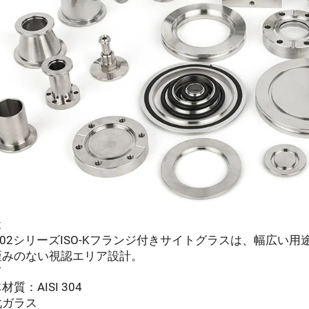
途
SS02シリーズISO-Kフランジ付きサイトグラスは、幅広
歪みのない視認エリア設計。
質
材質：AISI 304
化ガラス