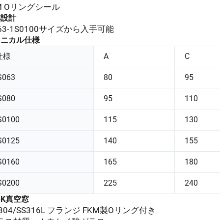
M Oリングシール
準設計
063-1S0100サイズから入手可能
クニカル仕様
仕様
A
C
S063
80
95
S080
95
110
S0100
115
130
S0125
140
155
S0160
165
180
S0200
225
240
O-K真空窓
S304/SS316L フランジ FKM製Oリング付き