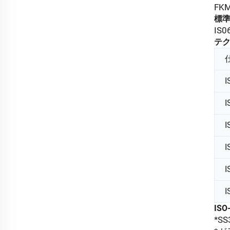
FK
標
IS
テ
I
I
I
I
I
I
IS
*S