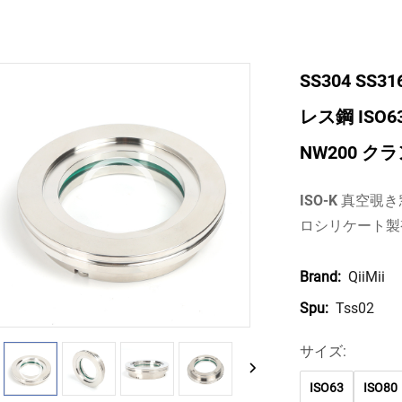
SS304 SS
レス鋼 ISO6
NW200 ク
ISO-K 真空覗き
ロシリケート製
QiiMii
Brand:
Tss02
Spu:
サイズ:
ISO63
ISO80