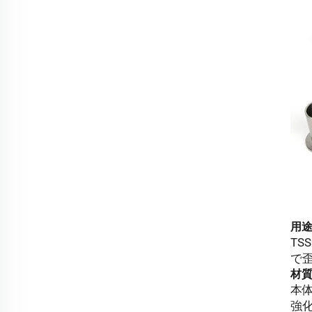
用
T
で
材
本体
強