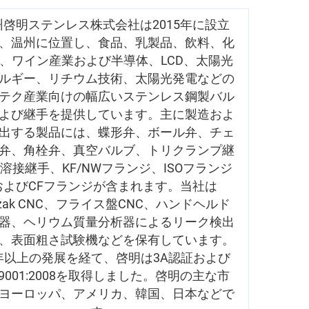
州啓明ステンレス株式会社は2015年に設立
、温州に位置し、食品、乳製品、飲料、化
、ワイン産業および半導体、LCD、太陽光
ルギー、リチウム技術、太陽光発電などの
テク産業向けの幅広いステンレス鋼製バル
よび継手を提供しています。主に製造およ
出する製品には、蝶形弁、ボール弁、チェ
弁、角栓弁、真空バルブ、トリクランプ継
溶接継手、KF/NWフランジ、ISOフランジ
およびCFフランジが含まれます。当社は
zak CNC、フライス盤CNC、ハンドヘルド
器、ヘリウム質量分析器によるリーク検出
、表面粗さ試験機などを保有しています。
0年以上の発展を経て、啓明は3A認証および
O9001:2008を取得しました。啓明の主な市
ヨーロッパ、アメリカ、韓国、日本などで