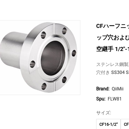
CFハーフニッ
ップ穴および通
空継手 1/2"
ステンレス鋼製
穴付き SS304
QiiMii
Brand:
FLW81
Spu:
サイズ:
CF16-1/2"
CF