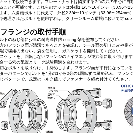
ナットで接続できます。プレートナットは隣接する2つの穴の中心に自
ることが可能です。これらのナットは外径1 1/3〜10インチ（33.96
ます。六角頭ボルトに代えて、外径2 3/4〜10インチ（33.96〜254
キ処理されたボルトを使用すれば、クリーンルーム環境において防 seizing 剤
Fフランジの取付手順
 ボルトのねじ部に少量の耐高温性防 seizing 剤を塗布してください。
 両方のフランジ面が清潔であることを確認し、シール面の切りこみや傷
 清潔で繊維の出ない手袋を使用し、ガスケットを開封してください。
 ガスケットを、回転しないフランジのナイフエッジ逆穴部に取り付けます
 結合する穴の配置とリーク試験用溝を合わせます。
 適切なボルトを取り付け、手締めします。フランジ面が平行になってい
 スターパターンでボルトを4分の1から2分の1回転ずつ締め込み、フラ
 同じパターンで、規定のトルク値までファスナーを締め付けてください。