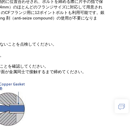
動的に位置合わせされ、ボルトを締める際に片手の指で保
〜254mm）のほとんどのフランジサイズに対応して用意され
mm）のCFフランジ用に12ポイントボルトも利用可能です。銀
（anti-seize compound）の使用が不要になりま
がないことを点検してください。
。
ることを確認してください。
ンジ面が金属同士で接触するまで締めてください。