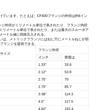
けています。たとえば、CF600フランジの外径は約6イン
ランジ外径がミリメートル単位で表されたり、フランジ内径
ミリメートル単位で表されたり、または最大のスルーボア
メートル値に四捨五入される。
違いは、メトリックフランジにはねじ穴にメートルねじが切
みフランジを提供できる。
フランジ外径
サイズ
インチ
密度は
1.33"
33.8
2.12"
53.8
2.75"
70
2.75"
85.7
3.38"
114.3
4.5"
117.5
4.62"
152.4