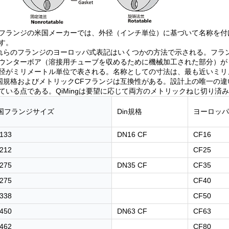
CFフランジの米国メーカーでは、外径（インチ単位）に基づいて名称を付
す。
これらのフランジのヨーロッパ式表記はいくつかの方法で示される。フ
ウンターボア（溶接用チューブを収めるために機械加工された部分）が
径がミリメートル単位で表される。名称としての寸法は、最も近いミリ
米国規格およびメトリックCFフランジは互換性がある。設計上の唯一の
ている点である。QiMingは要望に応じて両方のメトリックねじ切り済
国フランジサイズ
Din規格
ヨーロッパ
133
DN16 CF
CF16
212
CF25
275
DN35 CF
CF35
275
CF40
338
CF50
450
DN63 CF
CF63
462
CF80