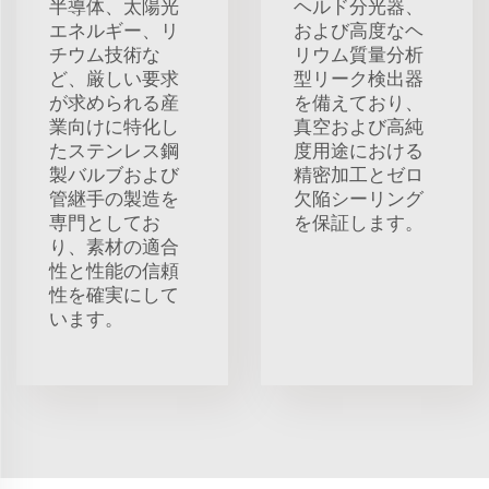
半導体、太陽光
ヘルド分光器、
エネルギー、リ
および高度なヘ
チウム技術な
リウム質量分析
ど、厳しい要求
型リーク検出器
が求められる産
を備えており、
業向けに特化し
真空および高純
たステンレス鋼
度用途における
製バルブおよび
精密加工とゼロ
管継手の製造を
欠陥シーリング
専門としてお
を保証します。
り、素材の適合
性と性能の信頼
性を確実にして
います。