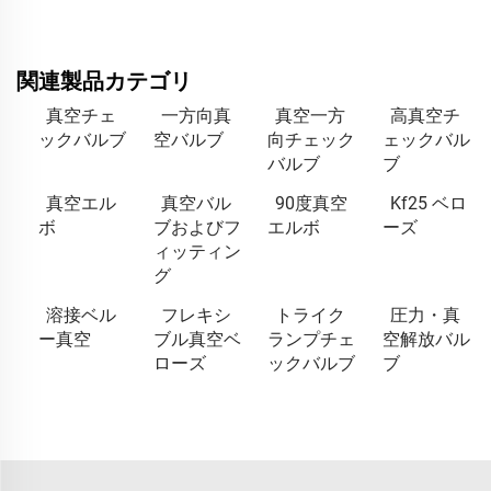
関連製品カテゴリ
真空チェ
一方向真
真空一方
高真空チ
ックバルブ
空バルブ
向チェック
ェックバル
バルブ
ブ
真空エル
真空バル
90度真空
Kf25 ベロ
ボ
ブおよびフ
エルボ
ーズ
ィッティン
グ
溶接ベル
フレキシ
トライク
圧力・真
ー真空
ブル真空ベ
ランプチェ
空解放バル
ローズ
ックバルブ
ブ