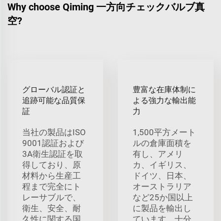
Why choose Qiming 一方向チェックバルブ真
空?
グローバル認証と
豊富な在庫体制に
追跡可能な品質保
よる強力な輸出能
証
力
当社の製品はISO
1,500平方メート
9001認証および
ルの倉庫面積を
3A衛生認証を取
有し、アメリ
得しており、原
カ、イギリス、
材料から生産工
ドイツ、日本、
程まで完全にト
オーストラリア
レーサブルで、
など25か国以上
衛生、安全、耐
に製品を輸出し
久性に関する国
ています。十分