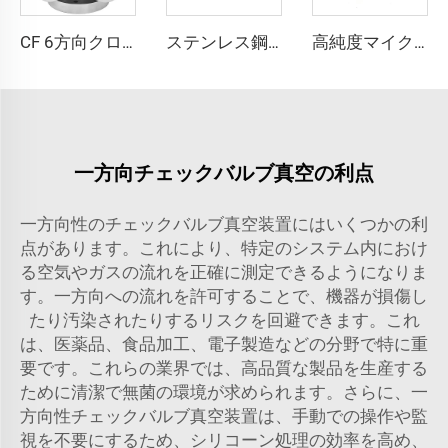
CF 6方向クロス SS304 SS316L ステンレス鋼 穴付き 3/4"-4" 高品質 クロス CF16-CF100 高真空用 回転・固定可能フランジ継手
ステンレス鋼高流量メスナットQCR継手SS316L VCR真空高純度継手BA/EPリークテストポート
高純度マイクロフィットチューブブチウェルディングティー継手 ステンレス鋼超高純度ティー溶接継手 SS316L T字型マイクロ溶接継手
一方向チェックバルブ真空の利点
一方向性のチェックバルブ真空装置にはいくつかの利
点があります。これにより、特定のシステム内におけ
る空気やガスの流れを正確に測定できるようになりま
す。一方向への流れを許可することで、機器が損傷し
たり汚染されたりするリスクを回避できます。これ
は、医薬品、食品加工、電子製造などの分野で特に重
要です。これらの業界では、高品質な製品を生産する
ために清潔で無菌の環境が求められます。さらに、一
方向性チェックバルブ真空装置は、手動での操作や監
視を不要にするため、シリコーン処理の効率を高め、