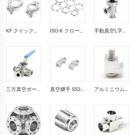
KF クイッククランプリング KF16/KF25/KF40/KF50 アルミニウム 真空継手 NW25/NW40 高品質クランプフランジ 半導体用
ISO-K クローカップ ボア加工済みステンレス鋼真空継手 ISO63-ISO500 SS304/SS316L クローカップ ボア加工済みフランジ 半導体用
手動真空L字型角型バルブ KF16/KF25/KF40/KF50 密閉式フラッパー SS304/SS316L クランプ式フラッパー 多種高品質 NW16-NW50 角型バルブ継手
三方真空ボールバルブ ソケット溶接式 SS304/SS316L ステンレス鋼製フランジ ISO63-ISO100 高平台 高品質 3ウェイボールバルブ NW63/NW80/NW100
真空継手 SS304 ISO二重壁クランプ SS304/アルミニウム ステンレス鋼 M10 高品質クランプフランジ
アルミニウム/SS304 ISO単壁クランプ ステンレス鋼 M8/M10/M12 真空 高品質ウォールクランプ継手フランジ