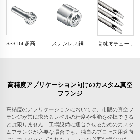
SS316L超高純度ショートグランドVCR継手ステンレス鋼QCR継手BA/EPシール
ステンレス鋼高流量メスナットQCR継手SS316L VCR真空高純度継手BA/EPリークテストポート
高純度チューブフィッティング SS316L 溶接用チューブ ステンレス鋼 高品質 超高純度 (UHP) チューブ BAまたはEPグレード 半導体用
高精度アプリケーション向けのカスタム真空
フランジ
高精度のアプリケーションにおいては、市販の真空フ
ランジが常に求めるレベルの精度や性能を発揮できる
とは限りません。工場設備に適合させるためのカスタ
ムフランジが必要な場合でも、独自のプロセス用途向
けにカスタマイズされたフランジが必要な場合でも、