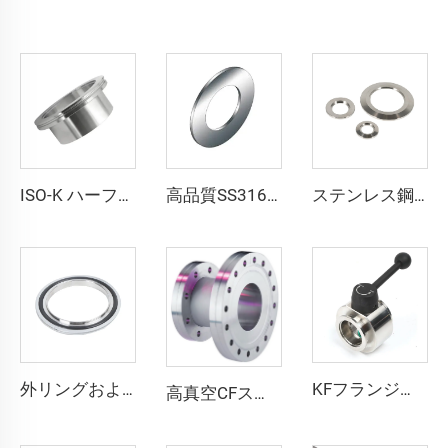
ISO-K ハーフニップル ステンレス鋼 SS304/SS316L フランジ継手 スムーズ真空クランプ 溶接用 高品質ニップル ISO63-500 L=30/100mm
高品質SS316Lステンレス鋼製スパイラルウインドガスケット QCR-メタルフェース継手 1/8"-1" ブライトアニール／電解研磨仕上げ
ステンレス鋼 真空フランジ 穴開き溶接 KF16-160 外径12mm--外径57mm SS304 SS316 配管継手 NW16-160 KFフランジ 外径1/2"-6"
外リングおよびOリング付きISOセンターリング ISO63-ISO500 真空継手 SS304/SS316L/アルミニウム ステンレス鋼 FKM/NBR/EPDM
KFフランジ式バタフライバルブ KF25/KF40/KF50 高品質 SS304/SS316L 真空スイベルバルブ プレート FKMシール付き ステンレス鋼製 流量調整式 NW25/NW40/NW50
高真空CFストレート段付きニップル CF35xCF36-CF160xCF100 固定・回転可能 SS304 SS316L ステンレス鋼 通し穴付き継手 1/2"-10" フランジ