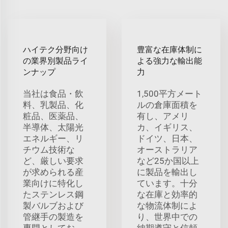
ハイテク分野向け
豊富な在庫体制に
の業界別製品ライ
よる強力な輸出能
ンナップ
力
当社は食品・飲
1,500平方メート
料、乳製品、化
ルの倉庫面積を
粧品、医薬品、
有し、アメリ
半導体、太陽光
カ、イギリス、
エネルギー、リ
ドイツ、日本、
チウム技術な
オーストラリア
ど、厳しい要求
など25か国以上
が求められる産
に製品を輸出し
業向けに特化し
ています。十分
たステンレス鋼
な在庫と効率的
製バルブおよび
な物流体制によ
管継手の製造を
り、世界中での
専門としてお
納期遵守と信頼