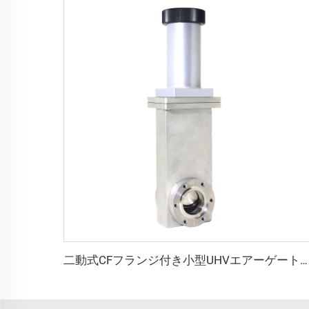
二動式CFフランジ付き小型UHVエアーゲートバルブ、SS304製ステンレススチール、CF35/CF50、スムーズ動作