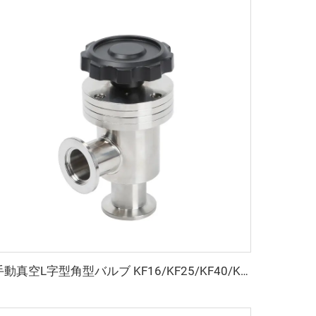
手動真空L字型角型バルブ KF16/KF25/KF40/KF50 密閉式フラッパー SS304/SS316L クランプ式フラッパー 多種高品質 NW16-NW50 角型バルブ継手