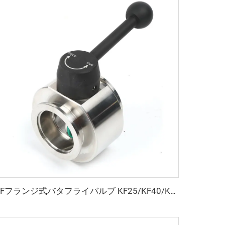
KFフランジ式バタフライバルブ KF25/KF40/KF50 高品質 SS304/SS316L 真空スイベルバルブ プレート FKMシール付き ステンレス鋼製 流量調整式 NW25/NW40/NW50