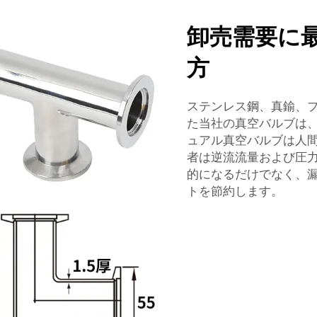
卸売需要に
方
ステンレス鋼、真鍮、
た当社の真空バルブは、日
ュアル真空バルブは人
者は逆流流量および圧
的になるだけでなく、
トを節約します。