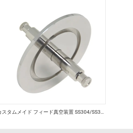
カスタムメイド フィード真空装置 SS304/SS316L 光ファイバーフィードスルー フランジ KF25/40 メス面 NW25/40 真空継手