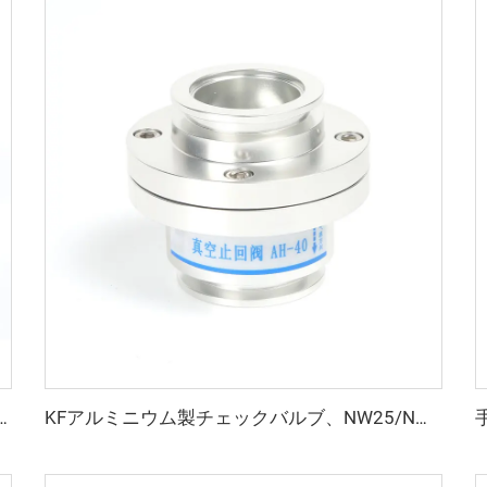
/40/50/70mm バキュームKF/NW ソケット溶接フランジ KF16-KF50 高品質 NW10-NW50 バキューム溶接継手
KFアルミニウム製チェックバルブ、NW25/NW40フランジ付き真空チェックバルブ、逆止弁、KF25/KF40本体、FKMシール付き