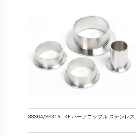
SS304/SS316L KF ハーフニップル ステンレス鋼 L=20/30