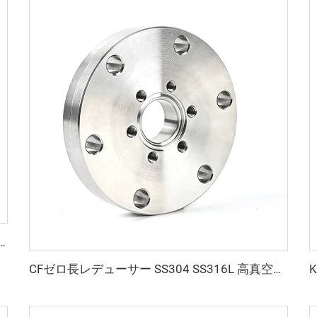
ランジ ISO80xISO63-ISO100xISO80 SS304/SS316L ステンレス鋼 高品質真空継手
CFゼロ長レデューサー SS304 SS316L 高真空継手 異なるサイズのCFフランジ（両側）ステンレス鋼 通し穴／メトリックネジ CF35xCF16-CF200xCF150 UNCネジ