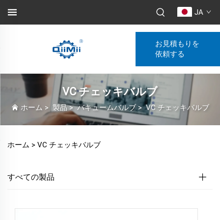
JA
お見積もりを
依頼する
VC チェッキバルブ
ホーム
>
製品
>
バキュームバルブ
>
VC チェッキバルブ
ホーム >
VC チェッキバルブ
すべての製品