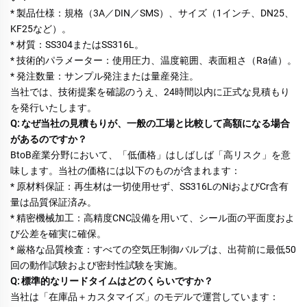
* 製品仕様：規格（3A／DIN／SMS）、サイズ（1インチ、DN25、
KF25など）。 
* 材質：SS304またはSS316L。 
* 技術的パラメーター：使用圧力、温度範囲、表面粗さ（Ra値）。 
* 発注数量：サンプル発注または量産発注。 
当社では、技術提案を確認のうえ、24時間以内に正式な見積もり
を発行いたします。 
Q: なぜ当社の見積もりが、一般の工場と比較して高額になる場合
があるのですか？ 
BtoB産業分野において、「低価格」はしばしば「高リスク」を意
味します。当社の価格には以下のものが含まれます： 
* 原材料保証：再生材は一切使用せず、SS316LのNiおよびCr含有
量は品質保証済み。 
* 精密機械加工：高精度CNC設備を用いて、シール面の平面度およ
び公差を確実に確保。 
* 厳格な品質検査：すべての空気圧制御バルブは、出荷前に最低50
回の動作試験および密封性試験を実施。 
Q: 標準的なリードタイムはどのくらいですか？ 
当社は「在庫品＋カスタマイズ」のモデルで運営しています： 