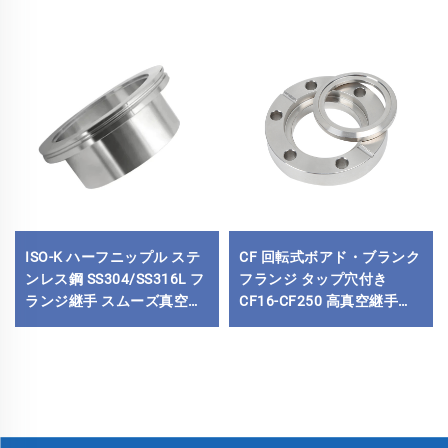
ISO-K ハーフニップル ステ
CF 回転式ボアド・ブランク
ンレス鋼 SS304/SS316L フ
フランジ タップ穴付き
ランジ継手 スムーズ真空ク
CF16-CF250 高真空継手
ランプ 溶接用 高品質ニップ
SS304 SS316L ステンレス
ル ISO63-500 L=30/100mm
鋼フランジ 1/2"-10" サイズ
穴／メトリックネジ／UNC
ネジ