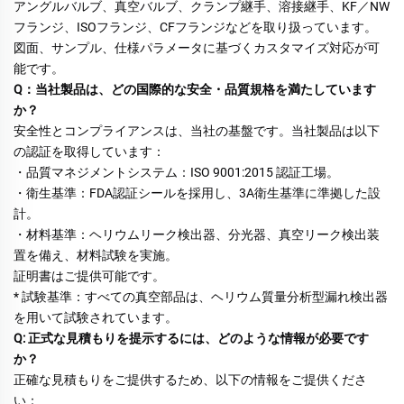
アングルバルブ、真空バルブ、クランプ継手、溶接継手、KF／NW
フランジ、ISOフランジ、CFフランジなどを取り扱っています。 
図面、サンプル、仕様パラメータに基づくカスタマイズ対応が可
能です。 
Q：当社製品は、どの国際的な安全・品質規格を満たしています
か？ 
安全性とコンプライアンスは、当社の基盤です。当社製品は以下
の認証を取得しています： 
・品質マネジメントシステム：ISO 9001:2015 認証工場。 
・衛生基準：FDA認証シールを採用し、3A衛生基準に準拠した設
計。 
・材料基準：ヘリウムリーク検出器、分光器、真空リーク検出装
置を備え、材料試験を実施。 
証明書はご提供可能です。 
* 試験基準：すべての真空部品は、ヘリウム質量分析型漏れ検出器
を用いて試験されています。 
Q: 正式な見積もりを提示するには、どのような情報が必要です
か？ 
正確な見積もりをご提供するため、以下の情報をご提供くださ
い： 