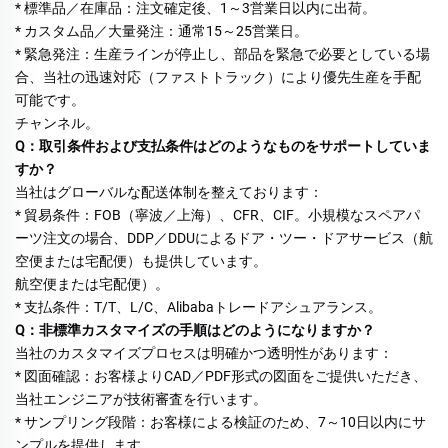
* 標準品／在庫品：注文確定後、1～3営業日以内に出荷。 
* カスタム品／大量発注：通常15～25営業日。 
* 緊急発注：生産ラインが停止し、部品を緊急で必要としている場
合、当社の迅速対応（ファストトラック）により優先生産を手配
可能です。 
チャンネル。 
Q：取引条件および支払条件はどのようなものをサポートしていま
すか？ 
当社はグローバルな配送体制を整えております： 
* 貿易条件：FOB（寧波／上海）、CFR、CIF。小規模なスペアパ
ーツ注文の場合、DDP／DDUによるドア・ツー・ドアサービス（航
空便または宅配便）も提供しています。 
航空便または宅配便）。 
* 支払条件：T/T、L/C、Alibabaトレードアシュアランス。 
Q：非標準カスタマイズの手順はどのようになりますか？ 
当社のカスタマイズプロセスは明確かつ透明性があります： 
* 図面確認：お客様よりCAD／PDF形式の図面をご提供いただき、
当社エンジニアが技術審査を行います。 
* サンプリング段階：お客様による検証のため、7～10日以内にサ
ンプルを提供します。 