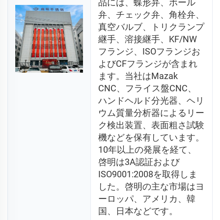
品には、蝶形弁、ボール
弁、チェック弁、角栓弁、
真空バルブ、トリクランプ
継手、溶接継手、KF/NW
フランジ、ISOフランジお
よびCFフランジが含まれ
ます。当社はMazak 
CNC、フライス盤CNC、
ハンドヘルド分光器、ヘリ
ウム質量分析器によるリー
ク検出装置、表面粗さ試験
機などを保有しています。
10年以上の発展を経て、
啓明は3A認証および
ISO9001:2008を取得しま
した。啓明の主な市場はヨ
ーロッパ、アメリカ、韓
国、日本などです。 