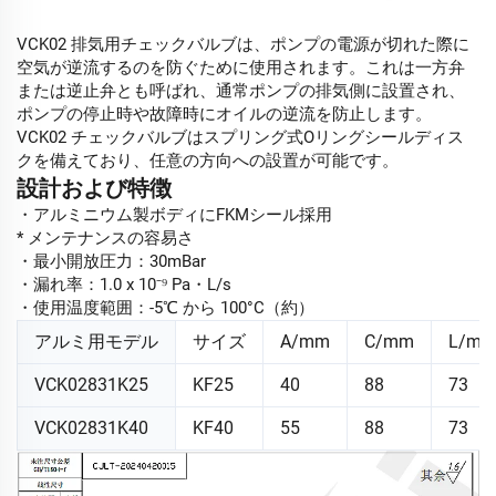
VCK02 排気用チェックバルブは、ポンプの電源が切れた際に
空気が逆流するのを防ぐために使用されます。これは一方弁
または逆止弁とも呼ばれ、通常ポンプの排気側に設置され、
ポンプの停止時や故障時にオイルの逆流を防止します。
VCK02 チェックバルブはスプリング式Oリングシールディス
クを備えており、任意の方向への設置が可能です。
設計および特徴
・アルミニウム製ボディにFKMシール採用
* メンテナンスの容易さ
・最小開放圧力：30mBar
・漏れ率：1.0 x 10⁻⁹ Pa・L/s
・使用温度範囲：-5℃ から 100°C（約）
アルミ用モデル
サイズ
A/mm
C/mm
L/m
VCK02831K25
KF25
40
88
73
VCK02831K40
KF40
55
88
73