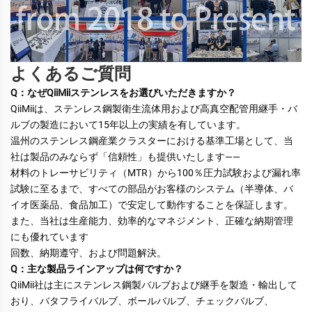
よくあるご質問
Q：なぜQiiMiiステンレスをお選びいただきますか？ 
QiiMiiは、ステンレス鋼製衛生流体用および高真空配管用継手・バ
ルブの製造において15年以上の実績を有しています。 
温州のステンレス鋼産業クラスターにおける基準工場として、当
社は製品のみならず「信頼性」も提供いたします—— 
材料のトレーサビリティ（MTR）から100％圧力試験および漏れ率
試験に至るまで、すべての部品がお客様のシステム（半導体、バ
イオ医薬品、食品加工）で安定して動作することを保証します。 
また、当社は生産能力、効率的なマネジメント、正確な納期管理
にも優れています 
回数、納期遵守、および問題解決。 
Q：主な製品ラインアップは何ですか？ 
QiiMii社は主にステンレス鋼製バルブおよび継手を製造・輸出して
おり、バタフライバルブ、ボールバルブ、チェックバルブ、 