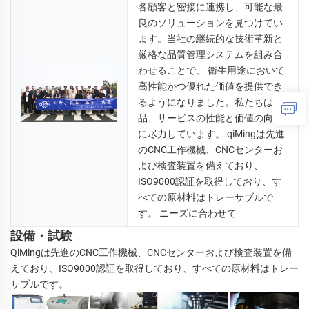
各顧客と密接に連携し、可能な最
良のソリューションを見つけてい
ます。当社の継続的な技術革新と
厳格な品質管理システムを組み合
わせることで、 
衛生用途において
高性能かつ優れた価値を提供でき
るようになりました。私たちは製
品、サービスの性能と価値の向上
に尽力しています。 
qiMingは先進
のCNC工作機械、CNCセンターお
よび検査装置を備えており、
ISO9000認証を取得しており、す
べての原材料はトレーサブルで
す。 
ニーズに合わせて 
設備・試験
QiMingは先進のCNC工作機械、CNCセンターおよび検査装置を備
えており、ISO9000認証を取得しており、すべての原材料はトレー
サブルです。 