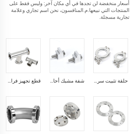
أسعار منخفضة لن تجدها في أي مكان آخر: وليس فقط على
المنتجات التي نبيعها.م.المنافسون، نحن اسم تجاري وعلامة
تجارية مسجلة.
حلقة تثبيت سريعة KF من الألومنيوم، KF16/KF25/KF40/KF50، وصلات فراغية NW25/NW40، شفاه مشبك عالي الجودة للصناعات شبه الموصلة
شفة مشبك أحادية من الألومنيوم ISO-KF، مزودة بمقبض M6، وصلات فراغية أحادية الاتجاه من KF10-50، مشبك فراغي عالي الجودة من NW16-50
قطع تجهيز فراغية من الفولاذ المقاوم للصدأ SS304/SS316L، نوع ثلاثي الاتجاه NW/KF، شفاطات T متساوية من الفولاذ المقاوم للصدأ NW16-NW50، KF16/KF25/KF40، للصناعات شبه الموصلة