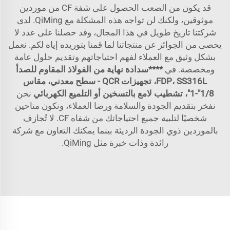
قد يكون من الصعب الحصول على شفة CF من موردين
موثوقين، ولكنك لن تواجه هذه المشكلة مع QiMing. لدى
شركتنا تاريخ طويل في هذا المجال، وقد حصلنا على عدد لا
يحصى من الجوائز عن منتجاتنا لما قمنا بتوريده إياه لكم. نعمل
بشكل وثيق مع العملاء لفهم احتياجاتهم وتقديم حلول عامة
ومخصصة. في
****
سدادة نهاية من الفولاذ المقاوم للصدأ
FDP، SS316L، تجهيزات QCR - سطح معدني، مقاس
1/8"-1"، تشطيب لامع بالتسخين أو التلميع الكهربائي
نحن
نفخر بتقديم الجودة والسلامة ورضا العملاء، ونكون متاحين
شخصيًا لتلبية جميع احتياجاتك من شفاه CF. لا تُجازف
بالموردين ذوي الجودة الرديئة بينما يمكنك التعاون مع شركة
رائدة وذات خبرة مثل QiMing.