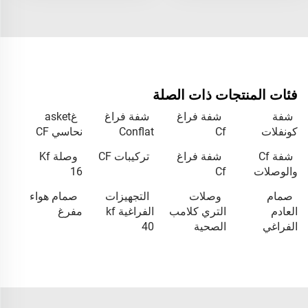
فئات المنتجات ذات الصلة
شفة
شفة فراغ
شفة فراغ
غasket
كونفلات
Cf
Conflat
نحاسي CF
شفة Cf
شفة فراغ
تركيبات CF
وصلة Kf
والوصلات
Cf
16
صمام
وصلات
التجهيزات
صمام هواء
العادم
التري كلامب
الفراغية kf
مفرغ
الفراغي
الصحية
40