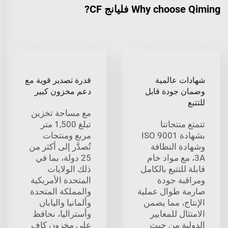
Why choose Qiming فليانج CF?
شهادات عالمية
قدرة تصدير قوية مع
وضمان جودة قابل
دعم مخزون كبير
للتتبع
مع مساحة تخزين
تتمتع منتجاتنا
تبلغ 1,500 متر
بشهادة ISO 9001
مربع ومنتجات
وشهادة النظافة
تُصدَّر إلى أكثر من
3A، مع مواد خام
25 دولة، بما في
قابلة للتتبع بالكامل
ذلك الولايات
ومراقبة جودة
المتحدة الأمريكية
صارمة طوال عملية
والمملكة المتحدة
الإنتاج، مما يضمن
وألمانيا واليابان
الامتثال للمعايير
وأستراليا، نحافظ
الدولية من حيث
على مخزون كافٍ