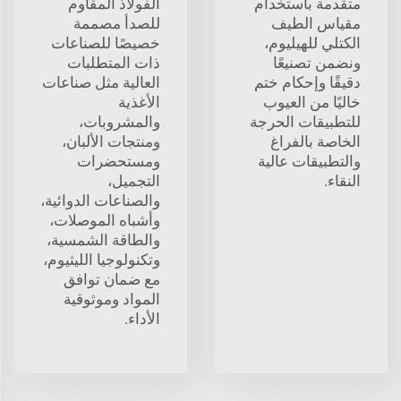
متقدمة باستخدام
الفولاذ المقاوم
مقياس الطيف
للصدأ مصممة
الكتلي للهيليوم،
خصيصًا للصناعات
ونضمن تصنيعًا
ذات المتطلبات
دقيقًا وإحكام ختم
العالية مثل صناعات
خاليًا من العيوب
الأغذية
للتطبيقات الحرجة
والمشروبات،
الخاصة بالفراغ
ومنتجات الألبان،
والتطبيقات عالية
ومستحضرات
النقاء.
التجميل،
والصناعات الدوائية،
وأشباه الموصلات،
والطاقة الشمسية،
وتكنولوجيا الليثيوم،
مع ضمان توافق
المواد وموثوقية
الأداء.