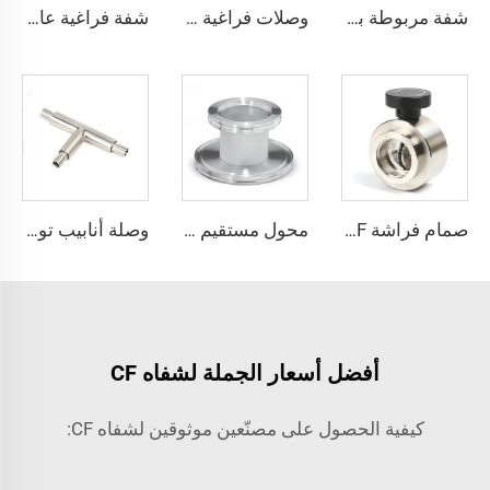
شفة مربوطة ببراغي حسب معيار ISO-F، من الفولاذ المقاوم للصدأ، مقاسات ISO63-ISO500، شفة فارغة لفراغ عالٍ، قطع توصيل فراغية CNC من الفولاذ SS304 وSS316L للمجال أشباع
وصلات فراغية من الفولاذ المقاوم للصدأ CF16-CF350، وصلات ثابتة SS304 SS316L، شفاه فراغية ذات ثقوب عابرة/خيوط مترية/خيوط UNC
شفة فراغية عالية، منحنى معدني بزاوية 90 درجة من الفولاذ المقاوم للصدأ SS304 SS316L، نوع CF دوار، شفة CF16-CF100، ذات ثقوب عابرة، وصلات أنابيب 3/4"-4"
صمام فراشة KF مع عجلة يدوية KF25/KF40/KF50 SS304 SS316L صمام دوار للفراغ مع لوحة مغلقة بختم FKM من الفولاذ المقاوم للصدأ، التحكم في التدفق عبر تعديل NW25/NW40/NW50
محول مستقيم ISO-K ISO80xISO63-ISO160xISO100 من الفولاذ المقاوم للصدأ SS304/SS316L، وصلة تفريغ عالية الجودة لقطاع أشباه الموصلات
وصلة أنابيب توصيل مركزية Coaxial على شكل حرف T فائقة النقاء من الفولاذ المقاوم للصدأ SS316L، وصلة توصيل مركزية Coaxial من الفولاذ المقاوم للصدأ، أنابيب عالية الجودة فائقة النقاء (UHP) بنهايات BA/EP
أفضل أسعار الجملة لشفاه CF
كيفية الحصول على مصنّعين موثوقين لشفاه CF: