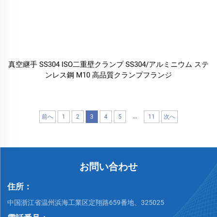
真空継手 SS304 ISO二重壁クランプ SS304/アルミニウム ステ
ンレス鋼 M10 高品質クランプフランジ
...
前へ
1
2
3
4
5
11
次へ
お問い合わせ
住所：
中国浙江省温州浜海工業区定翔路659番地、325025