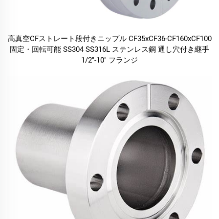
高真空CFストレート段付きニップル CF35xCF36-CF160xCF100
固定・回転可能 SS304 SS316L ステンレス鋼 通し穴付き継手
1/2"-10" フランジ