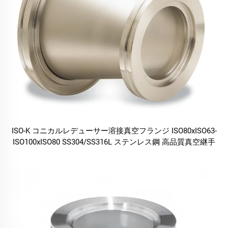
ISO-K コニカルレデューサー溶接真空フランジ ISO80xISO63-
ISO100xISO80 SS304/SS316L ステンレス鋼 高品質真空継手