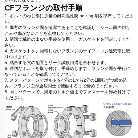
CFフランジの取付手順
1. ボルトのねじ部に少量の耐高温性防 seizing 剤を塗布してくださ
い。
2. 両方のフランジ面が清潔であることを確認し、シール面の切り
こみや傷がないことを点検してください。
3. 清潔で繊維の出ない手袋を使用し、ガスケットを開封してくだ
さい。
4. ガスケットを、回転しないフランジのナイフエッジ逆穴部に取
り付けます。
5. 結合する穴の配置とリーク試験用溝を合わせます。
6. 適切なボルトを取り付け、手締めします。フランジ面が平行に
なっていることを確認してください。
7. スターパターンでボルトを4分の1から2分の1回転ずつ締め込
み、フランジ面が金属同士で接触するまで締めてください。
8. 同じパターンで、規定のトルク値までファスナーを締め付けて
ください。