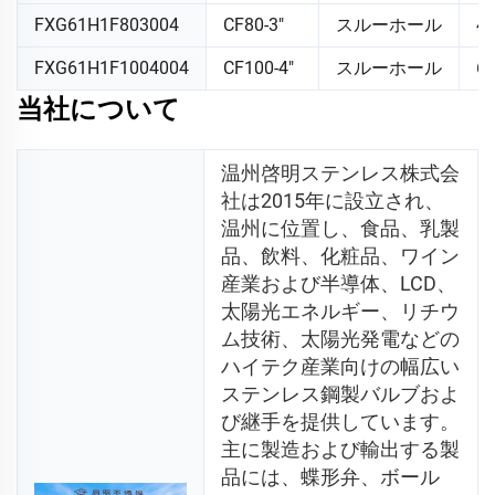
FXG61H1F803004
CF80-3"
スルーホール
4.
FXG61H1F1004004
CF100-4"
スルーホール
6"
当社について
温州啓明ステンレス株式会
社は2015年に設立され、
温州に位置し、食品、乳製
品、飲料、化粧品、ワイン
産業および半導体、LCD、
太陽光エネルギー、リチウ
ム技術、太陽光発電などの
ハイテク産業向けの幅広い
ステンレス鋼製バルブおよ
び継手を提供しています。
主に製造および輸出する製
品には、蝶形弁、ボール