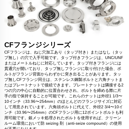
CFフランジシリーズ
CFフランジは、ねじ穴加工あり（タップ付き）またはなし（タッ
プ無し）の穴で入手可能です。タップ付きフランジは、UNC/UNF
またはメートルねじに対応しています。タップ付きフランジには
貫通穴が開いており、タップ無しフランジに取り付けた場合、ボ
ルトがフランジ背面からわずかに突き出ることがあります。タッ
プ無しCFフランジ同士は、ステンレス鋼製ボルトと六角ナットま
たはプレートナットで接続できます。プレートナットは隣接する2
つの穴の中心に自動的に位置合わせされ、ボルトを締める際に片
手の指で保持することが可能です。これらのナットは外径1 1/3〜
10インチ（33.96〜254mm）のほとんどのフランジサイズに対応
して用意されています。六角頭ボルトに代えて、外径2 3/4〜10イ
ンチ（33.96〜254mm）のCFフランジ用に12ポイントボルトも利
用可能です。銀メッキ処理されたボルトを使用すれば、クリーン
ルーム環境において防 seizing 剤（anti-seize compound）の使用
が不要になります。