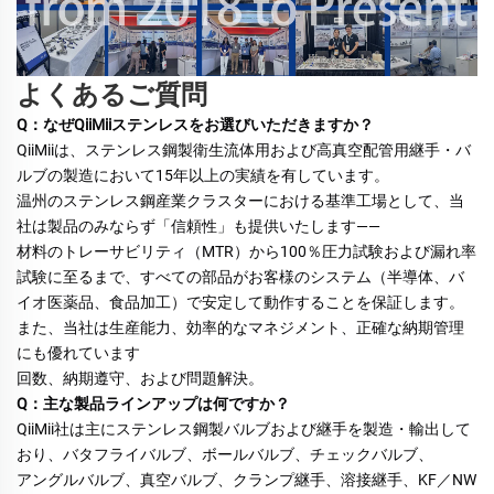
よくあるご質問
Q：なぜQiiMiiステンレスをお選びいただきますか？ 
QiiMiiは、ステンレス鋼製衛生流体用および高真空配管用継手・バ
ルブの製造において15年以上の実績を有しています。 
温州のステンレス鋼産業クラスターにおける基準工場として、当
社は製品のみならず「信頼性」も提供いたします—— 
材料のトレーサビリティ（MTR）から100％圧力試験および漏れ率
試験に至るまで、すべての部品がお客様のシステム（半導体、バ
イオ医薬品、食品加工）で安定して動作することを保証します。 
また、当社は生産能力、効率的なマネジメント、正確な納期管理
にも優れています 
回数、納期遵守、および問題解決。 
Q：主な製品ラインアップは何ですか？ 
QiiMii社は主にステンレス鋼製バルブおよび継手を製造・輸出して
おり、バタフライバルブ、ボールバルブ、チェックバルブ、 
アングルバルブ、真空バルブ、クランプ継手、溶接継手、KF／NW