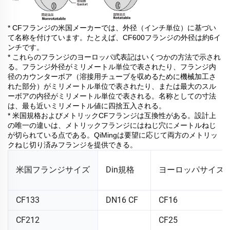
* CFフランジの米国メーカーでは、外径（インチ単位）に基づい
て名称を付けています。たとえば、CF600フランジの外径は約6イ
ンチです。
* これらのフランジのヨーロッパ式表記はいくつかの方法で示され
る。フランジ外径がミリメートル単位で表されたり、フランジ内
径のカウンターボア（溶接用チューブを収めるために機械加工さ
れた部分）がミリメートル単位で表されたり、または最大のスル
ーボアの内径がミリメートル単位で表される。名称としての寸法
は、最も近いミリメートル値に四捨五入される。
* 米国規格およびメトリックCFフランジは互換性がある。設計上
の唯一の違いは、メトリックフランジにはねじ穴にメートルねじ
が切られている点である。QiMingは要望に応じて両方のメトリッ
クねじ切り済みフランジを提供できる。
米国フランジサイズ
Din規格
ヨーロッパサイズ
CF133
DN16 CF
CF16
CF212
CF25