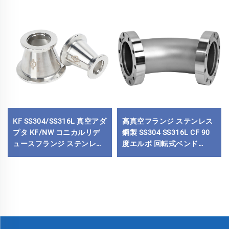
KF SS304/SS316L 真空アダ
高真空フランジ ステンレス
プタ KF/NW コニカルリデ
鋼製 SS304 SS316L CF 90
ュースフランジ ステンレス
度エルボ 回転式ベンド
鋼真空継手 半導体用
CF16-CF100 フランジ 通孔
3/4"-4" パイプ継手