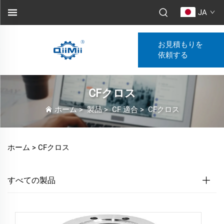
JA
お見積もりを
依頼する
CFクロス
ホーム
>
製品
>
CF 適合
>
CFクロス
ホーム >
CFクロス
すべての製品