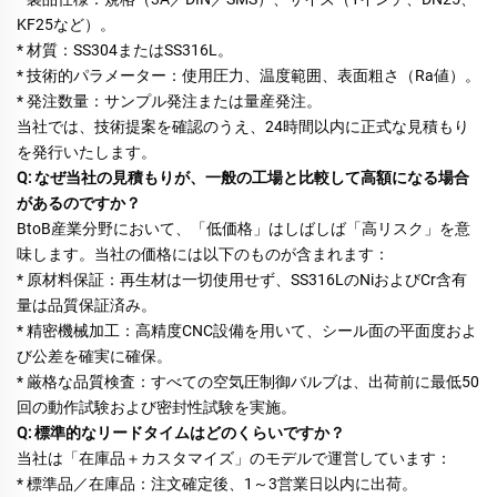
KF25など）。 
* 材質：SS304またはSS316L。 
* 技術的パラメーター：使用圧力、温度範囲、表面粗さ（Ra値）。 
* 発注数量：サンプル発注または量産発注。 
当社では、技術提案を確認のうえ、24時間以内に正式な見積もり
を発行いたします。 
Q: なぜ当社の見積もりが、一般の工場と比較して高額になる場合
があるのですか？ 
BtoB産業分野において、「低価格」はしばしば「高リスク」を意
味します。当社の価格には以下のものが含まれます： 
* 原材料保証：再生材は一切使用せず、SS316LのNiおよびCr含有
量は品質保証済み。 
* 精密機械加工：高精度CNC設備を用いて、シール面の平面度およ
び公差を確実に確保。 
* 厳格な品質検査：すべての空気圧制御バルブは、出荷前に最低50
回の動作試験および密封性試験を実施。 
Q: 標準的なリードタイムはどのくらいですか？ 
当社は「在庫品＋カスタマイズ」のモデルで運営しています： 
* 標準品／在庫品：注文確定後、1～3営業日以内に出荷。 