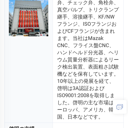
弁、チェック弁、角栓弁、
真空バルブ、トリクランプ
継手、溶接継手、KF/NW
フランジ、ISOフランジお
よびCFフランジが含まれ
ます。当社はMazak 
CNC、フライス盤CNC、
ハンドヘルド分光器、ヘリ
ウム質量分析器によるリー
ク検出装置、表面粗さ試験
機などを保有しています。
10年以上の発展を経て、
啓明は3A認証および
ISO9001:2008を取得しま
した。啓明の主な市場はヨ
ーロッパ、アメリカ、韓
国、日本などです。 