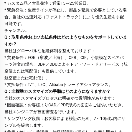
* カスタム品／大量発注：通常15～25営業日。 
* 緊急発注：生産ラインが停止し、部品を緊急で必要としている場
合、当社の迅速対応（ファストトラック）により優先生産を手配
可能です。 
チャンネル。 
Q：取引条件および支払条件はどのようなものをサポートしていま
すか？ 
当社はグローバルな配送体制を整えております： 
* 貿易条件：FOB（寧波／上海）、CFR、CIF。小規模なスペアパ
ーツ注文の場合、DDP／DDUによるドア・ツー・ドアサービス（航
空便または宅配便）も提供しています。 
航空便または宅配便）。 
* 支払条件：T/T、L/C、Alibabaトレードアシュアランス。 
Q：非標準カスタマイズの手順はどのようになりますか？ 
当社のカスタマイズプロセスは明確かつ透明性があります： 
* 図面確認：お客様よりCAD／PDF形式の図面をご提供いただき、
当社エンジニアが技術審査を行います。 
* サンプリング段階：お客様による検証のため、7～10日以内にサ
ンプルを提供します。 
* 量産：サンプル承認後、仕様確認書に署名し、生産を開始しま