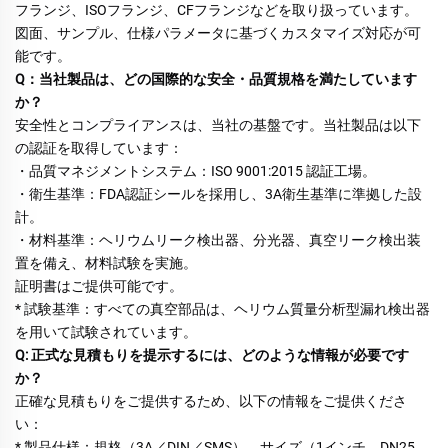
フランジ、ISOフランジ、CFフランジなどを取り扱っています。 
図面、サンプル、仕様パラメータに基づくカスタマイズ対応が可
能です。 
Q：当社製品は、どの国際的な安全・品質規格を満たしています
か？ 
安全性とコンプライアンスは、当社の基盤です。当社製品は以下
の認証を取得しています： 
・品質マネジメントシステム：ISO 9001:2015 認証工場。 
・衛生基準：FDA認証シールを採用し、3A衛生基準に準拠した設
計。 
・材料基準：ヘリウムリーク検出器、分光器、真空リーク検出装
置を備え、材料試験を実施。 
証明書はご提供可能です。 
* 試験基準：すべての真空部品は、ヘリウム質量分析型漏れ検出器
を用いて試験されています。 
Q: 正式な見積もりを提示するには、どのような情報が必要です
か？ 
正確な見積もりをご提供するため、以下の情報をご提供くださ
い： 
* 製品仕様：規格（3A／DIN／SMS）、サイズ（1インチ、DN25、