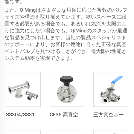
能です。
また、QiMingはさまざまな用途に応じた複数のバルブ
サイズや構造を取り揃えています。狭いスペースに設
置する必要がある場合でも、あるいは気流を太陽のよ
うに強力にしたい場合でも、QiMingのスタッフが最適
な製品を見つけ出します。当社の製品スペシャリスト
のサポートにより、お客様の用途に合った正確な真空
ベントバルブを見つけることができ、最大限の性能と
システム効率を実現できます。
SS304/SS316L 真空継手 NW/KF ステンレス鋼 3方向 NW16-NW50 ステンレス等分 Tee KF16/KF25/KF40 フランジ 半導体用
CF35 高真空 SS316L SS304 ステンレス鋼製バタフライバルブ 手動操作スイベルバルブプレート FKMシール付き 高品質真空バタフライバルブ
三方真空ボールバルブ ソケット溶接式 SS304/SS316L ステンレス鋼製フランジ ISO63-ISO100 高平台 高品質 3ウェイボールバルブ NW63/NW80/NW100