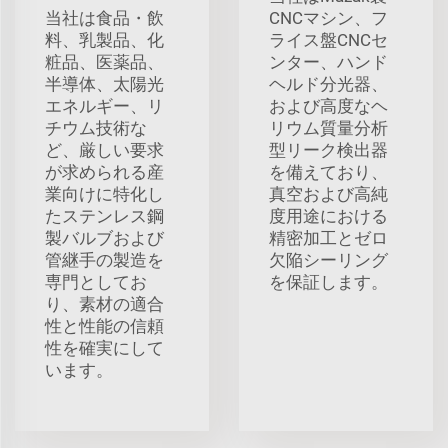
当社は食品・飲
CNCマシン、フ
料、乳製品、化
ライス盤CNCセ
粧品、医薬品、
ンター、ハンド
半導体、太陽光
ヘルド分光器、
エネルギー、リ
および高度なヘ
チウム技術な
リウム質量分析
ど、厳しい要求
型リーク検出器
が求められる産
を備えており、
業向けに特化し
真空および高純
たステンレス鋼
度用途における
製バルブおよび
精密加工とゼロ
管継手の製造を
欠陥シーリング
専門としてお
を保証します。
り、素材の適合
性と性能の信頼
性を確実にして
います。