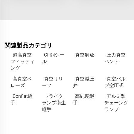
関連製品カテゴリ
超高真空
Cf 銅シー
真空解放
圧力真空
フィッティ
ル
ベント
ング
高真空ベ
真空リリ
真空減圧
真空バル
ローズ
ーフ
弁
ブ空圧式
Conflat継
トライク
高純度継
アルミ製
手
ランプ衛生
手
チェーンク
継手
ランプ