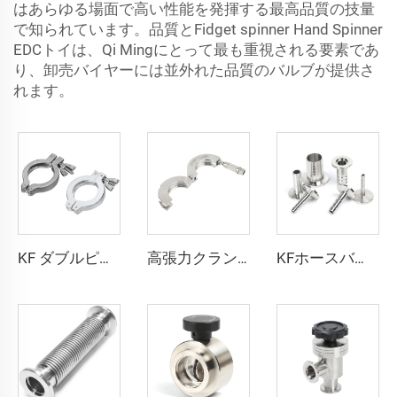
はあらゆる場面で高い性能を発揮する最高品質の技量
で知られています。品質とFidget spinner Hand Spinner
EDCトイは、Qi Mingにとって最も重視される要素であ
り、卸売バイヤーには並外れた品質のバルブが提供さ
れます。
KF ダブルピンクランプスイング NW アルミ SS304 翼ナット真空クランプフランジ KF16-KF50/NW16/NW50 ステンレス鋼継手
高張力クランプ SS304 NW16-NW50 高品質 KF/NW ステンレス鋼ロック可能クランプ KF16/KF50 真空配管継手
KFホースバーブアダプター 真空用 SS304 SS316L ホースバーブアダプター KF16-KF50 NW16-NW50 ステンレス鋼製真空継手 半導体用