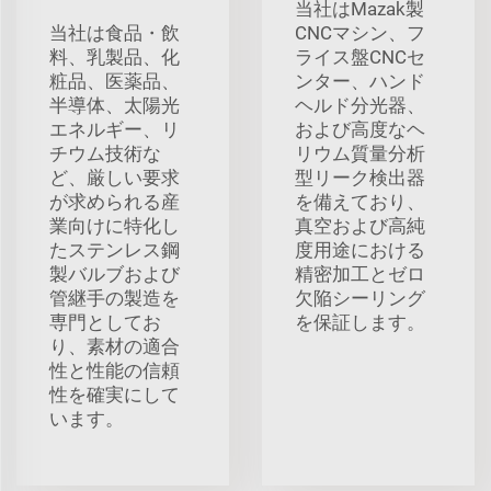
当社はMazak製
当社は食品・飲
CNCマシン、フ
料、乳製品、化
ライス盤CNCセ
粧品、医薬品、
ンター、ハンド
半導体、太陽光
ヘルド分光器、
エネルギー、リ
および高度なヘ
チウム技術な
リウム質量分析
ど、厳しい要求
型リーク検出器
が求められる産
を備えており、
業向けに特化し
真空および高純
たステンレス鋼
度用途における
製バルブおよび
精密加工とゼロ
管継手の製造を
欠陥シーリング
専門としてお
を保証します。
り、素材の適合
性と性能の信頼
性を確実にして
います。