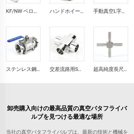
KF/NW ベローズ真空継手 SS304 SS316L 柔軟性波状チューブ KF16-KF100 ホース 鍛造ベローズ ステンレススチール スパイラルチューブ 曲げ可能 長さLはカスタマイズ可能
ハンドホイール付きKFバタフライバルブ KF25/KF40/KF50 SS304 SS316L 真空スイベルバルブ プレート FKMシール付き ステンレス鋼製 流量調整式 NW25/NW40/NW50
手動真空L字型角型バルブ KF16/KF25/KF40/KF50 密閉式フラッパー SS304/SS316L クランプ式フラッパー 多種高品質 NW16-NW50 角型バルブ継手
ステンレス鋼製3ピース真空フランジボールバルブ NW63-100 SS304/SS316L 縮小孔 ISO63-ISO100 フランジバルブ
交差流路用SS316L超高純度溶接継手交差部マイクロ溶接継手を提供スムーズなステンレス鋼超高純度溶接継手
超高純度長尺溶接継手 SS316L クロス溶接継手 超高純度ステンレス鋼長尺クロス溶接継手 超高純度チューブ
卸売購入向けの最高品質の真空バタフライバ
ルブを見つける最適な場所
当社の真空バタフライバルブは、最新の技術と機械を