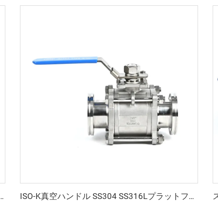
三方等径チー 回転式 CF16-CF100 高真空 サイズ穴 3/4"-4" 高品質 回転式／固定式 フランジ継手 3方向チー
ISO-K真空ハンドル SS304 SS316Lプラットフォームボールバルブ ISO63-ISO100 ステンレス鋼製 NW63/NW80/NW100径 3ピースボールバルブ