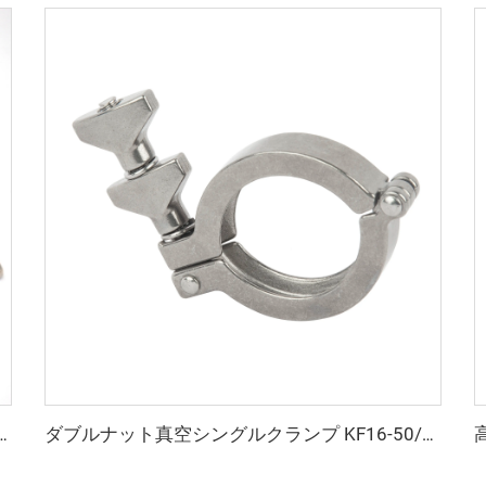
EPDM）NW25/NW40 アルミニウム真空継手クランプ 半導体用 KF16/KF25/KF40/KF50
ダブルナット真空シングルクランプ KF16-50/NW40 半導体アクセサリー クイックリリースクランプ SS304/SS316L ステンレス鋼継手