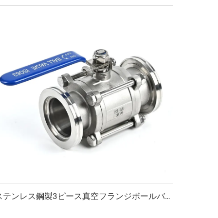
ステンレス鋼製3ピース真空フランジボールバルブ NW63-100 SS304/SS316L 縮小孔 ISO63-ISO100 フランジバルブ