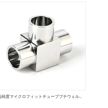
高純度マイクロフィットチューブブチウェルディングティー継手 ステンレス鋼超高純度ティー溶接継手 SS316L T字型マイクロ溶接継手