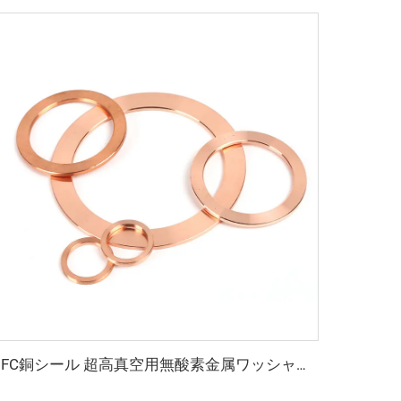
OFC銅シール 超高真空用無酸素金属ワッシャー継手 CF16-CF350 フランジ ウェッジ真鍮 結合タイプ 平面