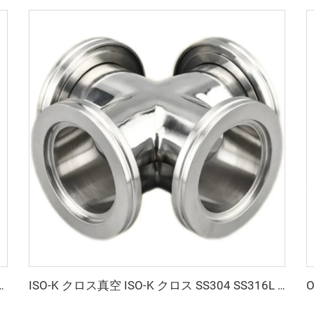
イプフィッティング ステンレス鋼 CFからKFへのフランジリデューサー 半導体用
ISO-K クロス真空 ISO-K クロス SS304 SS316L ステンレス鋼 ISO63-ISO160 フランジクランプ 高品質真空四-wayクロス継手 NW63-160