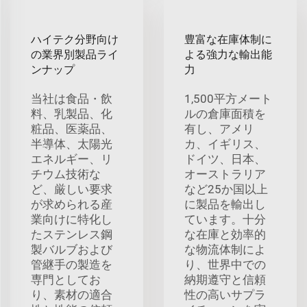
ハイテク分野向け
豊富な在庫体制に
の業界別製品ライ
よる強力な輸出能
ンナップ
力
当社は食品・飲
1,500平方メート
料、乳製品、化
ルの倉庫面積を
粧品、医薬品、
有し、アメリ
半導体、太陽光
カ、イギリス、
エネルギー、リ
ドイツ、日本、
チウム技術な
オーストラリア
ど、厳しい要求
など25か国以上
が求められる産
に製品を輸出し
業向けに特化し
ています。十分
たステンレス鋼
な在庫と効率的
製バルブおよび
な物流体制によ
管継手の製造を
り、世界中での
専門としてお
納期遵守と信頼
り、素材の適合
性の高いサプラ