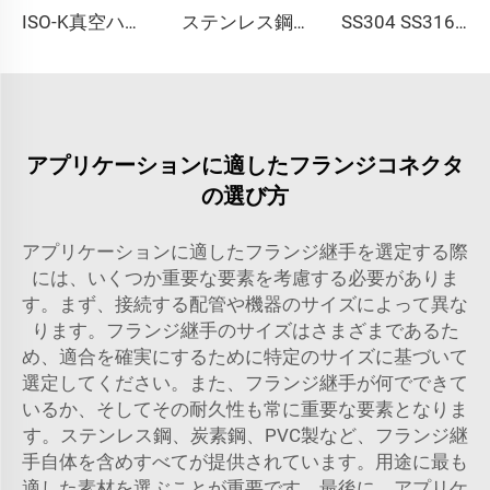
ISO-K真空ハンドル SS304 SS316Lプラットフォームボールバルブ ISO63-ISO100 ステンレス鋼製 NW63/NW80/NW100径 3ピースボールバルブ
ステンレス鋼 真空フランジ 穴開き溶接 KF16-160 外径12mm--外径57mm SS304 SS316 配管継手 NW16-160 KFフランジ 外径1/2"-6"
SS304 SS316L ステンレス鋼 KF16/KF25/KF40/KF50 フルニップル 高品質 L=40/60/80/100mm 真空パイプ継手 サイズカスタマイズ可能 フランジ NW25/40
アプリケーションに適したフランジコネクタ
の選び方
アプリケーションに適したフランジ継手を選定する際
には、いくつか重要な要素を考慮する必要がありま
す。まず、接続する配管や機器のサイズによって異な
ります。フランジ継手のサイズはさまざまであるた
め、適合を確実にするために特定のサイズに基づいて
選定してください。また、フランジ継手が何でできて
いるか、そしてその耐久性も常に重要な要素となりま
す。ステンレス鋼、炭素鋼、PVC製など、フランジ継
手自体を含めすべてが提供されています。用途に最も
適した素材を選ぶことが重要です。最後に、アプリケ