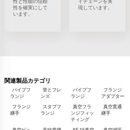
性と性能の信頼
イチェーンを実
性を確実にして
現しています。
います。
関連製品カテゴリ
パイプフ
管とフレ
パイプフ
フランジ
ランジ
ンズ
ランジ
アダプター
フランジ
スタブフ
真空フラ
真空貫通
継手
ランジ
ンジフィッ
継手
ティング
真空ビュ
高純度継
KF 16真空
真空減圧