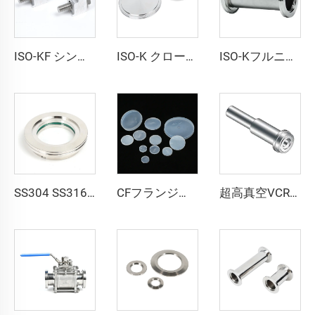
ISO-KF シングルアルミクランプフランジ 爪付き M6 真空片側継手 KF10-50 高品質真空クランプ NW16-50
ISO-K クローカップ ブランクブラインドフランジ ステンレス鋼 高品質 ISO63-ISO630 高真空 SS304 SS316L パイプ継手
ISO-KフルニップルISO63-ISO200真空アダプター ステンレス鋼SS304 SS316L ダブルヘッドISOフランジ 高品質パイプ継手
SS304 SS316L ホウケイ酸ガラス ISO-K 真空ステンレス鋼 ISO63-ISO200 真空覗き窓フランジ NW63-NW200 クランプ継手
CFフランジ用プラスチックキャップ 白色PE 高真空防塵キャップ CF16-CF300 高品質 CFフランジ表面保護用継手
超高真空VCRおよびQCR継手用、長・短グランド対応、ステンレス鋼製QCR-メタルフェース継手 1/8"-1" ブライトアニール／電解研磨仕上げ