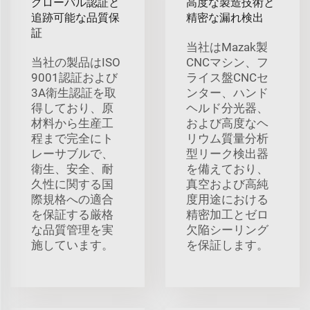
グローバル認証と
高度な製造技術と
追跡可能な品質保
精密な漏れ検出
証
当社はMazak製
当社の製品はISO
CNCマシン、フ
9001認証および
ライス盤CNCセ
3A衛生認証を取
ンター、ハンド
得しており、原
ヘルド分光器、
材料から生産工
および高度なヘ
程まで完全にト
リウム質量分析
レーサブルで、
型リーク検出器
衛生、安全、耐
を備えており、
久性に関する国
真空および高純
際規格への適合
度用途における
を保証する厳格
精密加工とゼロ
な品質管理を実
欠陥シーリング
施しています。
を保証します。