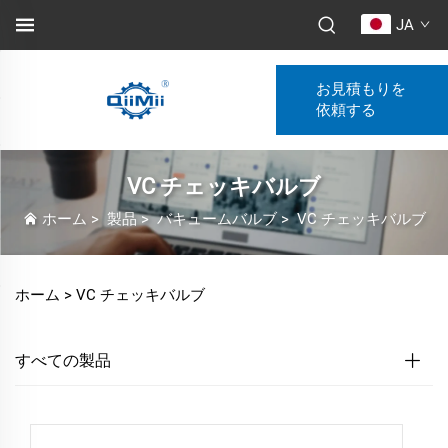
JA
お見積もりを
依頼する
VC チェッキバルブ
ホーム
>
製品
>
バキュームバルブ
>
VC チェッキバルブ
ホーム >
VC チェッキバルブ
すべての製品