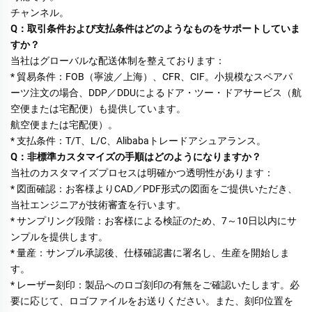
チャンネル。 
Q：取引条件および支払条件はどのようなものをサポートしていま
すか？ 
当社はグローバルな配送体制を整えております： 
* 貿易条件：FOB（寧波／上海）、CFR、CIF。小規模なスペアパ
ーツ注文の場合、DDP／DDUによるドア・ツー・ドアサービス（航
空便または宅配便）も提供しています。 
航空便または宅配便）。 
* 支払条件：T/T、L/C、Alibabaトレードアシュアランス。 
Q：非標準カスタマイズの手順はどのようになりますか？ 
当社のカスタマイズプロセスは明確かつ透明性があります： 
* 図面確認：お客様よりCAD／PDF形式の図面をご提供いただき、
当社エンジニアが技術審査を行います。 
* サンプリング段階：お客様による検証のため、7～10日以内にサ
ンプルを提供します。 
* 量産：サンプル承認後、仕様確認書に署名し、生産を開始しま
す。 
* レーザー刻印：製品へのロゴ刻印の有無をご確認いたします。必
要に応じて、ロゴファイルをお送りください。また、刻印位置を