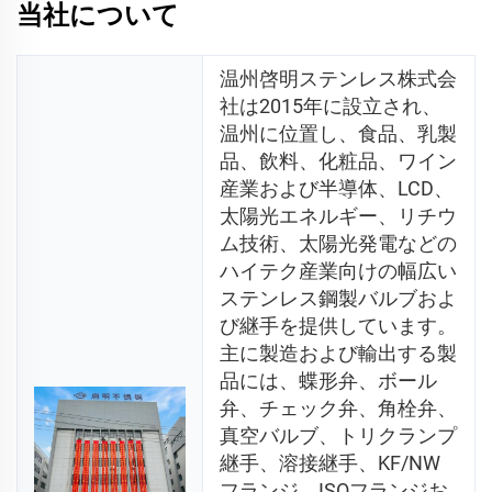
当社について
温州啓明ステンレス株式会
社は2015年に設立され、
温州に位置し、食品、乳製
品、飲料、化粧品、ワイン
産業および半導体、LCD、
太陽光エネルギー、リチウ
ム技術、太陽光発電などの
ハイテク産業向けの幅広い
ステンレス鋼製バルブおよ
び継手を提供しています。
主に製造および輸出する製
品には、蝶形弁、ボール
弁、チェック弁、角栓弁、
真空バルブ、トリクランプ
継手、溶接継手、KF/NW
フランジ、ISOフランジお