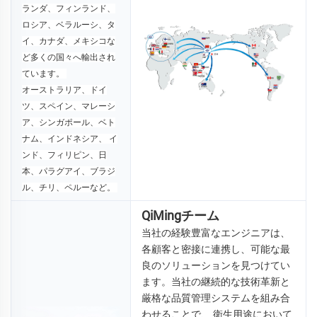
ランダ、フィンランド、
ロシア、ベラルーシ、タ
イ、カナダ、メキシコな
ど多くの国々へ輸出され
ています。 
オーストラリア、ドイ
ツ、スペイン、マレーシ
ア、シンガポール、ベト
ナム、インドネシア、 
イ
ンド、フィリピン、日
本、パラグアイ、ブラジ
ル、チリ、ペルーなど。 
QiMingチーム
当社の経験豊富なエンジニアは、
各顧客と密接に連携し、可能な最
良のソリューションを見つけてい
ます。当社の継続的な技術革新と
厳格な品質管理システムを組み合
わせることで、 
衛生用途において