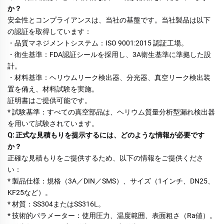
か？ 
安全性とコンプライアンスは、当社の基盤です。当社製品は以下
の認証を取得しています： 
・品質マネジメントシステム：ISO 9001:2015 認証工場。 
・衛生基準：FDA認証シールを採用し、3A衛生基準に準拠した設
計。 
・材料基準：ヘリウムリーク検出器、分光器、真空リーク検出装
置を備え、材料試験を実施。 
証明書はご提供可能です。 
* 試験基準：すべての真空部品は、ヘリウム質量分析型漏れ検出器
を用いて試験されています。 
Q: 正式な見積もりを提示するには、どのような情報が必要です
か？ 
正確な見積もりをご提供するため、以下の情報をご提供くださ
い： 
* 製品仕様：規格（3A／DIN／SMS）、サイズ（1インチ、DN25、
KF25など）。 
* 材質：SS304またはSS316L。 
* 技術的パラメーター：使用圧力、温度範囲、表面粗さ（Ra値）。 