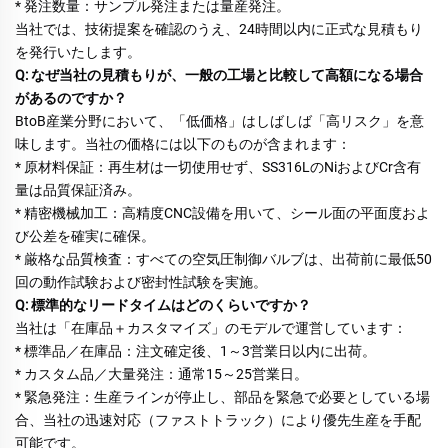
* 発注数量：サンプル発注または量産発注。 
当社では、技術提案を確認のうえ、24時間以内に正式な見積もり
を発行いたします。 
Q: なぜ当社の見積もりが、一般の工場と比較して高額になる場合
があるのですか？ 
BtoB産業分野において、「低価格」はしばしば「高リスク」を意
味します。当社の価格には以下のものが含まれます： 
* 原材料保証：再生材は一切使用せず、SS316LのNiおよびCr含有
量は品質保証済み。 
* 精密機械加工：高精度CNC設備を用いて、シール面の平面度およ
び公差を確実に確保。 
* 厳格な品質検査：すべての空気圧制御バルブは、出荷前に最低50
回の動作試験および密封性試験を実施。 
Q: 標準的なリードタイムはどのくらいですか？ 
当社は「在庫品＋カスタマイズ」のモデルで運営しています： 
* 標準品／在庫品：注文確定後、1～3営業日以内に出荷。 
* カスタム品／大量発注：通常15～25営業日。 
* 緊急発注：生産ラインが停止し、部品を緊急で必要としている場
合、当社の迅速対応（ファストトラック）により優先生産を手配
可能です。 