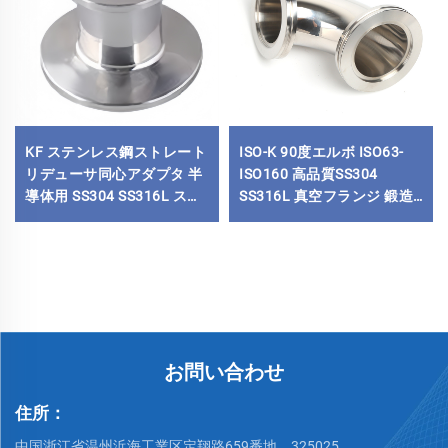
KF ステンレス鋼ストレート
ISO-K 90度エルボ ISO63-
リデューサ同心アダプタ 半
ISO160 高品質SS304
導体用 SS304 SS316L スト
SS316L 真空フランジ 鍛造
レートリデューサ高真空パ
ステンレス鋼 クランプ接続
イプ継手
真空エルボ
お問い合わせ
住所：
中国浙江省温州浜海工業区定翔路659番地、325025