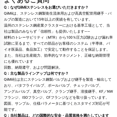
よくあるご質問
Q：なぜQiiMiiステンレスをお選びいただきますか？ 
QiiMiiは、ステンレス鋼製衛生流体用および高真空配管用継手・バ
ルブの製造において15年以上の実績を有しています。 
温州のステンレス鋼産業クラスターにおける基準工場として、当
社は製品のみならず「信頼性」も提供いたします—— 
材料のトレーサビリティ（MTR）から100％圧力試験および漏れ率
試験に至るまで、すべての部品がお客様のシステム（半導体、バ
イオ医薬品、食品加工）で安定して動作することを保証します。 
また、当社は生産能力、効率的なマネジメント、正確な納期管理
にも優れています 
回数、納期遵守、および問題解決。 
Q：主な製品ラインアップは何ですか？ 
QiiMii社は主にステンレス鋼製バルブおよび継手を製造・輸出して
おり、バタフライバルブ、ボールバルブ、チェックバルブ、 
アングルバルブ、真空バルブ、クランプ継手、溶接継手、KF／NW
フランジ、ISOフランジ、CFフランジなどを取り扱っています。 
図面、サンプル、仕様パラメータに基づくカスタマイズ対応が可
能です。 
Q：当社製品は、どの国際的な安全・品質規格を満たしています