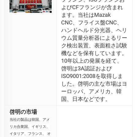
よびCFフランジが含まれ
ます。当社はMazak 
CNC、フライス盤CNC、
ハンドヘルド分光器、ヘリ
ウム質量分析器によるリー
ク検出装置、表面粗さ試験
機などを保有しています。
10年以上の発展を経て、
啓明は3A認証および
ISO9001:2008を取得しま
した。啓明の主な市場はヨ
ーロッパ、アメリカ、韓
国、日本などです。 
啓明の市場
当社の製品は韓国、アメ
リカ合衆国、イギリス、
イタリア、フランス、 
オ