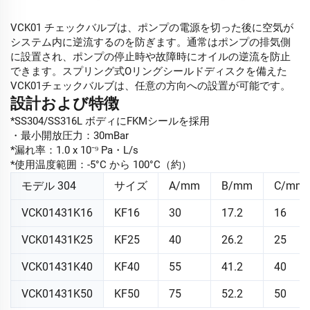
VCK01 チェックバルブは、ポンプの電源を切った後に空気が
システム内に逆流するのを防ぎます。通常はポンプの排気側
に設置され、ポンプの停止時や故障時にオイルの逆流を防止
できます。スプリング式Oリングシールドディスクを備えた
VCK01チェックバルブは、任意の方向への設置が可能です。
設計および特徴
*SS304/SS316L ボディにFKMシールを採用
・最小開放圧力：30mBar
*漏れ率：1.0 x 10⁻⁹ Pa・L/s
*使用温度範囲：-5°C から 100°C（約）
モデル 304
サイズ
A/mm
B/mm
C/mm
VCK01431K16
KF16
30
17.2
16
VCK01431K25
KF25
40
26.2
25
VCK01431K40
KF40
55
41.2
40
VCK01431K50
KF50
75
52.2
50