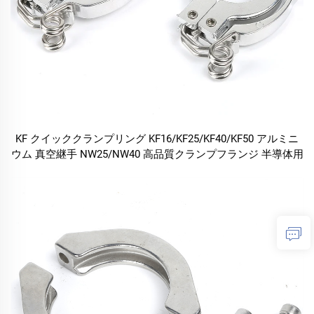
KF クイッククランプリング KF16/KF25/KF40/KF50 アルミニ
ウム 真空継手 NW25/NW40 高品質クランプフランジ 半導体用