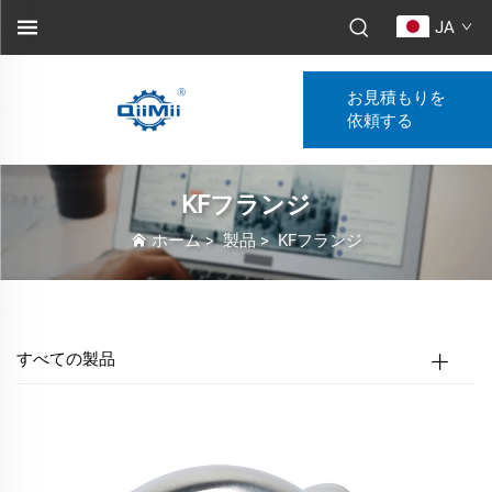
JA
お見積もりを
依頼する
KFフランジ
ホーム
>
製品
>
KFフランジ
すべての製品