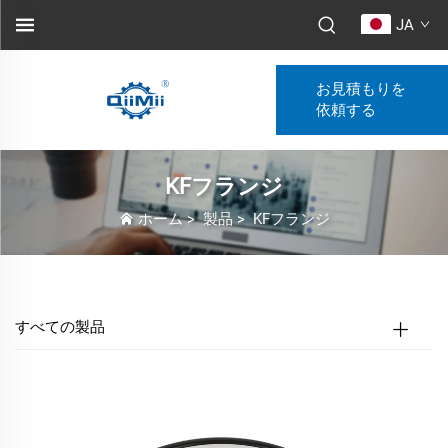
JA
お見積もりを
依頼する
KFフランジ
ホーム
>
製品
>
KFフランジ
すべての製品