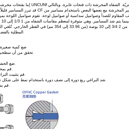
قد تبرز المسامير قليلاً من ظهر الش
 المقاوم للصدأ وصواميل سداسية أو صواميل لوحة. تقوم صواميل اللوحة بمركز
المطلية بالفضة الحاجة إلى استخدام مركب مضاد للالتصاق في البيئات النظيفة.
1. ضع كمية صغير
2. تحقق من أن سطحي
4. ضع الحشية في التجويف المحيط بحافة السكين في الشفة غير الدوارة.
5. قم بمحاذاة نمط الثقوب المتقابلة مع الأخاديد الخاصة باختبار التسرب.
6. قم بتثبيت البراغي المناسبة وشدها يدويًا. تحقق من أن أسطح الشفة متوازية.
7. شد البراغي ربع دورة إلى نصف دورة باستخدام نمط على شكل نجمة حتى تلامس أسطح الشفة بعضها بشكل معدني - معدني.
8. قم بشد المثبتات بالعزم المذكور في القائمة باستخدام النمط نفسه.