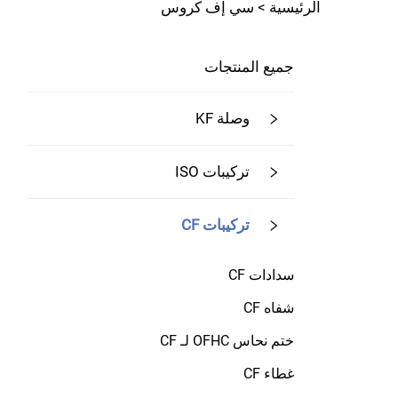
الرئيسية >
سي إف كروس
جميع المنتجات
وصلة KF
تركيبات ISO
تركيبات CF
سدادات CF
شفاه CF
ختم نحاس OFHC لـ CF
غطاء CF