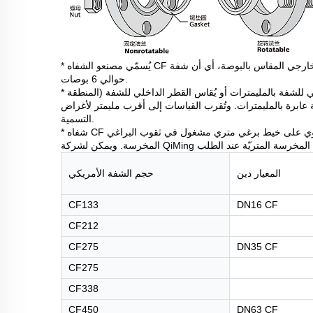
* يُسمّي مصنعو الشفاه CF في الولايات المتحدة هذه الشفاه وفقًا لقطرها الخارجي المقاس بالبوصة، أي أن شفة CF600 يكون قطرها الخارجي
حوالي 6 بوصات.
* التعرف الأوروبي على هذه الشفاه يتم بعدة طرق؛ حيث يُقاس القطر الخارجي للشفة بالمليمترات أو يُقاس القطر الداخلي للشفة (المنطقة
حة عابرة بالمليمترات. وتُقرب القياسات إلى أقرب مليمتر لأغراض
التسمية.
* شفاه CF الأمريكية والمتريّة متوافقة. الفرق الوحيد في التصميم هو أن الشفاه المتريّة تحتوي على خيط برغي متري مشغول في ثقوب البراغي
المعيار دين
حجم الشفة الأمريكي
CF133
DN16 CF
CF212
CF275
DN35 CF
CF275
CF338
CF450
DN63 CF