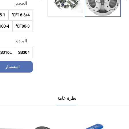
الحجم:
-1"
CF16-3/4"
00-4"
CF80-3"
المادة:
SS316L
SS304
استفسار
نظرة عامة