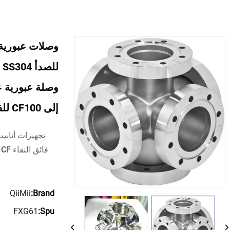
إلى CF100 للفراغ العالي
تجهيزات أنابي
QiiMii
Brand:
FXG61
Spu: