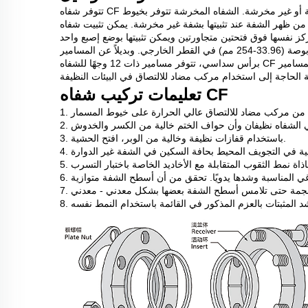
تتوفر شفاه CF إما بفتحات مخرشة أو غير مخرشة. الشفاه المخرشة تتوفر بخيوط UNCUNf أو متريّة. الشفاه المخرشة ذات فتحات عابرة، وبالتالي
فة عند تثبيتها بشفة غير مخرشة. يمكن تثبيت شفاه CF غير المخرشة مع بعضها البعض باستخدام مسامير من
 نفسها فوق فتحتين متجاورتين ويمكن تثبيتها بوضع إصبع واحد
بينما يتم شد المسامير. وهي متوفرة لمعظم مقاسات الشفاه من 1 1/3 إلى 10 بوصة (33.96-254 مم) في القطر الخارجي. وبديلاً عن المسامير
برأس سداسي، تتوفر مسامير ذات 12 وجهًا للشفاه CF من 2 3/4 إلى 10 بوصة (من 33.96 إلى 354 مم) في القطر الخارجي. تُلغي المسامير
تعليمات تركيب شفاه CF
ة من مركب مضاد للالتصاق عالي الحرارة على خيوط المسمار
 الشفاه نظيفان وأن حواف الختم خالية من الكسر والخدوش
3. باستخدام قفازات نظيفة وخالية من الوبر، افتح الحشية.