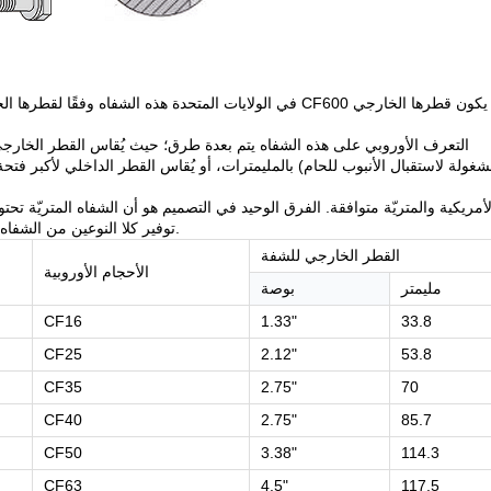
شغولة لاستقبال الأنبوب للحام) بالمليمترات، أو يُقاس القطر الداخلي لأكبر فت
المخرسة. ويمكن لشركة QiMing توفير كلا النوعين من الشفاه المخرسة المتريّة عند الطلب.
القطر الخارجي للشفة
الأحجام الأوروبية
مليمتر
بوصة
CF16
1.33"
33.8
CF25
2.12"
53.8
CF35
2.75"
70
CF40
2.75"
85.7
CF50
3.38"
114.3
CF63
4.5"
117.5