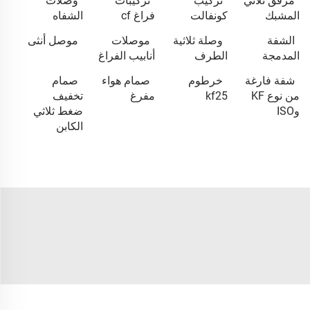
مرفق ثلاثي
تركيب
تركيبات
وصلات
المشبك
كونفالت
فراغ cf
الشفاه
الشفة
وصلة ثلاثية
موصلات
موصل أنثى
المدمجة
الطرف
أنابيب الفراغ
شفة فارغة
خرطوم
صمام هواء
صمام
من نوع KF
kf25
مفرغ
تخفيف
وISO
ضغط ثلاثي
الكابن