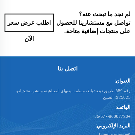
لم تجد ما تبحث عنه؟
تواصل مع مستشارينا للحصول
اطلب عرض سعر
على منتجات إضافية متاحة.
الآن
اتصل بنا
العنوان:
رقم 659 طريق دينغشيانغ، منطقة بينغهاي الصناعية، ونتشو، تشجيانغ،
325025، الصين
الهاتف:
+86-577-86007720
البريد الإلكتروني:
[email protected]