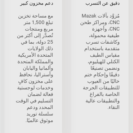
دقيق عن التسرب
دعم مخزون كبير
مُزوَّد بآلات Mazak
مع مساحة تخزين
CNC، ومراكز طحن
تبلغ 1,500 متر
CNC، وأجهزة
مربع ومنتجات
طيفية محمولة،
تُصدَّر إلى أكثر من
وكاشفات تسرب
25 دولة، بما في
متقدمة باستخدام
ذلك الولايات
مقياس الطيف
المتحدة الأمريكية
الكتلي للهيليوم،
والمملكة المتحدة
ونضمن تصنيعًا
وألمانيا واليابان
دقيقًا وإحكام ختم
وأستراليا، نحافظ
خاليًا من العيوب
على مخزون كافٍ
للتطبيقات الحرجة
وخدمات لوجستية
الخاصة بالفراغ
فعالة لضمان
والتطبيقات عالية
التسليم في الوقت
النقاء.
المحدد ودعم
سلسلة توريد
موثوق عالميًا.