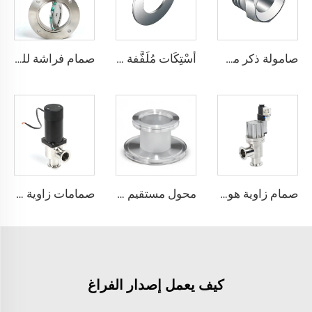
صامولة ذكر مسامير فولاذ مقاوم للصدأ تركيبات QCR ذات الوجه المعدني 1/8"-1" تلدين لامع/تلميع كهربائي SS316L صامولة ذكر
أسْتِكَات مُلَفَّفة لولبيًا من الفولاذ المقاوم للصدأ SS316L، عالية الجودة، تركيب وجه معدني QCR، 1/8"-1"، تلدين لامع/تشطيب كهربائي
صمام فراشة للفراغ العالي من الفولاذ المقاوم للصدأ SS304/SS316L، صمام فراشة عالي الجودة حسب المعيار ISO-F63-200، يعمل يدويًا/هوائيًا/كهربائيًا
صمام زاوية هوائي كهربائي بنوع L للفراغ KF مع وصلة لحام/مطوية ختم محكم NC بمقاسات NW16-NW50، صفيحة إغلاق من الفولاذ المقاوم للصدأ SS304 SS316L، KF16-KF50
محول مستقيم ISO-K ISO80xISO63-ISO160xISO100 من الفولاذ المقاوم للصدأ SS304/SS316L، وصلة تفريغ عالية الجودة لقطاع أشباه الموصلات
صمامات زاوية كهرومغناطيسية SS304 SS316L جسم من الفولاذ المقاوم للصدأ للفراغ NW16-50 تركيب KF16/25/40/50 غاز كهربائي بزاوية 90 درجة من النوع L
كيف يعمل إصدار الفراغ