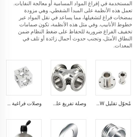
المستخدمة في إفراغ المواد المسامية أو معالجة النفايات.
تعمل هذه الأنظمة على المبدأ الشفطي، وهي مزودة
بمضخات فراغ لتشغيلها، مما يساعد في نقل المواد عبر
خطوط الأنابيب. وفي مثل هذه الأنظمة، تكون صمامات
تخفيف الفراغ ضرورية للحفاظ على ضغط النظام ضمن
النطاق الأمثل، وتجنب حدوث أحمال زائدة أو تلف في
المعدات.
مُحوّل تقليل NW من الفولاذ المقاوم للصدأ SS304/SS316L، وصلات مواسير فراغية، مخفض شفة من CF إلى KF لتطبيقات أشباه الموصلات
وصلة تفريغ على شكل صليب ISO-K، شفة صليب ISO-K من الفولاذ المقاوم للصدأ SS304 وSS316L بمقاس ISO63-ISO160، وصلة كبس عالية الجودة بمقاس NW63-160 (وصلة رباعية الاتجاه)
وصلات فراغية فائقة الارتفاع UHV من الفولاذ المقاوم للصدأ CF16-CF200، مكعب CF ستة اتجاهات من الفولاذ المصنوع من قطعة صلبة بدون لحامات، جودة فائقة، وصلات أنابيب