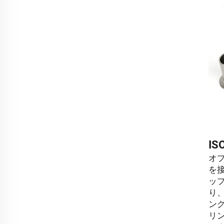
I
オ
を
ッ
り
ン
リ