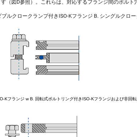
ます（図D参照）。これらは、対応するフランジ間のボルト
。
 ダブルクロークランプ付きISO-Kフランジ B. シングルクロ
 ISO-Kフランジ w B. 回転式ボルトリング付きISO-Kフランジおよび非回