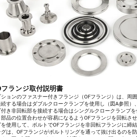
SOフランジ取付説明書
プションのファスナー付きフランジ（OFフランジ）は、周囲
接続する場合はダブルクロークランプを使用し（図A参照）
プ付き非回転部を接続する場合はシングルクロークランプを
、部品の位置合わせが容易になるようOFフランジを回転さ
グを使用して、ボルトでOFフランジを非回転フランジに締
ングは、OFフランジがボルトリングを通って抜け出るのを防