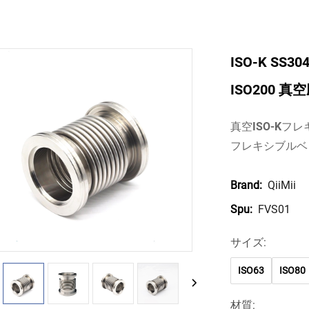
ISO-K SS3
ISO200 真
真空ISO-Kフレキ
フレキシブルベ
QiiMii
Brand:
FVS01
Spu:
サイズ:
ISO63
ISO80
材質: