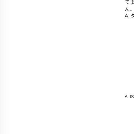
て
ん
A.
A.