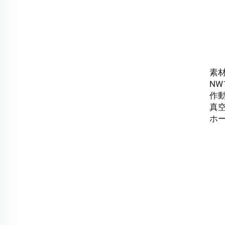
素材
NW
作動
真空範
ホー