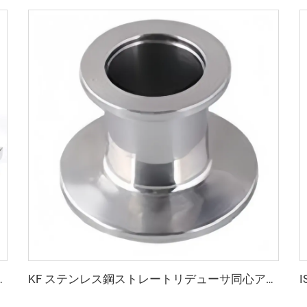
 NW25/NW40 高品質クランプフランジ 半導体用
KF ステンレス鋼ストレートリデューサ同心アダプタ 半導体用 SS304 SS316L ストレートリデューサ高真空パイプ継手