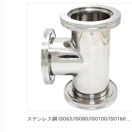
ステンレス鋼 ISO63/ISO80/ISO100/ISO160 フランジ ISO-K イコールチー 高品質 SS304 SS316L 真空クランプ継手 NW80-160