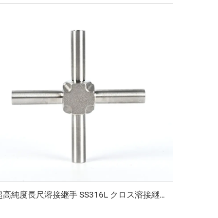
超高純度長尺溶接継手 SS316L クロス溶接継手 超高純度ステンレス鋼長尺クロス溶接継手 超高純度チューブ