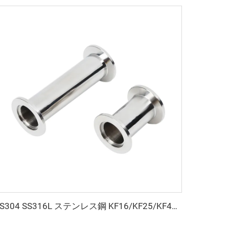
SS304 SS316L ステンレス鋼 KF16/KF25/KF40/KF50 フルニップル 高品質 L=40/60/80/100mm 真空パイプ継手 サイズカスタマイズ可能 フランジ NW25/40