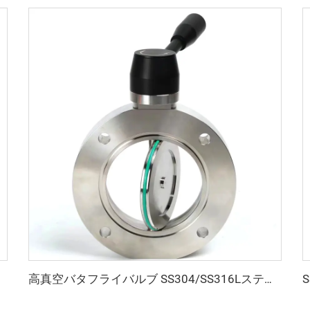
高真空バタフライバルブ SS304/SS316Lステンレス鋼製 ISO-F63-200 高品質バタフライバルブ マニュアル/空気圧/電動式