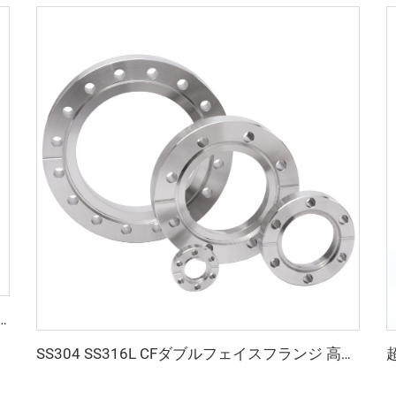
ランジ ISO80xISO63-ISO100xISO80 SS304/SS316L ステンレス鋼 高品質真空継手
SS304 SS316L CFダブルフェイスフランジ 高真空継手 ステンレス鋼 通し穴 CFF16-CF250 3/4"-10" 両側同じサイズのCFフランジ