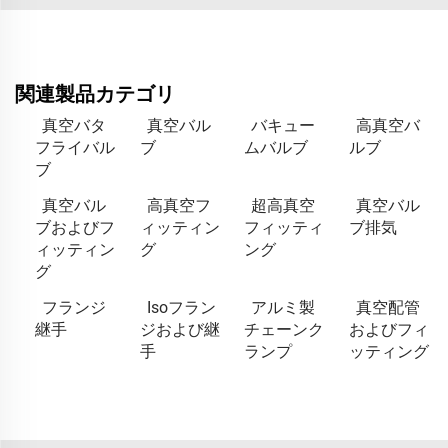
関連製品カテゴリ
真空バタ
真空バル
バキュー
高真空バ
フライバル
ブ
ムバルブ
ルブ
ブ
真空バル
高真空フ
超高真空
真空バル
ブおよびフ
ィッティン
フィッティ
ブ排気
ィッティン
グ
ング
グ
フランジ
Isoフラン
アルミ製
真空配管
継手
ジおよび継
チェーンク
およびフィ
手
ランプ
ッティング