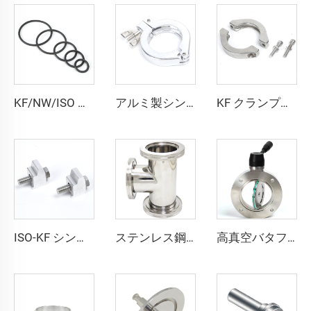
KF/NW/ISO 真空センタリングOリング FKM/NBR 標準ゴムシールガスケット交換用Oリングフィッティング 半導体用
アルミ製シングルピンクランプ KF/NW 真空ラニヤードパイプフィッティング KF16-KF50 フランジ NW16-NW50 真空シングルピンクランプ 半導体用
KF クランプリング FL マッシブ SS304 ステンレス鋼真空継手 KF16/KF25/KF40/KF50 高性能クイッククランプ NW16/NW25/NW40/NW50
ISO-KF シングルアルミクランプフランジ 爪付き M6 真空片側継手 KF10-50 高品質真空クランプ NW16-50
ステンレス鋼 ISO63/ISO80/ISO100/ISO160 フランジ ISO-K イコールチー 高品質 SS304 SS316L 真空クランプ継手 NW80-160
高真空バタフライバルブ SS304/SS316Lステンレス鋼製 ISO-F63-200 高品質バタフライバルブ マニュアル/空気圧/電動式