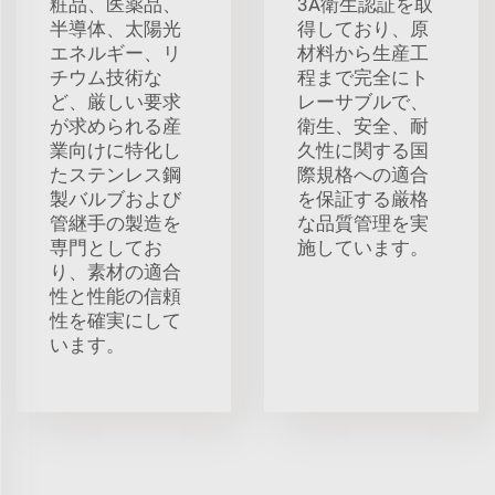
粧品、医薬品、
3A衛生認証を取
半導体、太陽光
得しており、原
エネルギー、リ
材料から生産工
チウム技術な
程まで完全にト
ど、厳しい要求
レーサブルで、
が求められる産
衛生、安全、耐
業向けに特化し
久性に関する国
たステンレス鋼
際規格への適合
製バルブおよび
を保証する厳格
管継手の製造を
な品質管理を実
専門としてお
施しています。
り、素材の適合
性と性能の信頼
性を確実にして
います。