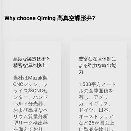
Why choose Qiming 高真空蝶形弁?
高度な製造技術と
豊富な在庫体制に
精密な漏れ検出
よる強力な輸出能
力
当社はMazak製
CNCマシン、フ
1,500平方メート
ライス盤CNCセ
ルの倉庫面積を
ンター、ハンド
有し、アメリ
ヘルド分光器、
カ、イギリス、
および高度なヘ
ドイツ、日本、
リウム質量分析
オーストラリア
型リーク検出器
など25か国以上
を備えており、
に製品を輸出し