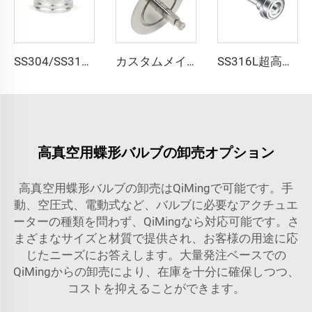
SS304/SS316L アルミニウムKF/NWセンターリング KF10-KF50 高品質ステンレス鋼真空継手 NW10-NW50 半導体用
カスタムメイド フィード真空装置 SS304/SS316L 光ファイバーフィードスルー フランジ KF25/40 メス面 NW25/40 真空継手
SS316L超高純度ショートグランドVCR継手ステンレス鋼QCR継手BA/EPシール
高真空用蝶形バルブの卸売オプション
高真空用蝶形バルブの卸売はQiMingで可能です。手
動、空圧式、電動式など、バルブに必要なアクチュエ
ーターの種類を問わず、QiMingなら対応可能です。さ
まざまなサイズと材質で提供され、お客様の用途に応
じたニーズにお答えします。大量発注ベースでの
QiMingからの卸売により、在庫を十分に確保しつつ、
コストを抑えることができます。