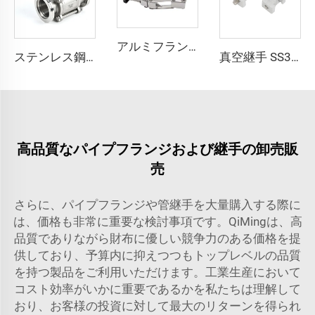
アルミフランジ 鍛造チェーンクランプ NW80/100/160/200 高品質真空クランプ ランプKF80/KF100/KF160/KF200 パイプ継手フランジ
ステンレス鋼製3ピース真空フランジボールバルブ NW63-100 SS304/SS316L 縮小孔 ISO63-ISO100 フランジバルブ
真空継手 SS304 ISO二重壁クランプ SS304/アルミニウム ステンレス鋼 M10 高品質クランプフランジ
高品質なパイプフランジおよび継手の卸売販
売
さらに、パイプフランジや管継手を大量購入する際に
は、価格も非常に重要な検討事項です。QiMingは、高
品質でありながら財布に優しい競争力のある価格を提
供しており、予算内に抑えつつもトップレベルの品質
を持つ製品をご利用いただけます。工業生産において
コスト効率がいかに重要であるかを私たちは理解して
おり、お客様の投資に対して最大のリターンを得られ