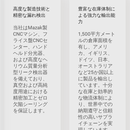
高度な製造技術と
豊富な在庫体制に
精密な漏れ検出
よる強力な輸出能
力
当社はMazak製
CNCマシン、フ
1,500平方メート
ライス盤CNCセ
ルの倉庫面積を
ンター、ハンド
有し、アメリ
ヘルド分光器、
カ、イギリス、
および高度なヘ
ドイツ、日本、
リウム質量分析
オーストラリア
型リーク検出器
など25か国以上
を備えており、
に製品を輸出し
真空および高純
ています。十分
度用途における
な在庫と効率的
精密加工とゼロ
な物流体制によ
欠陥シーリング
り、世界中での
を保証します。
納期遵守と信頼
性の高いサプラ
イチェーンを実
現しています。