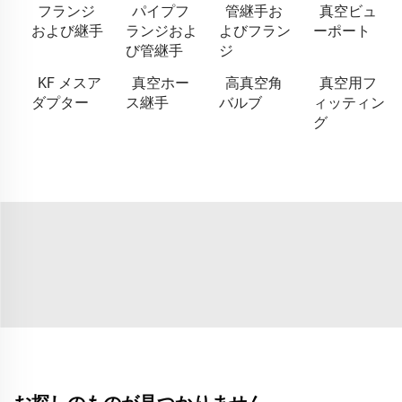
フランジ
パイプフ
管継手お
真空ビュ
および継手
ランジおよ
よびフラン
ーポート
び管継手
ジ
KF メスア
真空ホー
高真空角
真空用フ
ダプター
ス継手
バルブ
ィッティン
グ