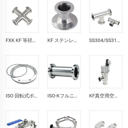
FXK KF 等径クロス 4方向アダプター 半導体用真空フィッティング ステンレススチール SS304/SS316L フランジ
KF ステンレス鋼ストレートリデューサ同心アダプタ 半導体用 SS304 SS316L ストレートリデューサ高真空パイプ継手
SS304/SS316L 真空継手 NW/KF ステンレス鋼 3方向 NW16-NW50 ステンレス等分 Tee KF16/KF25/KF40 フランジ 半導体用
ISO 回転式ボルトリング 分割型ステンレス鋼 高品質 ISO63-ISO500 レタナーリング SS304/SS316L 高真空パイプ継手 クランプフランジ
ISO-KフルニップルISO63-ISO200真空アダプター ステンレス鋼SS304 SS316L ダブルヘッドISOフランジ 高品質パイプ継手
KF真空用空気軸受式L字型角型バルブ 溶接／成形ベローズ付き NC継手 NW16-NW50 密閉式フラッパー SS304 SS316L ステンレス鋼 KF16-KF50