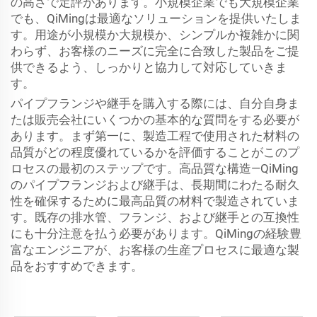
の高さで定評があります。小規模企業でも大規模企業
でも、QiMingは最適なソリューションを提供いたしま
す。用途が小規模か大規模か、シンプルか複雑かに関
わらず、お客様のニーズに完全に合致した製品をご提
供できるよう、しっかりと協力して対応していきま
す。
パイプフランジや継手を購入する際には、自分自身ま
たは販売会社にいくつかの基本的な質問をする必要が
あります。まず第一に、製造工程で使用された材料の
品質がどの程度優れているかを評価することがこのプ
ロセスの最初のステップです。高品質な構造—QiMing
のパイプフランジおよび継手は、長期間にわたる耐久
性を確保するために最高品質の材料で製造されていま
す。既存の排水管、フランジ、および継手との互換性
にも十分注意を払う必要があります。QiMingの経験豊
富なエンジニアが、お客様の生産プロセスに最適な製
品をおすすめできます。