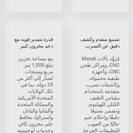
تصنيع متقدم وكشف
قدرة تصدير قوية مع
دقيق عن التسرب
دعم مخزون كبير
مُزوَّد بآلات Mazak
مع مساحة تخزين
CNC، ومراكز طحن
تبلغ 1,500 متر
CNC، وأجهزة
مربع ومنتجات
طيفية محمولة،
تُصدَّر إلى أكثر من
وكاشفات تسرب
25 دولة، بما في
متقدمة باستخدام
ذلك الولايات
مقياس الطيف
المتحدة الأمريكية
الكتلي للهيليوم،
والمملكة المتحدة
ونضمن تصنيعًا
وألمانيا واليابان
دقيقًا وإحكام ختم
وأستراليا، نحافظ
خاليًا من العيوب
على مخزون كافٍ
للتطبيقات الحرجة
وخدمات لوجستية