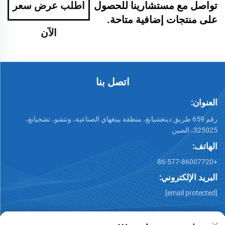
تواصل مع مستشارينا للحصول
اطلب عرض سعر
على منتجات إضافية متاحة.
الآن
اتصل بنا
العنوان:
رقم 659 طريق دينغشيانغ، منطقة بينغهاي الصناعية، ونتشو، تشجيانغ،
325025، الصين
الهاتف:
+86-577-86007720
البريد الإلكتروني:
[email protected]