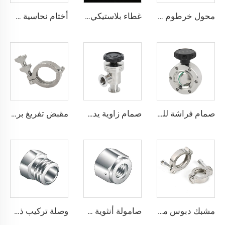
محول خرطوم كف للفراغ من الفولاذ المقاوم للصدأ SS304 وSS316L، محول خرطوم كف من KF16 إلى KF50 (NW16-NW50)، تجهيزات فراغ من الفولاذ المقاوم للصدأ لقطاع أشباه الموصلات
غطاء بلاستيكي أبيض من مادة البولي إيثيلين لشفاه CF، غطاء عازل للغبار في البيئة الفراغية العالية CF16-CF300، عالي الجودة، يستخدم لحماية سطح شفة CF
أختام نحاسية خالية من الأوكسجين (OFHC) فراغ عالي جداً، غسالة معدنية خالية من الأوكسجين، تركيبات لشفاه CF16-CF350، وصلة نحاسية صلبة مستقيمة
صمام فراشة للفراغ العالي CF35 من الفولاذ المقاوم للصدأ SS316L وSS304، صمام فراشة يعمل يدويًا مع لوحة دوارة وختم FKM، صمام فراشة للفراغ عالي الجودة
صمام زاوية يدوي على شكل L للفراغ KF16/KF25/KF40/KF50 بصفيحة إغلاق محكمة من الفولاذ المقاوم للصدأ SS304/SS316L، تجهيزات مشبكية، أنواع مختلفة من الصمامات الزاوية عالية الجودة بمقاسات NW16-NW50
مقبض تفريغ برأس مزدوج KF16-50/NW40 إكسسوارات أشباه الموصلات مشبك تحرير سريع تركيبات من الفولاذ المقاوم للصدأ SS304/SS316L
مشبك دبوس مزدوج SS304 KF مشبك دبوس مزدوج فراغي تركيب فراغ من الفولاذ المقاوم للصدأ KF/NW لأشباه الموصلات
صامولة أنثوية عالية النقاء من الفولاذ المقاوم للصدأ، تجهيزات فراغية QCR VCR من نوع SS316L، صامولة أنثوية مع منفذ اختبار التسرب BA/EP
وصلة تركيب ذكر تدفق عالي من الفولاذ المقاوم للصدأ عالي النقاء SS316L (QCR) بتصميم BA/EP، وصلة تركيب ذات وجه معدني محكم الإغلاق، تدفق عالي الجودة