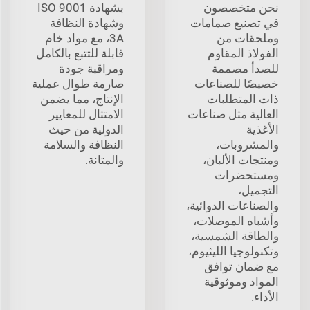
نحن متخصصون
بشهادة ISO 9001
في تصنيع صمامات
وشهادة النظافة
وملحقات من
3A، مع مواد خام
الفولاذ المقاوم
قابلة للتتبع بالكامل
للصدأ مصممة
ومراقبة جودة
خصيصًا للصناعات
صارمة طوال عملية
ذات المتطلبات
الإنتاج، مما يضمن
العالية مثل صناعات
الامتثال للمعايير
الأغذية
الدولية من حيث
والمشروبات،
النظافة والسلامة
ومنتجات الألبان،
والمتانة.
ومستحضرات
التجميل،
والصناعات الدوائية،
وأشباه الموصلات،
والطاقة الشمسية،
وتكنولوجيا الليثيوم،
مع ضمان توافق
المواد وموثوقية
الأداء.