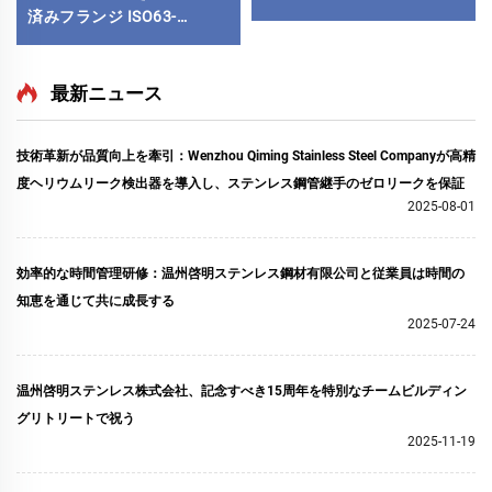
済みフランジ ISO63-
ISO500 ステンレス鋼真空ブ
ランクフランジ SS304
SS316L CNC加工 真空継手
最新ニュース
半導体用
技術革新が品質向上を牽引：Wenzhou Qiming Stainless Steel Companyが高精
度ヘリウムリーク検出器を導入し、ステンレス鋼管継手のゼロリークを保証
2025-08-01
効率的な時間管理研修：温州啓明ステンレス鋼材有限公司と従業員は時間の
知恵を通じて共に成長する
2025-07-24
温州啓明ステンレス株式会社、記念すべき15周年を特別なチームビルディン
グリトリートで祝う
2025-11-19