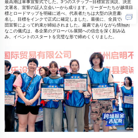
最高潮は軍事宣誓式でした。3つのステップ—目標宣言演説、決意
文署名、宣誓の証人立会い—から成ります。リーダーたちが越境目
標とロードマップを明確に述べ、代表者たちは大型の決意書に署
名し、目標をインクで正式に確定しました。最後に、全員での集
団宣誓によって約束が締結されました。厳粛でありながら情熱的
なこの儀式は、各企業のグローバル展開への信念を深く刻み込
み、イベントのスタートを完璧な形で締めくくりました。