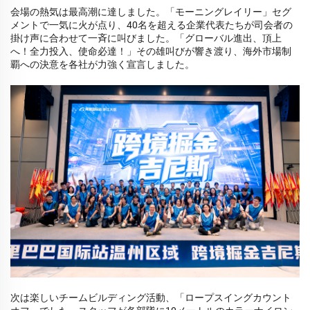
会場の熱気は最高潮に達しました。「モーニングレイリー」セグ
メントで一気に火が点り、40名を超える企業代表たちが司会者の
掛け声に合わせて一斉に叫びました。「グローバル進出、頂上
へ！全力投入、使命必達！」その雄叫びが響き渡り、海外市場制
覇への決意を各社が力強く宣言しました。
次は楽しいチームビルディング活動、「ロープスイングカウント