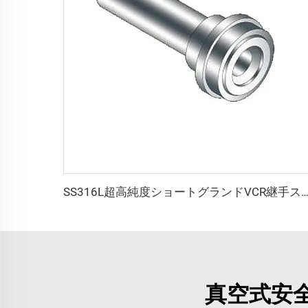
SS316L超高純度ショートグランドVCR継手ステンレス鋼QCR継手BA/E
真空式安