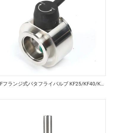
KFフランジ式バタフライバルブ KF25/KF40/KF50 高品質 SS304/SS316L 真空スイベルバルブ プレート FKMシール付き ステンレス鋼製 流量調整式 NW25/NW40/NW50