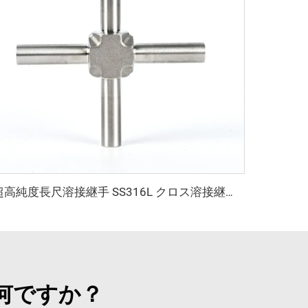
超高純度長尺溶接継手 SS316L クロス溶接継手 超高純度ステンレス鋼長尺クロス溶接継手 超高純度チューブ
何ですか？