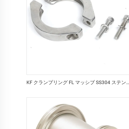
KF クランプリング FL マッシブ SS304 ステンレス鋼真空継手 KF16/KF25/KF40/KF50 高性能クイッククランプ NW16/NW25/N