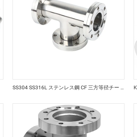
W40/NW50
SS304 SS316L ステンレス鋼 CF 三方等径チー 回転式 CF16-CF100 高真空 サイズ穴 3/4"-4" 高品質 回転式／固定式 フランジ継手 3方向チー