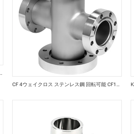
ランジ ISO80xISO63-ISO100xISO80 SS304/SS316L ステンレス鋼 高品質真空継手
CF 4ウェイクロス ステンレス鋼 回転可能 CF16-CF100 高真空用 回転／固定式 SS304 SS316L フランジ継手 通し穴付き 3/4"-4" 高品質クロス