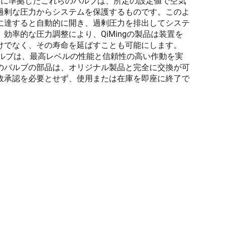
規格に準拠したこれらのバルブは、所定の設定値で空気
過剰な圧力からシステムを保護するものです。このよ
に達すると自動的に開き、過剰圧力を排出してシステ
効率的な圧力調整により、QiMingの製品は装置を
けでなく、その寿命を延ばすことも可能にします。
フバルブは、最高レベルの性能と信頼性の高い作動を実
のバルブの部品は、オリジナル製品と完全に交換が可
政承認を必要とせず、使用または在庫を即座に終了で