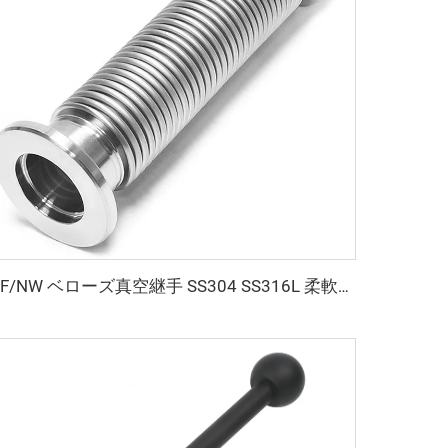
KF/NW ベローズ真空継手 SS304 SS316L 柔軟性波状チューブ KF16-KF100 ホース 鍛造ベローズ ステンレススチール スパイラルチューブ 曲げ可能 長さLはカスタマイズ可能