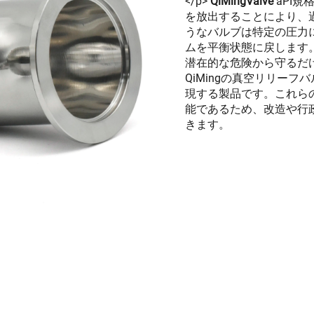
</p>
QiMingValve
aPI
を放出することにより、
うなバルブは特定の圧力
ムを平衡状態に戻します。
潜在的な危険から守るだ
QiMingの真空リリー
現する製品です。これら
能であるため、改造や行
きます。