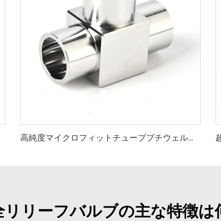
Pシール
高純度マイクロフィットチューブブチウェルディングティー継手 ステンレス鋼超高純度ティー溶接継手 SS316L T字型マイクロ溶接継手
全リリーフバルブの主な特徴は