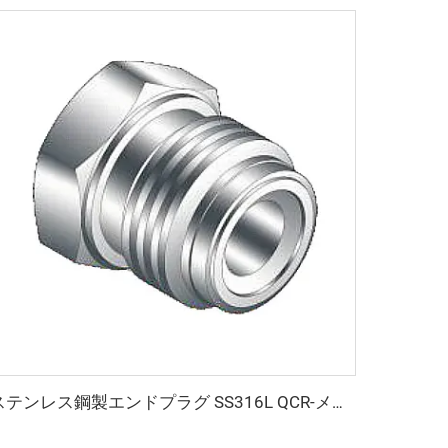
ステンレス鋼製エンドプラグ SS316L QCR-メタルフェース継手 1/8"-1" ブライトアニール／電解研磨仕上げ