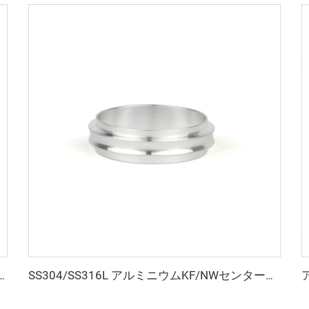
 密閉式フラッパー SS304/SS316L クランプ式フラッパー 多種高品質 NW16-NW50 角型バルブ継手
SS304/SS316L アルミニウムKF/NWセンターリング KF10-KF50 高品質ステンレス鋼真空継手 NW10-NW50 半導体用