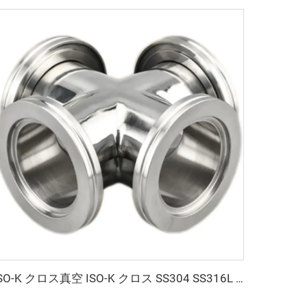
ISO-K クロス真空 ISO-K クロス SS304 SS316L ステンレス鋼 ISO63-ISO160 フランジクランプ 高品質真空四-wayクロス継手 NW63-160