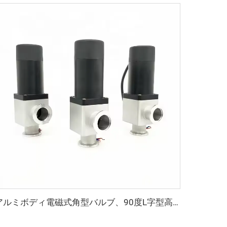
アルミボディ電磁式角型バルブ、90度L字型高真空対応、KF16/KF25/KF40/KF50、NW25/NW40継手角型バルブ