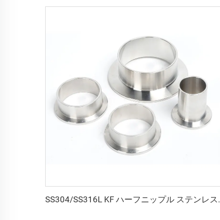
SS304/SS316L KF ハーフニップル ステンレス鋼 L=20/30