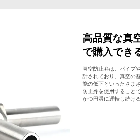
高品質な真
で購入でき
真空防止弁は、パイプ
計されており、真空の
能の低下といったさま
防止弁を使用すること
かつ円滑に運転し続け