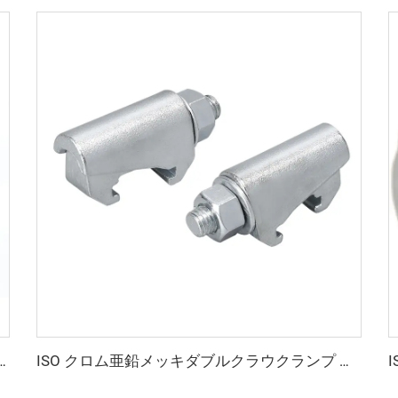
/40/50/70mm バキュームKF/NW ソケット溶接フランジ KF16-KF50 高品質 NW10-NW50 バキューム溶接継手
ISO クロム亜鉛メッキダブルクラウクランプ M10 高品質バキューム継手 半導体用亜鉛メッキクランプ