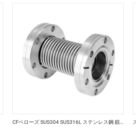
CFベローズ SUS304 SUS316L ステンレス鋼 鍛造品 CF16/CF35/CF63 柔軟性ベローズホース 高真空継手 固定・回転可能フランジ