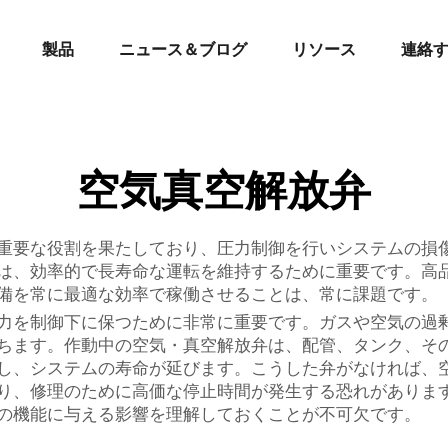
製品
ニュース＆ブログ
リソース
連絡
空気真空解放弁
重要な役割を果たしており、圧力制御を行いシステムの損
は、効率的で長寿命な運転を維持するために重要です。高
備を常に最適な効率で稼働させることは、常に課題です。
力を制御下に保つために非常に重要です。ガスや空気の過
ちます。作動中の空気・真空解放弁は、配管、タンク、そ
し、システムの寿命が延びます。こうした弁がなければ、
り、修理のために高価な停止時間が発生する恐れがありま
の機能に与える影響を理解しておくことが不可欠です。