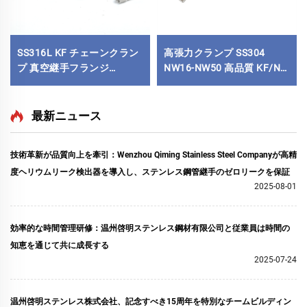
SS316L KF チェーンクラン
高張力クランプ SS304
プ 真空継手フランジ
NW16-NW50 高品質 KF/NW
KF16/KF25/KF40/KF50 ス
ステンレス鋼ロック可能ク
テンレス鋼真空クランプ
ランプ KF16/KF50 真空配
NW16-NW50
管継手
最新ニュース
技術革新が品質向上を牽引：Wenzhou Qiming Stainless Steel Companyが高精
度ヘリウムリーク検出器を導入し、ステンレス鋼管継手のゼロリークを保証
2025-08-01
効率的な時間管理研修：温州啓明ステンレス鋼材有限公司と従業員は時間の
知恵を通じて共に成長する
2025-07-24
温州啓明ステンレス株式会社、記念すべき15周年を特別なチームビルディン