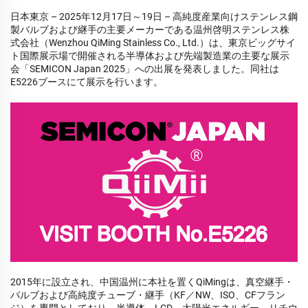
日本東京 – 2025年12月17日～19日 – 高純度産業向けステンレス鋼
製バルブおよび継手の主要メーカーである温州啓明ステンレス株
式会社（Wenzhou QiMing Stainless Co., Ltd.）は、東京ビッグサイ
ト国際展示場で開催される半導体および先端製造業の主要な展示
会「SEMICON Japan 2025」への出展を発表しました。同社は
E5226ブースにて展示を行います。
2015年に設立され、中国温州に本社を置くQiMingは、真空継手・
バルブおよび高純度チューブ・継手（KF／NW、ISO、CFフラン
ジ）を専門としており、半導体、LCD、太陽光エネルギー、リチウ