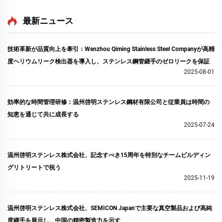
NW25/NW40 高品質ステン
ランクフランジ SS304
レススプリングクランプ
SS316L CNC加工 真空継手
最新ニュース
KF16-KF50
半導体用
技術革新が品質向上を牽引：Wenzhou Qiming Stainless Steel Companyが高精
度ヘリウムリーク検出器を導入し、ステンレス鋼管継手のゼロリークを保証
2025-08-01
効率的な時間管理研修：温州啓明ステンレス鋼材有限公司と従業員は時間の
知恵を通じて共に成長する
2025-07-24
温州啓明ステンレス株式会社、記念すべき15周年を特別なチームビルディン
グリトリートで祝う
2025-11-19
温州啓明ステンレス株式会社、SEMICON Japanで主要な真空製品および高純
度継手を展示し、中国の精密製造力を示す