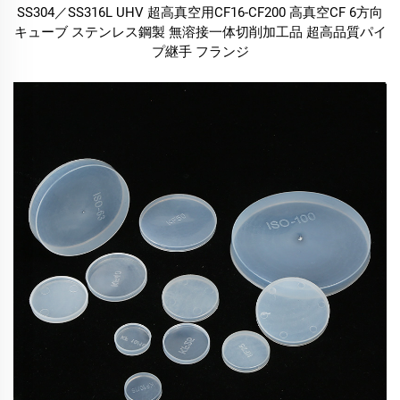
SS304／SS316L UHV 超高真空用CF16-CF200 高真空CF 6方向
キューブ ステンレス鋼製 無溶接一体切削加工品 超高品質パイ
プ継手 フランジ