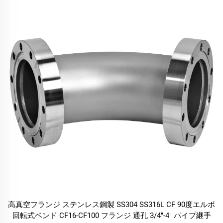
高真空フランジ ステンレス鋼製 SS304 SS316L CF 90度エルボ
回転式ベンド CF16-CF100 フランジ 通孔 3/4"-4" パイプ継手