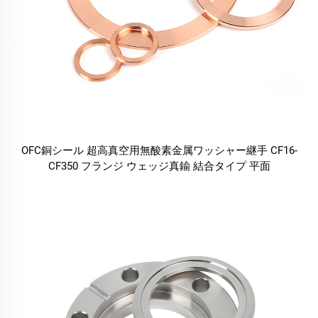
OFC銅シール 超高真空用無酸素金属ワッシャー継手 CF16-
CF350 フランジ ウェッジ真鍮 結合タイプ 平面