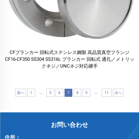
CFブランカー 回転式ステンレス鋼製 高品質真空フランジ
CF16-CF350 SS304 SS316L ブランカー 回転式 通孔／メトリッ
クネジ／UNCネジ対応継手
...
...
前へ
1
5
6
7
8
9
11
次へ
お問い合わせ
住所：