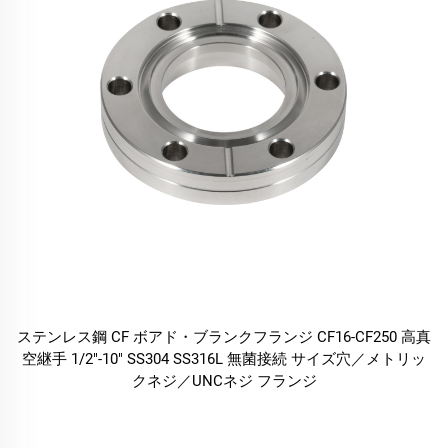
ステンレス鋼 CF ボアド・ブランクフランジ CF16-CF250 高真
空継手 1/2"-10" SS304 SS316L 無菌接続 サイズ穴／メトリッ
クネジ／UNCネジ フランジ