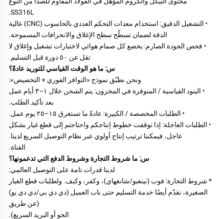
محتوى النيكل والكروم المؤهل في الفولاذ المقاوم للصدأ من النوع 
SS316L. 
• التشغيل الدقيق: استخدام معدات التحكم العددي بالحاسوب (CNC) عالية 
الدقة لضمان تسطّح سطح الإغلاق والانحرافات المسموحة. 
• فحص الجودة الصارم: يخضع كل صمام هوائي لاختبارات تشغيل وإغلاق لا 
تقل عن ٥٠ دورة قبل التسليم. 
س: ما هو الوقت القياسي للتوريد عادةً؟ 
ونحن نطبّق نموذج «التوافر الفوري + التخصيص»: 
• البنود القياسية / المتوفرة في المخزون: يتم الشحن خلال ١–٣ أيام عمل 
بعد تأكيد الطلب. 
• الطلبات المخصصة / الكبيرة: عادةً ما تستغرق ١٥–٢٥ يوم عمل. 
• الطلبات العاجلة: إذا توقفت خطوط إنتاجكم واحتاجتم إلى قطع غيار بشكل 
عاجل، فيمكننا ترتيب إنتاج أولوي عبر نظام التوصيل السريع لدينا. 
القناة. 
س: ما شروط التجارة وشروط الدفع التي تدعمونها؟ 
لدينا قدرات تامة على التوصيل العالمي: 
* شروط التجارة: فوب (نينغبو/شانغهاي)، وكفر، وكيف. ولطلبات قطع الغيار 
الصغيرة، نقدّم أيضًا خدمة التسليم حتى باب العميل (دي دي بي/دي دي يو) 
(عن طريق 
الجو أو البريد السريع). 