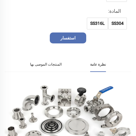
المادة:
SS316L
SS304
استفسار
نظرة عامة
المنتجات الموصى بها