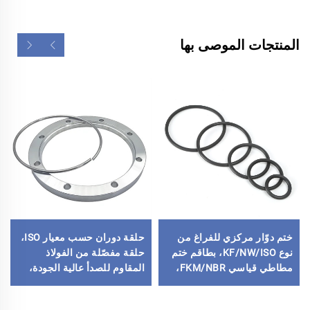
المنتجات الموصى بها
ختم دوّار مركزي للفراغ من
حلقة دوران حسب معيار ISO،
نوع KF/NW/ISO، بطاقم ختم
حلقة مفصّلة من الفولاذ
مطاطي قياسي FKM/NBR،
المقاوم للصدأ عالية الجودة،
استبدال الختم الدائري O-
مقاسات ISO63-ISO500،
Ring، تجهيزات لأشباه
مشبك شفة تثبيت عالي الفراغ