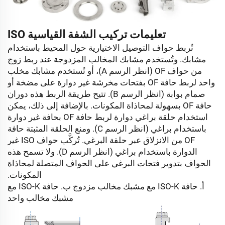
تعليمات تركيب الشفة القياسية ISO
تُربط حواف التوصيل الاختيارية حول المحيط باستخدام
مشابك. وتُستخدم مشابك المخالب المزدوجة عند ربط زوج
من حواف OF (انظر الرسم A)، أو تُستخدم مشابك مخلب
واحد لربط حافة OF بفتحات مخرشة غير دوارة على مضخة أو
صمام بوابة (انظر الرسم B). تتيح طريقة الربط هذه دوران
حافة OF بسهولة لمحاذاة المكونات. بالإضافة إلى ذلك، يمكن
استخدام حلقة براغي دوارة لربط حافة OF بحافة غير دوارة
باستخدام براغي (انظر الرسم C). ومنع الحلقة المثبتة حافة
OF من الانزلاق عبر حلقة البرغي. تُركَّب حواف ISO غير
الدوارة باستخدام براغي (انظر الرسم D). ولا تسمح هذه
الحواف بتدوير فتحات البرغي على الحواف المتصلة لمحاذاة
المكونات.
أ. حافة ISO-K مع مشبك مخالب مزدوج ب. حافة ISO-K مع
مشبك مخالب واحد