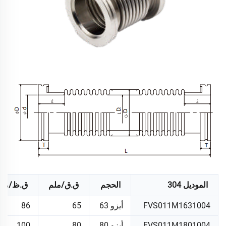
الموديل 304
الحجم
ق.ق/ملم
ق.ظ/ملم
FVS011M1631004
أيزو 63
65
86
FVS011M1801004
أيزو 80
80
100