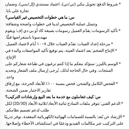
* شروط الدفع: تحويل بنكي (تي/تي)، اعتماد مستندي (إل/سي)، وضمان 
تجارة علي بابا. 
س: ما هي خطوات التخصيص غير القياسي؟ 
وتتمثل عملية التخصيص لدينا في خطوات واضحة وشفافة: 
* تأكيد الرسومات: يقدّم العميل رسومات بصيغة كاد أو بي دي إف؛ ويقوم 
مهندسونا باستعراضها فنيًّا. 
* مرحلة إعداد العينات: نقدّم العينات خلال ٧–١٠ أيام لاعتماد العميل. 
* الإنتاج الضخم: بعد اعتماد العينة، يتم توقيع تأكيد المواصفات والبدء في 
الإنتاج. 
* الوسم بالليزر: سنؤكد معكم ما إذا كنتم ترغبون في طباعة شعاركم على 
المنتجات. وفي حال الحاجة لذلك، يُرجى إرسال ملف الشعار وتحديد 
واحد. 
* الفحص الكامل والشحن: فحص بنسبة ١٠٠٪ للأبعاد الحرجة، مع إرفاق 
تقارير الاختبار ضمن الشحنة. 
س: كيف تتعاملون مع خدمة ما بعد البيع وإرشادات التركيب؟ 
* الدعم الفني: تتوفر ملفات النماذج ثنائية الأبعاد/ثلاثية الأبعاد (2D/3D) لكل 
طلب لدعم تصميم نظامكم. 
* الإرشاد عن بُعد: بالنسبة للصمامات الهوائية/الكهربائية المعقدة، نوفر تدريبًا 
على التركيب عبر مكالمات الفيديو ودعمًا في استكشاف الأخطاء وإصلاحها. 