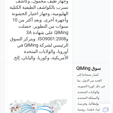
وجهاز طيف محمول، وكاشف 
تسرب بالكواشف الطيفية الكتلية 
الهليومية، وجهاز اختبار الخشونة 
وأجهزة أخرى. وبعد أكثر من 10 
سنوات من التطوير، حصلت 
QiMing على شهادة 3A 
وISO9001:2008. ويتركز السوق 
الرئيسي لشركة QiMing في 
أوروبا، والولايات المتحدة 
الأمريكية، وكوريا، واليابان، إلخ. 
سوق QiMing
تُصدّر منتجاتنا إلى 
العديد من الدول، بما 
في ذلك كوريا الجنوبية، 
والولايات المتحدة، 
والمملكة المتحدة، 
وإيطاليا، وفرنسا، 
هولندا، فنلندا، روسيا، 