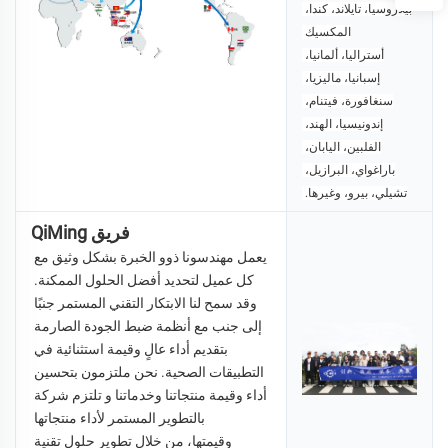
بيلاروسيا، تايلاند، كندا، 
المكسيك 
أستراليا، ألمانيا، 
إسبانيا، ماليزيا، 
سنغافورة، فيتنام، 
إندونيسيا، 
الهند، 
الفلبين، اليابان، 
باراغواي، البرازيل، 
تشيلي، بيرو، وغيرها. 
فريق QiMing
يعمل مهندسونا ذوو الخبرة بشكل وثيق مع 
كل عميل لتحديد أفضل الحلول الممكنة. 
وقد سمح لنا الابتكار التقني المستمر جنبًا 
إلى جنب مع أنظمة ضبط الجودة الصارمة 
بتقديم أداء عالٍ وقيمة استثنائية في 
التطبيقات الصحية. نحن ملتزمون بتحسين 
أداء وقيمة منتجاتنا وخدماتنا و 
تلتزم شركة 
QiMing بالتطوير المستمر لأداء منتجاتها 
وقيمتها، من خلال تطوير حلول تقنية 