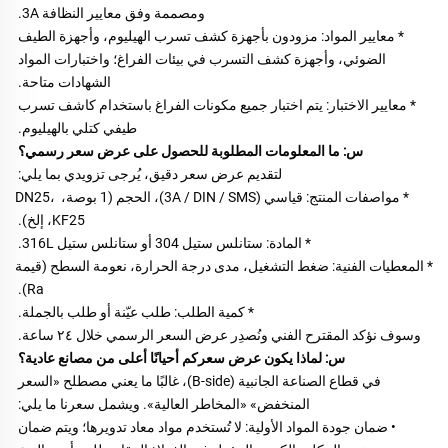
ومصممة وفق معايير النظافة 3A. 
* معايير المواد: مزودون بأجهزة كشف تسرب الهيليوم، وأجهزة الطيف 
الضوئي، وأجهزة كشف التسرب في بيئات الفراغ؛ واختبارات المواد 
الشهادات متاحة. 
* معايير الاختبار: يتم اختبار جميع مكونات الفراغ باستخدام كاشف تسرب 
طيفي كتلي بالهيليوم. 
س: ما المعلومات المطلوبة للحصول على عرض سعر رسمي؟ 
لتقديم عرض سعر دقيق، يُرجى تزويدي بما يلي: 
* مواصفات المنتج: قياسي (3A / DIN / SMS)، الحجم (1 بوصة، DN25، 
KF25، إلخ). 
* المادة: ستانلس ستيل 304 أو ستانلس ستيل 316L. 
* المعطيات الفنية: ضغط التشغيل، مدى درجة الحرارة، نعومة السطح (قيمة 
Ra). 
* كمية الطلب: طلب عيّنة أو طلب بالجملة. 
وسوف نؤكد المقترح الفني ونُصدِر عرض السعر الرسمي خلال ٢٤ ساعة. 
س: لماذا يكون عرض سعركم أحيانًا أعلى من مصانع عادية؟ 
في قطاع الصناعة الجانبية (B-side)، غالبًا ما يعني مصطلح «السعر 
المنخفض» «المخاطر العالية». ويشمل سعرنا ما يلي: 
• ضمان جودة المواد الأولية: لا تُستخدم مواد معاد تدويرها؛ ويتم ضمان 