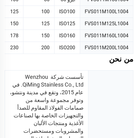
125
100
ISO100
FVS011M100L1004
150
125
ISO125
FVS011M125L1004
178
150
ISO160
FVS011M160L1004
230
200
ISO200
FVS011M200L1004
من نحن
تأسست شركة Wenzhou 
QiMing Stainless Co., Ltd. في 
عام 2015، وتقع في مدينة ونتشو، 
وتوفر مجموعة واسعة من 
صمامات الفولاذ المقاوم للصدأ 
والتجهيزات الخاصة بها لصناعات 
الأغذية ومنتجات الألبان 
والمشروبات ومستحضرات 