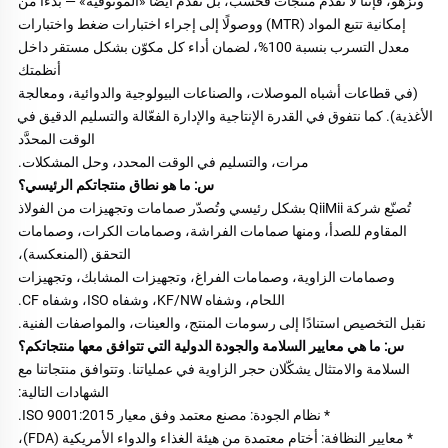
ونزهو، فإننا لا نقدّم منتجات فحسب، بل نقدّم أيضًا «الموثوقية» — بدءًا من 
إمكانية تتبع المواد (MTR) ووصولًا إلى إجراء اختبارات ضغط واختبارات 
معدل التسرب بنسبة 100%، لضمان أداء كل مكوّن بشكل مستقر داخل 
أنظمتك 
(في قطاعات أشباه الموصلات، والصناعات البيولوجية والدوائية، ومعالجة 
الأغذية). كما نتفوق في القدرة الإنتاجية والإدارة الفعّالة والتسليم الدقيق في 
الوقت المحدَّد 
مرات، والتسليم في الوقت المحدد، وحل المشكلات. 
س: ما هو نطاق منتجاتكم الرئيسي؟ 
تُصنّع شركة QiiMii بشكل رئيسي وتُصدّر صمامات وتجهيزات من الفولاذ 
المقاوم للصدأ، ومنها صمامات الفراشة، وصمامات الكرات، وصمامات 
التحقق (المنعكسة)، 
وصمامات الزاوية، وصمامات الفراغ، وتجهيزات المشابك، وتجهيزات 
اللحام، وشفاه KF/NW، وشفاه ISO، وشفاه CF. 
نقبل التخصيص استنادًا إلى رسومات المنتج، والعينات، والمواصفات الفنية. 
س: ما هي معايير السلامة والجودة الدولية التي تتوافق معها منتجاتكم؟ 
السلامة والامتثال يشكّلان حجر الزاوية في عملياتنا. وتتوافق منتجاتنا مع 
الشهادات التالية: 
* نظام الجودة: مصنع معتمد وفق معيار ISO 9001:2015. 
* معايير النظافة: أختام معتمدة من هيئة الغذاء والدواء الأمريكية (FDA)، 