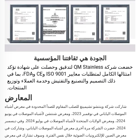
الجودة هي ثقافتنا المؤسسية
خضعت شركة QM Stainless لتدقيق وحصلت على شهادة تؤكد 
امتثالها الكامل لمتطلبات معايير ISO 9001 وCE وFDA، بما في 
ذلك التصميم والتصنيع والتفتيش وخدمة العملاء وتوزيع 
المنتجات. 
المعارض
شاركت شركة وينتشو تشيمينغ للصلب المقاوم للصدأ المحدودة في معرض أشباه
الموصلات الياباني في نوفمبر 2023، ومعرض شنتشن لأشباه الموصلات في يونيو
2024، ومعرض الولايات المتحدة لأشباه الموصلات في يوليو 2024. وفي ديسمبر
2024، حضرت الشركة مرة أخرى معرض أشباه الموصلات الياباني، وشاركت في
معرض الصين للإلكترونيات الضوئية خلال نفس الفترة. وسوف تشارك في معرض