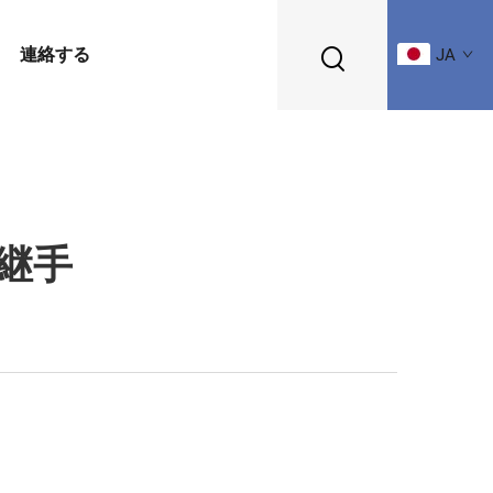
連絡する
JA
継手