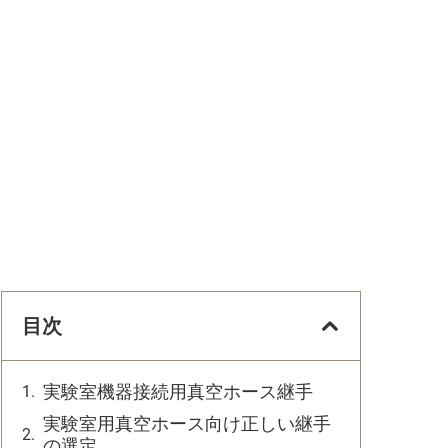
目次
実験室機器接続用真空ホース継手
実験室用真空ホース向け正しい継手
の選定