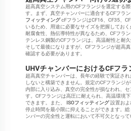
超高真空システム用のCFフランジを選定する
す。まず、真空チャンバーに適合するCFフラ
フィッティング
cFフランジはCF16、CF35、
いるため、用途に必要なサイズを把握しておく
耐腐食性、熱伝導特性が異なるため、CFフラ
テンレス鋼製のCFフランジは、高温耐性と耐
そして最後になりますが、CFフランジが超高
確認する必要があります。
UHVチャンバーにおけるCFフ
超高真空チャンバーは、長年の経験で実証され
しないと構築できません。規定のCFフランジ
内部に入り込み、真空の完全性が損なわれ、セ
す。CFフランジは高圧に耐えられ、高温環境
できます。また、
ISOフィッティング
設置およ
停止時間を最小限に抑えることができます。総
ンバーの完全性と運転において不可欠となって