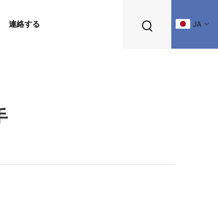
連絡する
JA
手