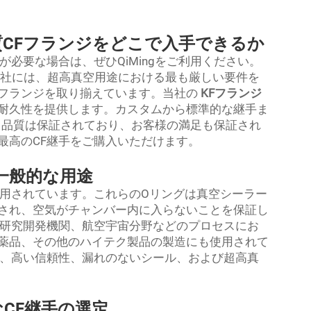
CFフランジをどこで入手できるか
必要な場合は、ぜひQiMingをご利用ください。
当社には、超高真空用途における最も厳しい要件を
用フランジを取り揃えています。当社の
KFフランジ
耐久性を提供します。カスタムから標準的な継手ま
では、品質は保証されており、お客様の満足も保証され
最高のCF継手をご購入いただけます。
一般的な用途
使用されています。これらのOリングは真空シーラー
され、空気がチャンバー内に入らないことを保証し
、研究開発機関、航空宇宙分野などのプロセスにお
薬品、その他のハイテク製品の製造にも使用されて
は、高い信頼性、漏れのないシール、および超高真
CF継手の選定