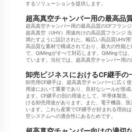
するソリューションを提供します。
超高真空チャンバー用の最高品質
超高真空チャンバー用の最高品質のCFフランジが
超高真空（UHV）用途向けの高品質フランジ 
満たすように設計された、幅広い高品質UHV
高品質な素材で構成されており、最大の性能と
で、QiMingがすべて対応します。QiMing
ています。当社では、超高真空チャンバー用の
卸売ビジネスにおけるCF継手の
卸売用CF継手は、超高真空チャンバーに広く
用途において重要であり、良好なシールが形成
ます。CF継手の別の用途として、半導体製造
ける卸売用途があります。また、電子機器、医
います。これら産業でCF継手が好まれる理由
空システムへの適合性にあるためです。
超高真空チャンバー向けの適切な