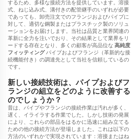
するため、多様な接続方法を提供しています。溶接
式、ねじ込み式、溝付きの配管継手のいずれが必要
であっても、卸売注文でのフランジおよびパイプに
対して、適切な鋼製またはプラスチック製のソリュ
ーションをお届けします。当社は品質と業界関連の
革新に全力を注いでおり、その結果として業界をリ
ードする存在となり、多くの顧客が高品位な
高純度
フィッティング
パイプおよびフランジ（革新的な接
続機能付き）の調達先として当社を信頼しているの
です。
新しい接続技術は、パイプおよびフ
ランジの組立をどのように改善する
のでしょうか？
昔は、パイプやフランジの接続作業は汚れが多く、
遅く、イライラする作業でした。しかし技術の発展
により、これらの部品をはるかに迅速に組み立てる
ための他の接続方法が登場しました。これは以下の
方法のいずれかで実現されています：溶接またはね