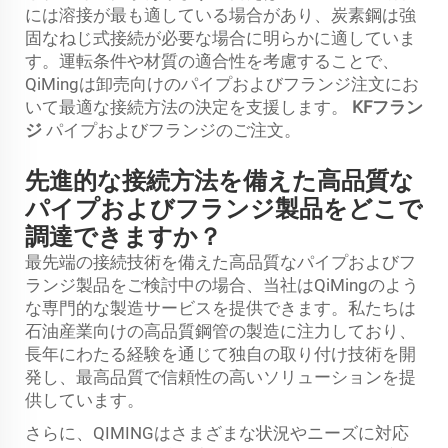
には溶接が最も適している場合があり、炭素鋼は強
固なねじ式接続が必要な場合に明らかに適していま
す。運転条件や材質の適合性を考慮することで、
QiMingは卸売向けのパイプおよびフランジ注文にお
いて最適な接続方法の決定を支援します。
KFフラン
ジ
パイプおよびフランジのご注文。
先進的な接続方法を備えた高品質な
パイプおよびフランジ製品をどこで
調達できますか？
最先端の接続技術を備えた高品質なパイプおよびフ
ランジ製品をご検討中の場合、当社はQiMingのよう
な専門的な製造サービスを提供できます。私たちは
石油産業向けの高品質鋼管の製造に注力しており、
長年にわたる経験を通じて独自の取り付け技術を開
発し、最高品質で信頼性の高いソリューションを提
供しています。
さらに、QIMINGはさまざまな状況やニーズに対応