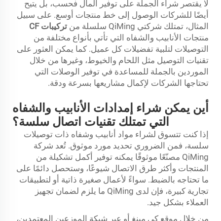
لا يقتصر شراء الجملة على توفير المال فحسب، بل يتيح
أيضًا للشركات الوصول إلى خط منتجات أوسع. على سبيل
المثال، تمتلك شركتي QiMing سلسلة من
تركيبات CF
منتجات الأنابيب والشفاه التي تأتي بأنواع مختلفة من
التوصيلات لتلبية تفضيلات كل عميل. كما يمكن العثور على
تقنيات التوصيل مثل اللحام والخيوط، وغيرها من خلال
الموردين بالجملة للمساعدة في توفير الوصلات التي
تحتاجها الشركات لإكمال مشاريعها بسرعة ودقة.
أين يمكن شراء إمدادات الأنابيب والشفاه
التي تمتلك تقنيات اتصال سلسة؟
إذا كنت تتسوق لشراء مواد أنابيب وشفاه ذات توصيلات
سلسة، فمن الضروري تحديد مورد موثوق. تُعد شركة
QiMing مصنّعًا موثوقًا يمكنه توفير أكمل تشكيلة من
المنتجات وأكثر طرق الاتصال شيوعًا، وستحصل دائمًا على
ما تحتاجه بالضبط. سواءً لأعمال صغيرة ذاتية أو لتطبيقات
تجارية كبيرة، فإن لدى QiMing ما يلزم لضمان تجهيز
العملاء بشكل جيد.
من خلال موقع كي مينغ أو عبر شبكة الموزعين المعتمدين،