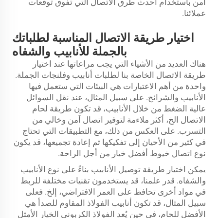
آمن باستخدام أحدث طرق الاتصال التي تفوق توقعات
عملائنا.
اختيار طريقة الاتصال المناسبة لطلباتك
بالجملة للأنابيب والشفاه
هناك العديد من الأشياء التي يجب مراعاتها عند اختيار
طريقة الاتصال الخاصة بنا لطلبات أنابيب وفلنجات الجملة.
واحدة من أهم الاعتبارات هي البيئات التي ستعمل فيها
الأنابيب والشرائح. على سبيل المثال، عند نقل السوائل
عالية الضغط من خلال الأنابيب، قد تكون طريقة لحام
الاتصال الخ، أكثر ملاءمة لتوفير اتصال آمن وخالي من
التسرب. على العكس من ذلك، مع التطبيقات التي تحتاج
في كثير من الأحيان إلى تفكيكها ثم إعادة تجميعها، قد يكون
نوع اتصال خيوط أفضل خيار من أجل الراحة.
يمكن اختيار طريقة توصيل الأنابيب بناءً على نوع الأنابيب
والشفاه. قدر علمنا، قد يستخدمون تقنيات مختلفة للربط
في مواد أخرى تحافظ على العمر الافتراضي، إلخ. فعلى
سبيل المثال، قد تكون أنابيب الفولاذ المقاوم للصدأ هي
الأفضل للحام، في حين يُعد الفولاذ الكربوني الخيار الأمثل