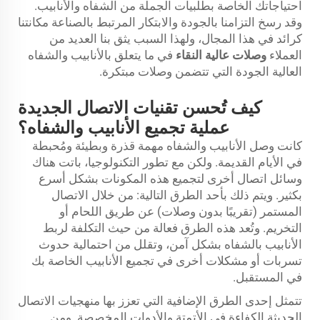
احتياجاتك الخاصة بطلبيات الجملة من الشفاه والأنابيب.
وقد رسخ التزامنا بالجودة والابتكار المرتبط بالصناعة مكانتنا
كرائد في هذا المجال، ولهذا السبب يثق بنا العديد من
العملاء
وصلات عالية النقاء
في ما يتعلق بالأنابيب والشفاه
العالية الجودة التي تتضمن وصلات مبتكرة.
كيف تُحسن تقنيات الاتصال الجديدة
عملية تجميع الأنابيب والشفاه؟
كانت وصل الأنابيب والشفاه مهمة قذرة وبطيئة ومُحبطة
في الأيام القديمة. ولكن مع تطور التكنولوجيا، باتت هناك
وسائل اتصال أخرى لتجميع هذه المكونات بشكل أسرع
بكثير. ويتم ذلك بأحد الطرق التالية: من خلال الاتصال
المستمر (تقريبًا بدون وصلات) عن طريق اللحام أو
التخريم. وتُعد هذه الطرق فعالة من حيث التكلفة لربط
الأنابيب بالشفاه بشكل آمن، وتقلل من احتمالية حدوث
تسربات أو مشكلات أخرى في تجميع الأنابيب الخاصة بك
في المستقبل.
تتمثل إحدى الطرق الإضافية التي تعزز بها منهجيات الاتصال
الحديثة الكفاءة في الأتمتة والأدوات المخصصة. ومن